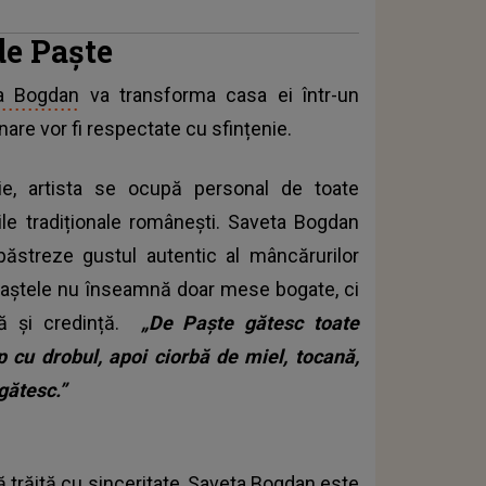
de Paște
a Bogdan
va transforma casa ei într-un
nare vor fi respectate cu sfințenie.
ie, artista se ocupă personal de toate
ile tradiționale românești. Saveta Bogdan
ăstreze gustul autentic al mâncărurilor
, Paștele nu înseamnă doar mese bogate, ci
ață și credință.
„De Paște gătesc toate
p cu drobul, apoi ciorbă de miel, tocană,
gătesc.”
ță trăită cu sinceritate, Saveta Bogdan este