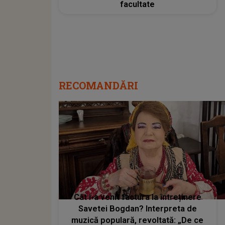
facultate
RECOMANDĂRI
Cât i-a venit factura la întreținere
Savetei Bogdan? Interpreta de
muzică populară, revoltată: „De ce