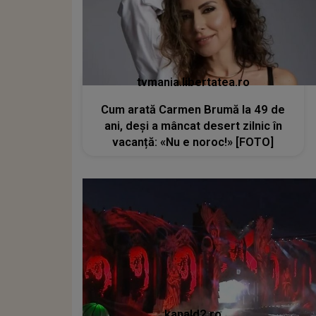
tvmania.libertatea.ro
Cum arată Carmen Brumă la 49 de
ani, deși a mâncat desert zilnic în
vacanță: «Nu e noroc!» [FOTO]
kanald2.ro