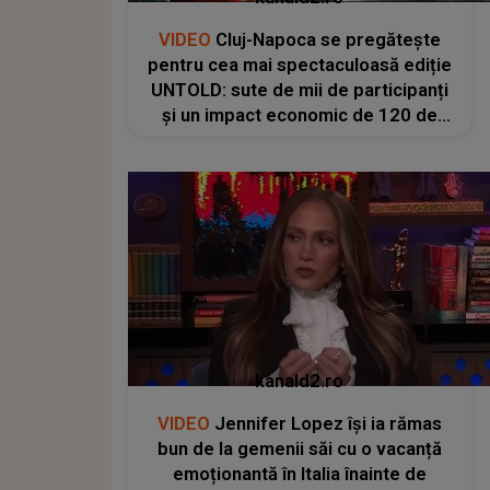
VIDEO
Cluj-Napoca se pregătește
pentru cea mai spectaculoasă ediție
UNTOLD: sute de mii de participanți
și un impact economic de 120 de
milioane de euro
kanald2.ro
VIDEO
Jennifer Lopez își ia rămas
bun de la gemenii săi cu o vacanță
emoționantă în Italia înainte de