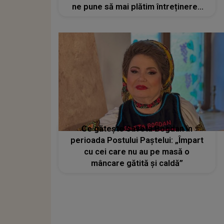
ne pune să mai plătim întreținerea
dacă stau în frig?”
Ce gătește Saveta Bogdan în
perioada Postului Paștelui: „Împart
cu cei care nu au pe masă o
mâncare gătită și caldă”