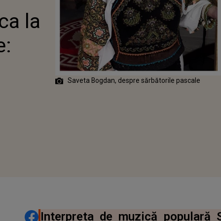
„GĂTESC TOATE
ca la
E!”
e:
Saveta Bogdan, despre sărbătorile pascale
DISTRIBUIE ARTICOLUL
Interpreta de muzică populară 