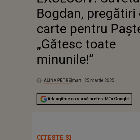
PAȘTE: 
Bogdan, pregătiri 
MINUNIL
carte pentru Pașt
„Gătesc toate
minunile!”
Publicat:
Autor:
marți, 25 martie 2025
Actualizat:
ALINA PETRE
marți, 25 martie 2025
Adaugă-ne ca sursă preferată în Google
CITEȘTE ȘI