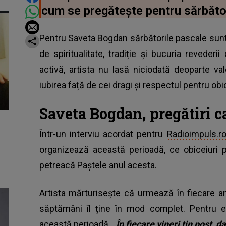
cum se pregătește pentru sărbăto
Pentru Saveta Bogdan sărbătorile pascale sun
de spiritualitate, tradiție și bucuria revederi
activă, artista nu lasă niciodată deoparte va
iubirea față de cei dragi și respectul pentru obi
Saveta Bogdan, pregătiri ca
Într-un interviu acordat pentru
Radioimpuls.r
organizează această perioadă, ce obiceiuri 
petreacă Paștele anul acesta.
Artista mărturisește că urmează în fiecare an
săptămâni îl ține în mod complet. Pentru ea
această perioadă.
„În fiecare vineri țin post, 