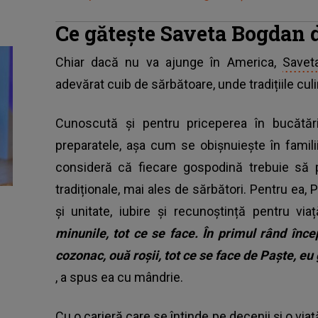
Ce gătește Saveta Bogdan 
Chiar dacă nu va ajunge în America,
Savet
adevărat cuib de sărbătoare, unde tradițiile culi
Cunoscută și pentru priceperea în bucătăr
preparatele, așa cum se obișnuiește în famili
consideră că fiecare gospodină trebuie să p
tradiționale, mai ales de sărbători. Pentru ea
și unitate, iubire și recunoștință pentru vi
minunile, tot ce se face. În primul rând înce
cozonac, ouă roșii, tot ce se face de Paște, eu 
, a spus ea cu mândrie.
Cu o carieră care se întinde pe decenii și o via