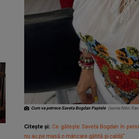
Cum va petrece Saveta Bogdan Paștele
(sursa foto: Fac
Citește și:
Ce gătește Saveta Bogdan în perioa
nu au pe masă o mâncare gătită și caldă”