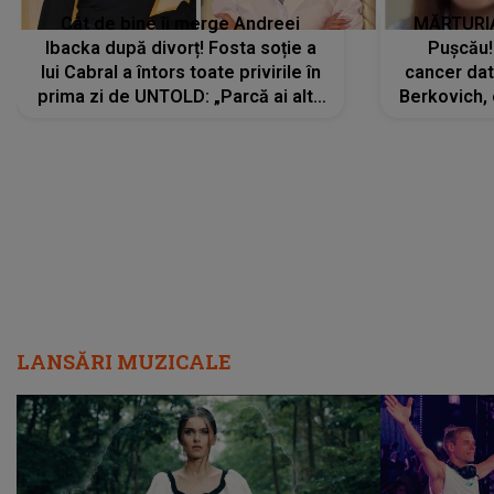
Cât de bine îi merge Andreei
MĂRTURIA
Ibacka după divorț! Fosta soție a
Pușcău!
lui Cabral a întors toate privirile în
cancer dato
prima zi de UNTOLD: „Parcă ai altă
Berkovich, 
strălucire, emani putere,
accident ru
încredere, siguranță...”
Dacă nu 
LANSĂRI MUZICALE