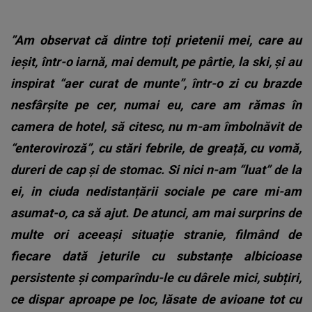
”Am observat că dintre toți prietenii mei, care au
ieșit, într-o iarnă, mai demult, pe pârtie, la ski, și au
inspirat “aer curat de munte”, într-o zi cu brazde
nesfârșite pe cer, numai eu, care am rămas în
camera de hotel, să citesc, nu m-am îmbolnăvit de
“enteroviroză”, cu stări febrile, de greață, cu vomă,
dureri de cap și de stomac. Si nici n-am “luat” de la
ei, in ciuda nedistanțării sociale pe care mi-am
asumat-o, ca să ajut. De atunci, am mai surprins de
multe ori aceeași situație stranie, filmând de
fiecare dată jeturile cu substanțe albicioase
persistente și comparîndu-le cu dârele mici, subțiri,
ce dispar aproape pe loc, lăsate de avioane tot cu