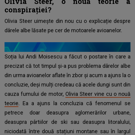
Olivia Steer, o nouă teorie a
conspirației?
Olivia Steer uimește din nou cu o explicație despre
dârele albe lăsate pe cer de motoarele avioanelor.
Soția lui Andi Moisescu a făcut o postare în care a
precizat că tot timpul și-a pus problema dârelor albe
din urma avioanelor aflate în zbor și acum a ajuns la o
concluzie, deși mulți credeau că acele dungi sunt din
cauza fumului de motor,
Olivia Steer vine cu o nouă
teorie
. Ea a ajuns la concluzia că fenomenul se
petrece doar deasupra aglomerărilor urbane,
deasupra pârtiilor de ski sau deasupra litoralului,
niciodată între două stațiuni montane sau în largul