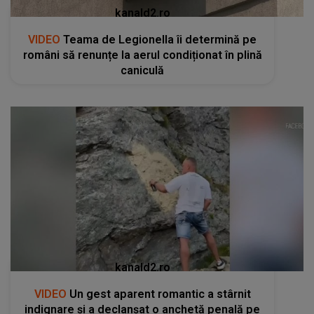
kanald2.ro
VIDEO
Teama de Legionella îi determină pe
români să renunțe la aerul condiționat în plină
caniculă
kanald2.ro
VIDEO
Un gest aparent romantic a stârnit
indignare și a declanșat o anchetă penală pe