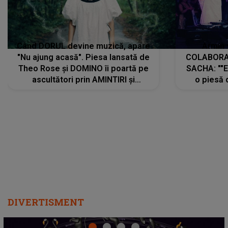
Când DORUL devine muzică, apare
Armin 
"Nu ajung acasă". Piesa lansată de
COLABORAR
Theo Rose și DOMINO îi poartă pe
SACHA: ""E
ascultători prin AMINTIRI și
o piesă 
REGĂSIRI, iar drumul emoțiilor
imediat pre
trece prin sufletul publicului:
cu mine șt
"Pentru toți cei care au plecat
păstrăm do
departe ca să le fie mai bine"
DIVERTISMENT