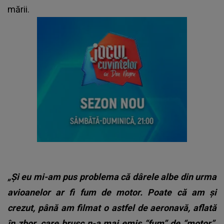
mării.
„Și eu mi-am pus problema că dârele albe din urma
avioanelor ar fi fum de motor. Poate că am și
crezut, până am filmat o astfel de aeronavă, aflată
în zbor, care brusc n-a mai emis “fum” de “motor”,