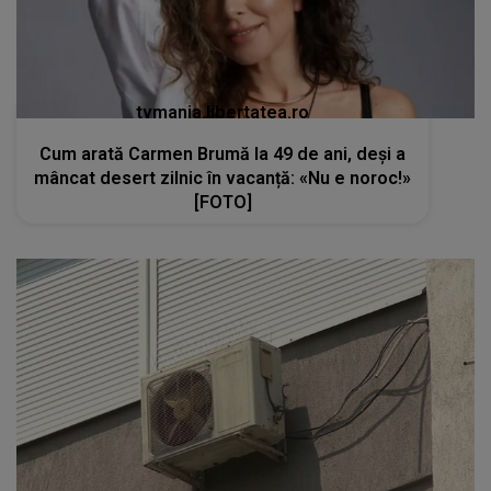
tvmania.libertatea.ro
Cum arată Carmen Brumă la 49 de ani, deși a
mâncat desert zilnic în vacanță: «Nu e noroc!»
[FOTO]