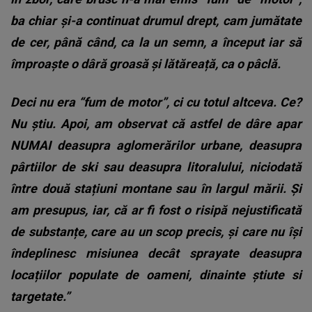
ba chiar și-a continuat drumul drept, cam jumătate
de cer, până când, ca la un semn, a început iar să
împroaște o dâră groasă și lătăreață, ca o pâclă.
Deci nu era “fum de motor”, ci cu totul altceva. Ce?
Nu știu. Apoi, am observat că astfel de dâre apar
NUMAI deasupra aglomerărilor urbane, deasupra
pârtiilor de ski sau deasupra litoralului, niciodată
între două stațiuni montane sau în largul mării. Și
am presupus, iar, că ar fi fost o risipă nejustificată
de substanțe, care au un scop precis, și care nu își
îndeplinesc misiunea decât sprayate deasupra
locațiilor populate de oameni, dinainte știute si
targetate.”