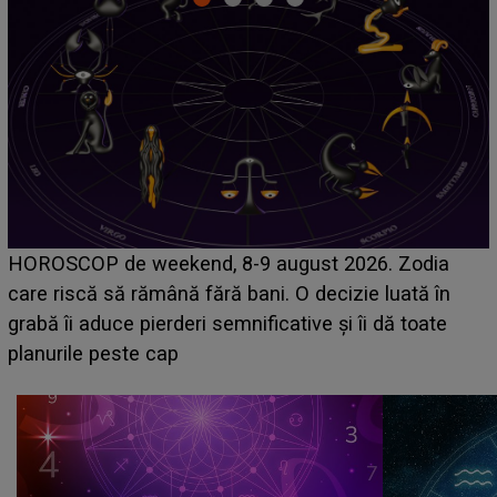
Emanuel a ținut ACEST DETALIU ASCUNS până
acum! În fața Alexandrei, concurentul din Casa Iubirii
face o MĂRTURISIRE NEAȘTEPTATĂ despre mama
sa: "I-am spus și ei în față, eu nu te iubesc pentru
că..."