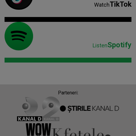
TikTok
Watch
Spotify
Listen
Parteneri: