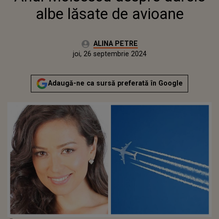
albe lăsate de avioane
Autor:
ALINA PETRE
Publicat:
marți, 26 septembrie 2023
Actualizat:
joi, 26 septembrie 2024
Adaugă-ne ca sursă preferată în Google