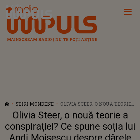
Radio Impuls
STIRI MONDENE
OLIVIA STEER, O NOUĂ TEORIE
A CONSPIRAȚIEI? CE SPUNE
Olivia Steer, o nouă teorie a
SOȚIA LUI ANDI MOISESCU
DESPRE DÂRELE ALBE LĂSATE
conspirației? Ce spune soția lui
DE AVIOANE
Andi Moisescu despre dârele