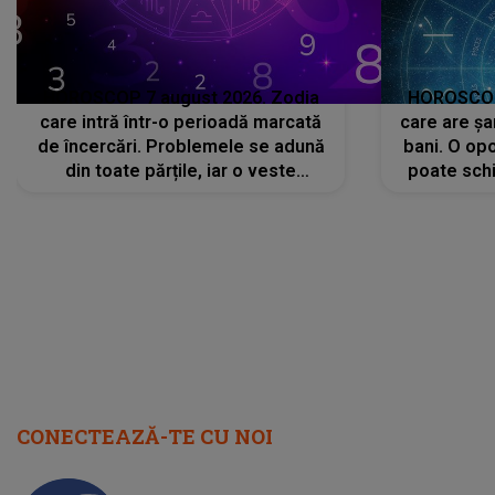
HOROSCOP 7 august 2026. Zodia
HOROSCOP 
care intră într-o perioadă marcată
care are șa
de încercări. Problemele se adună
bani. O opo
din toate părțile, iar o veste
poate schi
neașteptată îi dă planurile peste
la
cap
CONECTEAZĂ-TE CU NOI