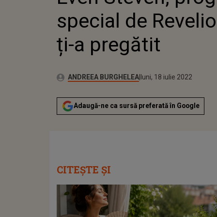
special de Revelio
ți-a pregătit
Publicat:
Autor:
joi, 31 decembrie 2020
Actualizat:
ANDREEA BURGHELEA
luni, 18 iulie 2022
Adaugă-ne ca sursă preferată în Google
CITEȘTE ȘI