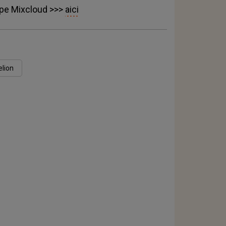
i pe Mixcloud >>>
aici
elion