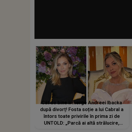
Cât de bine îi merge Andreei Ibacka
după divorț! Fosta soție a lui Cabral a
întors toate privirile în prima zi de
UNTOLD: „Parcă ai altă strălucire,
emani putere, încredere, siguranță...”