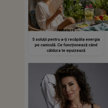
femeia.ro
5 soluții pentru a-ți recăpăta energia
pe caniculă. Ce funcționează când
căldura te epuizează