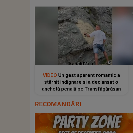
kanald2.ro
VIDEO
Un gest aparent romantic a
stârnit indignare și a declanșat o
anchetă penală pe Transfăgărășan
RECOMANDĂRI