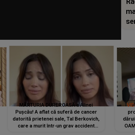
Ra
ma
se
MĂRTURIA DUREROASĂ a Alinei
VI
Pușcău! A aflat că suferă de cancer
pro
datorită prietenei sale, Tal Berkovich,
dărui
care a murit într-un grav accident
OAM
rutier: „Mi-a salvat viața. Dacă nu era
despr