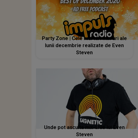
Party Zone | Cele mai tari mix-uri ale
lunii decembrie realizate de Even
Steven
Unde pot asculta mix-urile lui Even
Steven