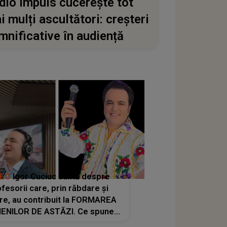
dio Impuls cucerește tot
i mulți ascultători: creșteri
mnificative în audiență
DEO
Igor Cuciuc cântă despre
fesorii care, prin răbdare și
re, au contribuit la FORMAREA
ENILOR DE ASTĂZI. Ce spune
e dascălii care lasă amprente