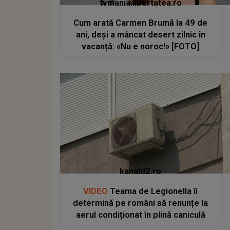
tvmania.libertatea.ro
Cum arată Carmen Brumă la 49 de
ani, deși a mâncat desert zilnic în
vacanță: «Nu e noroc!» [FOTO]
kanald2.ro
VIDEO
Teama de Legionella îi
determină pe români să renunțe la
aerul condiționat în plină caniculă