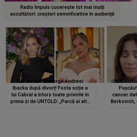
Radio Impuls cucerește tot mai mulți
ascultători: creșteri semnificative în audiență
Cât de bine îi merge Andreei
MĂRTURIA
Ibacka după divorț! Fosta soție a
Pușcău!
lui Cabral a întors toate privirile în
cancer dato
prima zi de UNTOLD: „Parcă ai altă
Berkovich, 
strălucire, emani putere,
accident ru
încredere, siguranță...”
Dacă nu 