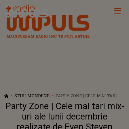
Radio Impuls
STIRI MONDENE
PARTY ZONE | CELE MAI TARI
MIX-URI ALE LUNII DECEMBRIE
Party Zone | Cele mai tari mix-
REALIZATE DE EVEN STEVEN
uri ale lunii decembrie
realizate de Even Steven