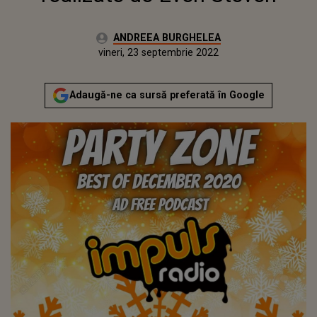
Autor:
ANDREEA BURGHELEA
Publicat:
luni, 28 decembrie 2020
Actualizat:
vineri, 23 septembrie 2022
Adaugă-ne ca sursă preferată în Google