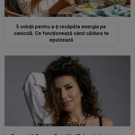
femeia.ro
5 soluții pentru a-ți recăpăta energia pe
caniculă. Ce funcționează când căldura te
epuizează
tvmania.libertatea.ro