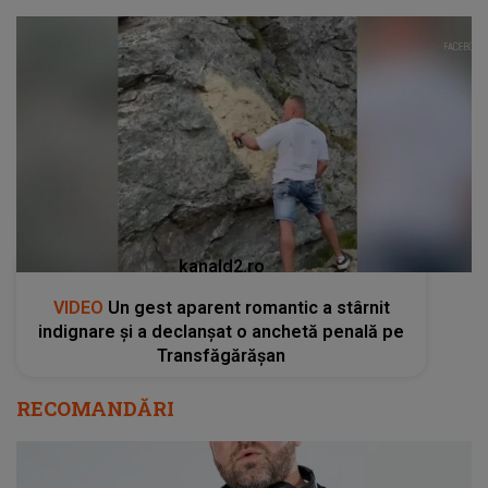
kanald2.ro
VIDEO
Un gest aparent romantic a stârnit
indignare și a declanșat o anchetă penală pe
Transfăgărășan
RECOMANDĂRI