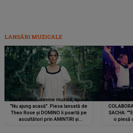
LANSĂRI MUZICALE
Când DORUL devine muzică, apare
Armin 
"Nu ajung acasă". Piesa lansată de
COLABORAR
Theo Rose și DOMINO îi poartă pe
SACHA: ""E
ascultători prin AMINTIRI și
o piesă 
REGĂSIRI, iar drumul emoțiilor
imediat pre
trece prin sufletul publicului:
cu mine șt