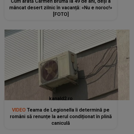
Cum arată Carmen Brumă la 49 de ani, deși a
mâncat desert zilnic în vacanță: «Nu e noroc!»
[FOTO]
kanald2.ro
VIDEO
Teama de Legionella îi determină pe
români să renunțe la aerul condiționat în plină
caniculă