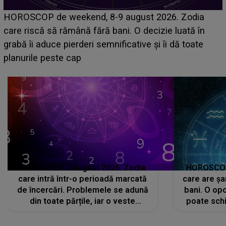
Emanuel a ținut ACEST DETALIU ASCUNS până
acum! În fața Alexandrei, concurentul din Casa Iubir
face o MĂRTURISIRE NEAȘTEPTATĂ despre mam
sa: "I-am spus și ei în față, eu nu te iubesc pentru
că..."
HOROSCOP 7 august 2026. Zodia
HOROSCOP 
care intră într-o perioadă marcată
care are șa
de încercări. Problemele se adună
bani. O opo
din toate părțile, iar o veste
poate schi
neașteptată îi dă planurile peste
la
cap