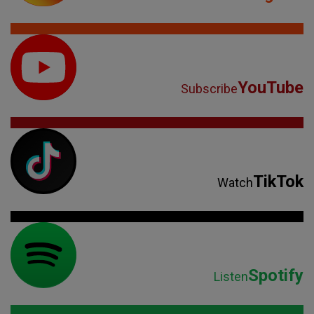
YouTube
Subscribe
TikTok
Watch
Spotify
Listen