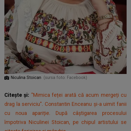
Niculina Stoican
(sursa foto: Facebook)
Citește și:
"Mimica feței arată că acum mergeți cu
drag la serviciu". Constantin Enceanu și-a uimit fanii
cu noua apariție. După câștigarea procesului
împotriva Niculinei Stoican, pe chipul artistului se