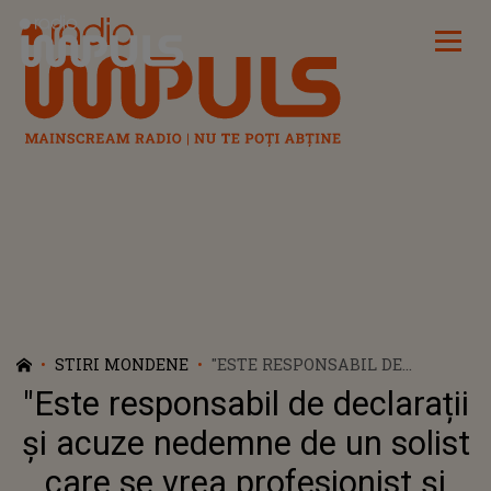
Radio Impuls
STIRI MONDENE
"ESTE RESPONSABIL DE
DECLARAȚII ȘI ACUZE
"Este responsabil de declarații
NEDEMNE DE UN SOLIST CARE
SE VREA PROFESIONIST ȘI
și acuze nedemne de un solist
ANGAJAT AL UNEI INSTITUȚII
care se vrea profesionist și
DE CULTURĂ". NICULINA