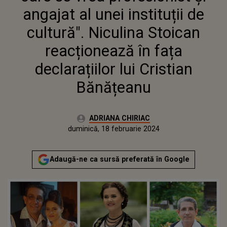
STOICAN REACȚIONEAZĂ ÎN
angajat al unei instituții de
FAȚA DECLARAȚIILOR LUI
CRISTIAN BĂNĂȚEANU
cultură". Niculina Stoican
reacționează în fața
declarațiilor lui Cristian
Bănățeanu
Autor:
ADRIANA CHIRIAC
Publicat:
duminică, 18 februarie 2024
Adaugă-ne ca sursă preferată în Google