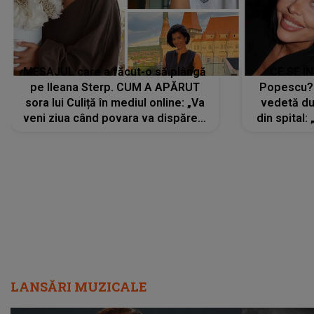
MESAJUL care a făcut-o să plângă
CE SE Î
pe Ileana Sterp. CUM A APĂRUT
Popescu?
sora lui Culiță în mediul online: „Va
vedetă du
veni ziua când povara va dispărea,
din spital:
iar lacrimile...”
LANSĂRI MUZICALE