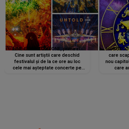
LINE-UP UNTOLD ONE, prima zi.
HOROSCOP 
Cine sunt artiștii care deschid
care scap
festivalul și de la ce ore au loc
nou capitol
cele mai așteptate concerte pe
care a
scena principală?
perioadă 