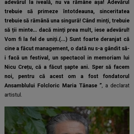
adevărul la iveală, nu va rămâne așa! Adevărul
trebuie să primeze întotdeauna, sinceritatea
trebuie să rămână una singură! Când minți, trebuie
să ții minte… dacă minți prea mult, iese adevărul!
Vom fi la fel de uniți.(...) Sunt foarte deranjat că
cine a făcut management, o dată nu s-a gândit să-
i facă un festival, un spectacol in memoriam lui
Nicu Crețu, că a făcut șapte ani. Sper să facem
noi, pentru că acest om a fost fondatorul
Ansamblului Folcloric Maria Tănase ”
, a declarat
artistul.