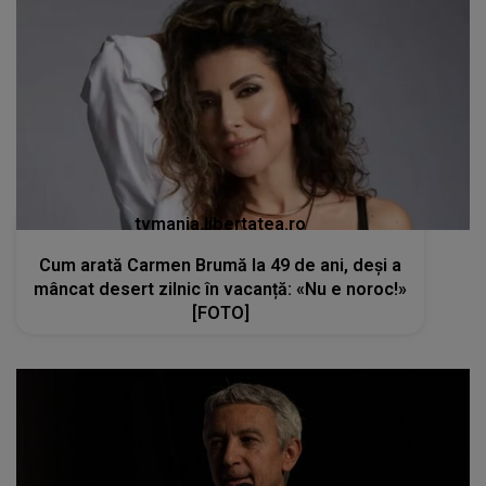
tvmania.libertatea.ro
Cum arată Carmen Brumă la 49 de ani, deși a
mâncat desert zilnic în vacanță: «Nu e noroc!»
[FOTO]