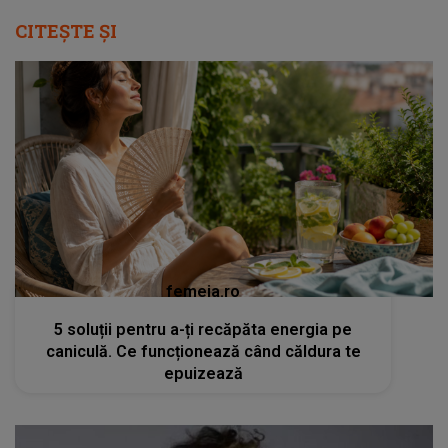
CITEȘTE ȘI
femeia.ro
5 soluții pentru a-ți recăpăta energia pe
caniculă. Ce funcționează când căldura te
epuizează