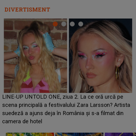
DIVERTISMENT
Ce a dezvăluit noua concurentă din "Casa Iubirii" l-a
luat prin surprindere pe Emanuel. CINE ESTE
BĂIATUL VIZAT de Alexandra?! Aflându-se în fața
faptului împlinit, A RECUNOSCUT IMEDIAT: "Am
avut..."