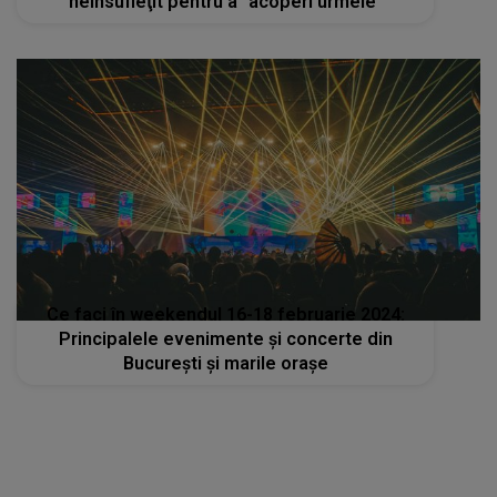
neînsufleţit pentru a ”acoperi urmele”
Ce faci în weekendul 16-18 februarie 2024:
Principalele evenimente și concerte din
București și marile orașe