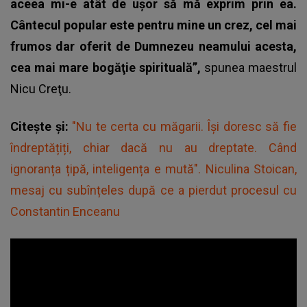
aceea mi-e atât de uşor să mă exprim prin ea.
Cântecul popular este pentru mine un crez, cel mai
frumos dar oferit de Dumnezeu neamului acesta,
cea mai mare bogăţie spirituală”,
spunea maestrul
Nicu Creţu.
Citește și:
"Nu te certa cu măgarii. Își doresc să fie
îndreptățiți, chiar dacă nu au dreptate. Când
ignoranța țipă, inteligența e mută". Niculina Stoican,
mesaj cu subînțeles după ce a pierdut procesul cu
Constantin Enceanu