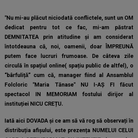
"Nu mi-au plăcut niciodată conflictele, sunt un OM
dedicat pentru tot ce fac, mi-am păstrat
DEMNITATEA prin atitudine și am considerat
întotdeauna că, noi, oamenii, doar ÎMPREUNĂ
putem face lucruri frumoase. De câteva zile
circulă în spațiul online( spațiu public de altfel), o
“bârfulițǎ” cum că, manager fiind al Ansamblul
Folcloric "Maria Tănase" NU I-AȘ FI făcut
spectacol IN MEMORIAM fostului dirijor al
instituției NICU CREȚU.
Iată aici DOVADA și ce am să vă rog să observați în
distribuția afișului, este prezența NUMELUI CELUI