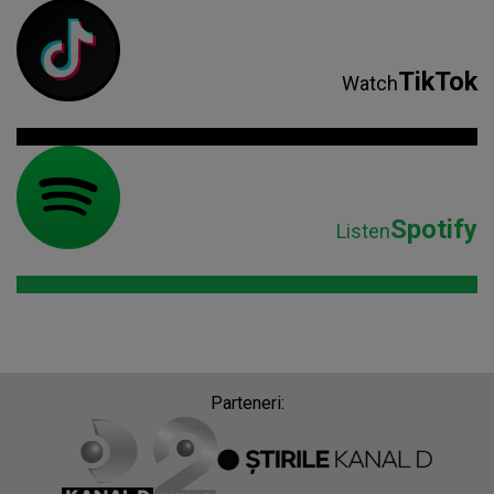
TikTok
Watch
Spotify
Listen
Parteneri: