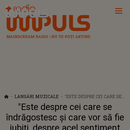
Radio Impuls
LANSĂRI MUZICALE
"ESTE DESPRE CEI CARE SE
ÎNDRĂGOSTESC ȘI CARE VOR
"Este despre cei care se
SĂ FIE IUBIȚI, DESPRE ACEL
SENTIMENT PUTERNIC ȘI
îndrăgostesc și care vor să fie
UNIC DUPĂ CARE TÂNJESC
iubiți, despre acel sentiment
TOȚI". CLEOPATRA STRATAN