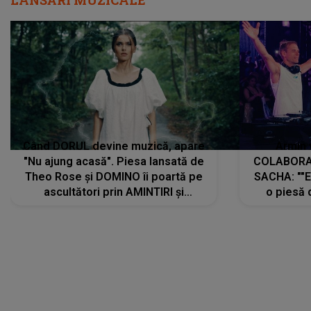
LANSĂRI MUZICALE
Când DORUL devine muzică, apare
Armin 
"Nu ajung acasă". Piesa lansată de
COLABORAR
Theo Rose și DOMINO îi poartă pe
SACHA: ""E
ascultători prin AMINTIRI și
o piesă 
REGĂSIRI, iar drumul emoțiilor
imediat pre
trece prin sufletul publicului:
cu mine șt
"Pentru toți cei care au plecat
păstrăm do
departe ca să le fie mai bine"