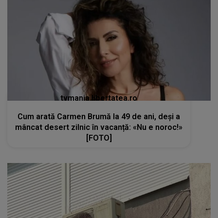
tvmania.libertatea.ro
Cum arată Carmen Brumă la 49 de ani, deși a
mâncat desert zilnic în vacanță: «Nu e noroc!»
[FOTO]