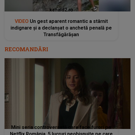
kanald2.ro
VIDEO
Un gest aparent romantic a stârnit
indignare și a declanșat o anchetă penală pe
Transfăgărășan
RECOMANDĂRI
Mini seria controversată care face furori pe
Netflix România. 5 lucruri neobișnuite pe care