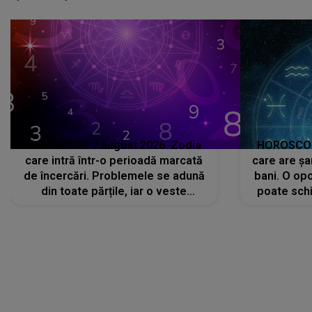
avut..."
HOROSCOP 7 august 2026. Zodia
HOROSCOP 
care intră într-o perioadă marcată
care are șa
de încercări. Problemele se adună
bani. O opo
din toate părțile, iar o veste
poate schi
neașteptată îi dă planurile peste
la
cap