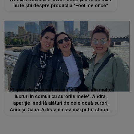
nu le știi despre producția "Fool me once"
"E greu de povestit ce am simțit. Eu am multe
lucruri în comun cu surorile mele". Andra,
apariție inedită alături de cele două surori,
Aura şi Diana. Artista nu s-a mai putut stăpâni
și izbucnit în lacrimi