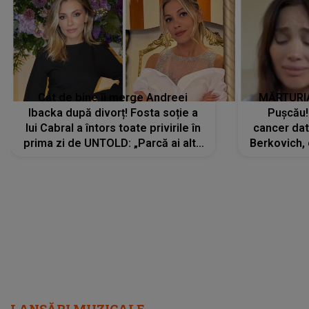
Cât de bine îi merge Andreei
MĂRTURIA
Ibacka după divorț! Fosta soție a
Pușcău!
lui Cabral a întors toate privirile în
cancer dato
prima zi de UNTOLD: „Parcă ai altă
Berkovich, 
strălucire, emani putere,
accident ru
încredere, siguranță...”
Dacă nu 