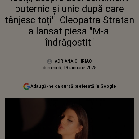
A LANSAT PIESA "M-AI
puternic și unic după care
ÎNDRĂGOSTIT"
tânjesc toți". Cleopatra Stratan
a lansat piesa "M-ai
îndrăgostit"
Autor:
ADRIANA CHIRIAC
Publicat:
vineri, 19 ianuarie 2024
Actualizat:
duminică, 19 ianuarie 2025
Adaugă-ne ca sursă preferată în Google