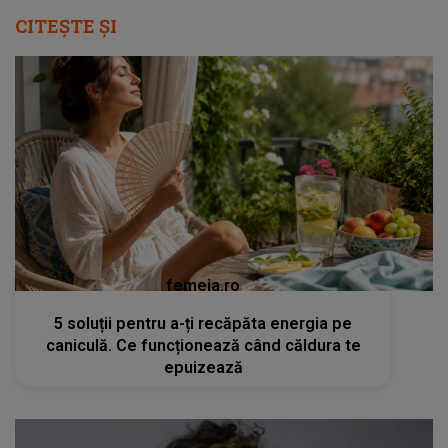
CITEȘTE ȘI
femeia.ro
5 soluții pentru a-ți recăpăta energia pe
caniculă. Ce funcționează când căldura te
epuizează