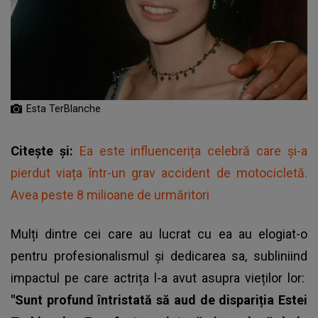
Esta TerBlanche
Citește și:
Ea este influencerița celebră care și-a
pierdut viața într-un grav accident de motocicletă.
Avea peste 8 milioane de urmăritori
Mulți dintre cei care au lucrat cu ea au elogiat-o
pentru profesionalismul și dedicarea sa, subliniind
impactul pe care actrița l-a avut asupra vieților lor:
"Sunt profund întristată să aud de dispariția Estei