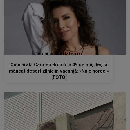
tvmania.libertatea.ro
Cum arată Carmen Brumă la 49 de ani, deși a
mâncat desert zilnic în vacanță: «Nu e noroc!»
[FOTO]