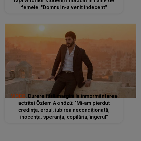
fața viitorilor studenți îmbrăcat în haine de
femeie: "Domnul n-a venit indecent"
VIDEO
. Durere fără margini la înmormântarea
actriței Özlem Akınözü: "Mi-am pierdut
credința, eroul, iubirea necondiționată,
inocența, speranța, copilăria, îngerul"