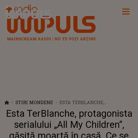
Radio Impuls
STIRI MONDENE
ESTA TERBLANCHE,
PROTAGONISTA SERIALULUI
Esta TerBlanche, protagonista
„ALL MY CHILDREN”, GĂSITĂ
MOARTĂ ÎN CASĂ. CE SE ȘTIE
serialului „All My Children”,
DESPRE CAUZA EXACTĂ CARE I-
găsită moartă în casă. Ce se
A PRICINUIT DECESUL