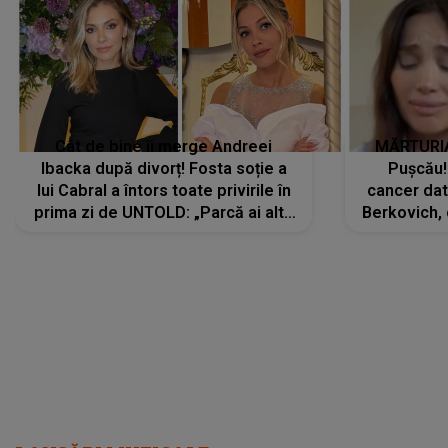
Cât de bine îi merge Andreei
MĂRTURIA
Ibacka după divorț! Fosta soție a
Pușcău!
lui Cabral a întors toate privirile în
cancer dato
prima zi de UNTOLD: „Parcă ai altă
Berkovich, 
strălucire, emani putere,
accident ru
încredere, siguranță...”
Dacă nu 