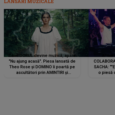
LANSĂRI MUZICALE
Când DORUL devine muzică, apare
Armin 
"Nu ajung acasă". Piesa lansată de
COLABORAR
Theo Rose și DOMINO îi poartă pe
SACHA: ""E
ascultători prin AMINTIRI și
o piesă 
REGĂSIRI, iar drumul emoțiilor
imediat pre
trece prin sufletul publicului:
cu mine șt
"Pentru toți cei care au plecat
păstrăm do
departe ca să le fie mai bine"