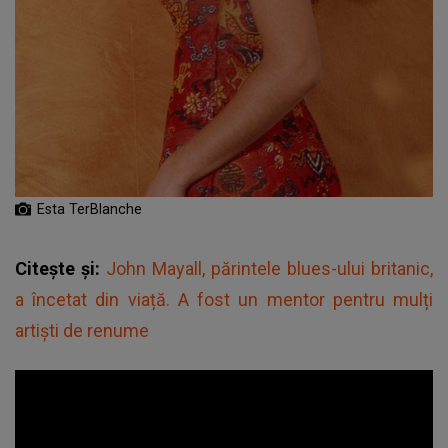
Esta TerBlanche
Citește și:
John Mayall, părintele blues-ului britanic,
a încetat din viață. A fost un mentor pentru mulți
artiști de renume