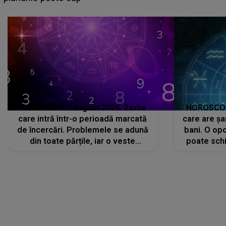
că..."
HOROSCOP 7 august 2026. Zodia
HOROSCOP 
care intră într-o perioadă marcată
care are șa
de încercări. Problemele se adună
bani. O opo
din toate părțile, iar o veste
poate schi
neașteptată îi dă planurile peste
la
cap