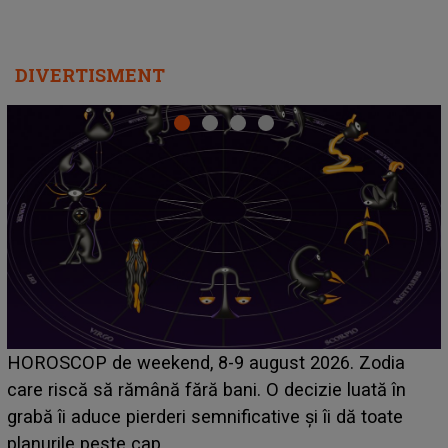
DIVERTISMENT
Emanuel a ținut ACEST DETALIU ASCUNS până
acum! În fața Alexandrei, concurentul din Casa Iubirii
face o MĂRTURISIRE NEAȘTEPTATĂ despre mama
sa: "I-am spus și ei în față, eu nu te iubesc pentru