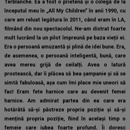
Terblanche. Ea a fost o prietenă și o colegă de la
începutul meu în „All My Children” în anii 1990, cu
care am reluat legătura în 2011, când eram în LA,
filmând din nou spectacolul. Ne-am distrat foarte
mult lucrând la un pilot împreună pe baza vieții ei.
Era o persoană amuzantă și plină de idei bune. Era,
de asemenea, o persoană inteligentă, bună, care
avea mereu grijă de ceilalți. Avea o latură
prostească, dar îi plăcea să bea șampanie și să se
simtă fabuloasă, așa cum îmi place mie uneori să
fac! Eram fete harnice care au devenit femei
harnice. Am admirat partea din ea care era
hotărâtă să-și păstreze propria poziție și să-și
mențină propria poziție, fiind în același timp o
femeie care iubea foarte profund. Îi doresc