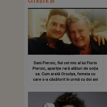
CITEȘTE ȘI
femeia.ro
Dani Piersic, fiul cel mic al lui Florin
Piersic, apariție rară alături de soția
sa. Cum arată Orsolya, femeia cu
care s-a căsătorit în urmă cu doi ani