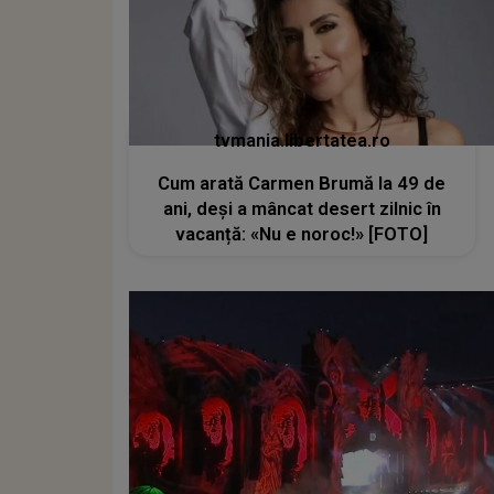
tvmania.libertatea.ro
Cum arată Carmen Brumă la 49 de
ani, deși a mâncat desert zilnic în
vacanță: «Nu e noroc!» [FOTO]