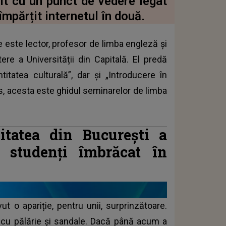
it cu un punct de vedere legat
mpărțit internetul în două.
e este lector, profesor de limba engleză și
re a Universității din Capitală. El predă
titatea culturală”, dar și „Introducere în
lus, acesta este ghidul seminarelor de limba
itatea din București a
r studenți îmbrăcat în
t o apariție, pentru unii, surprinzătoare.
ă, cu pălărie și sandale. Dacă până acum a