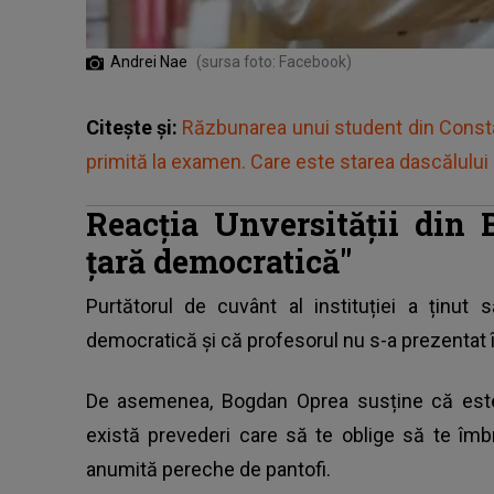
Andrei Nae
(sursa foto: Facebook)
Citește și:
Răzbunarea unui student din Consta
primită la examen. Care este starea dascălului
Reacția Unversității din 
țară democratică"
Purtătorul de cuvânt al instituției a ținut 
democratică și că profesorul nu s-a prezentat 
De asemenea, Bogdan Oprea susține că este 
există prevederi care să te oblige să te îmbr
anumită pereche de pantofi.