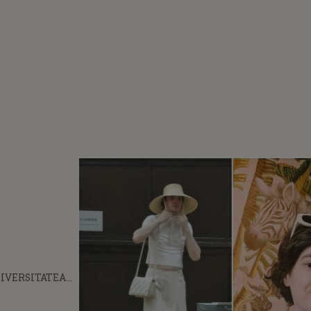
NIVERSITATEA
LE DECLARAȚII
ESOR A APĂRUT