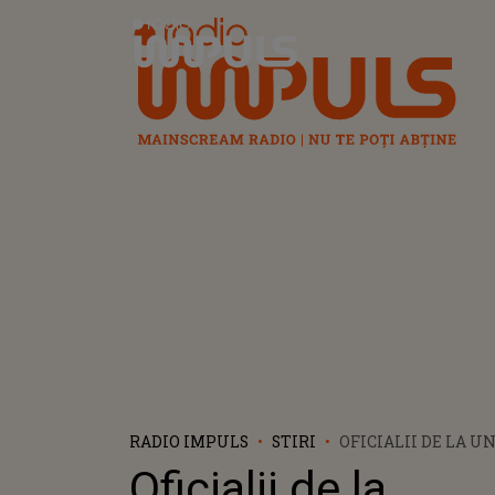
Radio Impuls
RADIO IMPULS
STIRI
OFICIALII DE LA U
BUCUREȘTI, PRIME
Oficialii de la
DUPĂ CE UN PROF