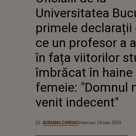
ÎN FAȚA VIITORIL
Universitatea Bucu
ÎMBRĂCAT ÎN HAIN
"DOMNUL N-A VENI
primele declarații
ce un profesor a 
în fața viitorilor s
îmbrăcat în haine
femeie: "Domnul 
venit indecent"
Publicat:
Autor:
miercuri, 24 iulie 2024
Actualizat:
ADRIANA CHIRIAC
miercuri, 24 iulie 2024