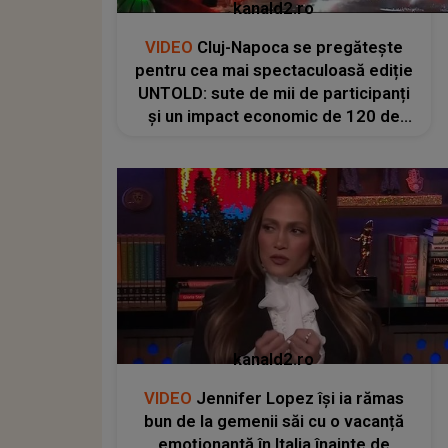
kanald2.ro
VIDEO
Cluj-Napoca se pregătește
pentru cea mai spectaculoasă ediție
UNTOLD: sute de mii de participanți
și un impact economic de 120 de
milioane de euro
kanald2.ro
VIDEO
Jennifer Lopez își ia rămas
bun de la gemenii săi cu o vacanță
emoționantă în Italia înainte de