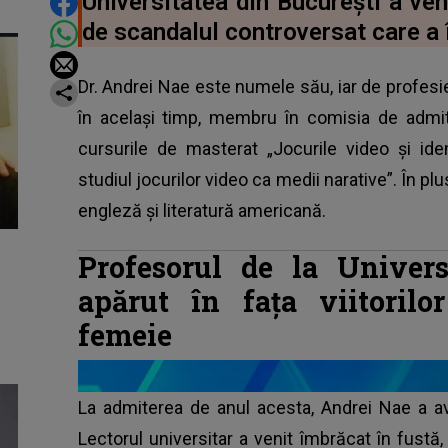
DISTRIBUIE ARTICOLUL
Universitatea din București a ven
de scandalul controversat care a î
Dr. Andrei Nae este numele său, iar de profesi
în același timp, membru în comisia de admite
cursurile de masterat „Jocurile video și iden
studiul jocurilor video ca medii narative”. În p
engleză și literatură americană.
Profesorul de la Univers
apărut în fața viitorilo
femeie
La admiterea de anul acesta, Andrei Nae a avu
Lectorul universitar a venit îmbrăcat în fust