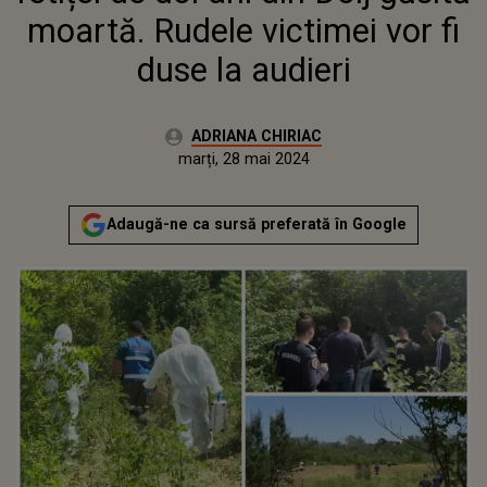
moartă. Rudele victimei vor fi
duse la audieri
Autor:
ADRIANA CHIRIAC
Publicat:
marți, 28 mai 2024
Actualizat:
marți, 28 mai 2024
Adaugă-ne ca sursă preferată în Google