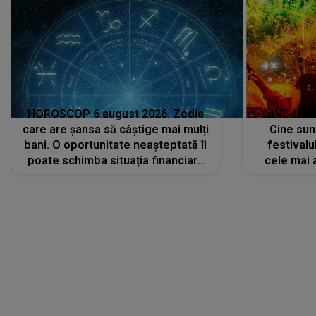
HOROSCOP 6 august 2026. Zodia
LINE-UP 
care are șansa să câștige mai mulți
Cine sunt
bani. O oportunitate neașteptată îi
festivalu
poate schimba situația financiară
cele mai 
la început de lună
sc