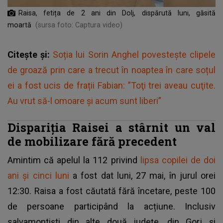
Raisa, fetița de 2 ani din Dolj, dispărută luni, găsită
moartă
(sursa foto: Captura video)
Citește și:
Soția lui Sorin Anghel povestește clipele
de groază prin care a trecut în noaptea în care soțul
ei a fost ucis de frații Fabian: ”Toţi trei aveau cuţite.
Au vrut să-l omoare şi acum sunt liberi”
Dispariția Raisei a stârnit un val
de mobilizare fără precedent
Amintim că apelul la 112 privind
lipsa copilei de doi
ani și cinci luni
a fost dat luni, 27 mai, în jurul orei
12:30. Raisa a fost căutată fără încetare, peste 100
de persoane participând la acțiune. Inclusiv
salvamontiști din alte două județe, din Gorj și