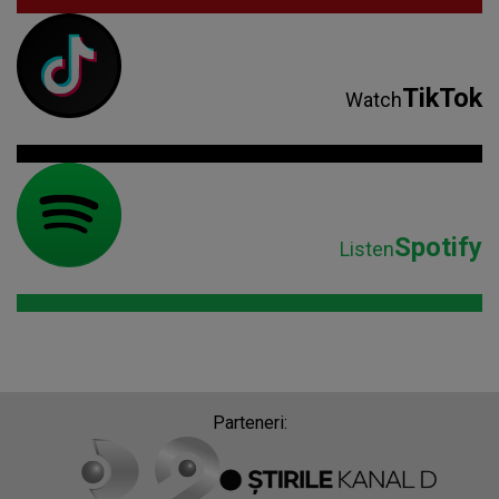
TikTok
Watch
Spotify
Listen
Parteneri: