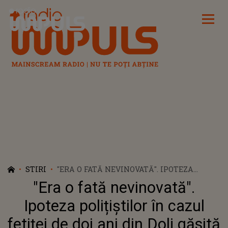
Radio Impuls
STIRI
"ERA O FATĂ NEVINOVATĂ". IPOTEZA
POLIȚIȘTILOR ÎN CAZUL FETIȚEI DE DOI
"Era o fată nevinovată".
ANI DIN DOLJ GĂSITĂ MOARTĂ. RUDELE
VICTIMEI VOR FI DUSE LA AUDIERI
Ipoteza polițiștilor în cazul
fetiței de doi ani din Dolj găsită