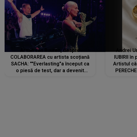
Armin van Buuren, despre
Andrei U
COLABORAREA cu artista scoțiană
IUBIRII în
SACHA: ""Everlasting"a început ca
Artistul 
o piesă de test, dar a devenit
PERECHE 
imediat preferata fanilor. Sacha și
care aleg
cu mine știam că nu am putea să o
același dr
păstrăm doar pentru noi prea mult
R
timp"