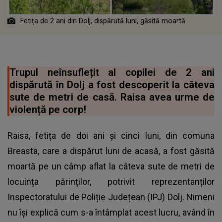
Fetița de 2 ani din Dolj, dispărută luni, găsită moartă
Trupul neînsuflețit al copilei de 2 ani
dispărută în Dolj a fost descoperit la câteva
sute de metri de casă. Raisa avea urme de
violență pe corp!
Raisa, fetița de doi ani şi cinci luni, din comuna
Breasta, care a dispărut luni de acasă, a fost găsită
moartă pe un câmp aflat la câteva sute de metri de
locuința părinților, potrivit reprezentanților
Inspectoratului de Poliție Județean (IPJ) Dolj. Nimeni
nu își explică cum s-a întâmplat acest lucru, având în