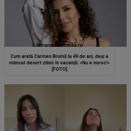
tvmania.libertatea.ro
Cum arată Carmen Brumă la 49 de ani, deși a
mâncat desert zilnic în vacanță: «Nu e noroc!»
[FOTO]