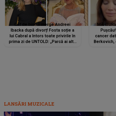
Cât de bine îi merge Andreei
MĂRTURIA
Ibacka după divorț! Fosta soție a
Pușcău!
lui Cabral a întors toate privirile în
cancer dato
prima zi de UNTOLD: „Parcă ai altă
Berkovich, 
strălucire, emani putere,
accident ru
încredere, siguranță...”
Dacă nu 
LANSĂRI MUZICALE