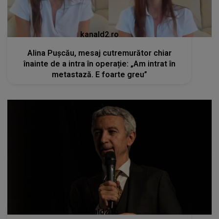
kanald2.ro
Alina Pușcău, mesaj cutremurător chiar
înainte de a intra în operație: „Am intrat în
metastază. E foarte greu”
kanald2.ro