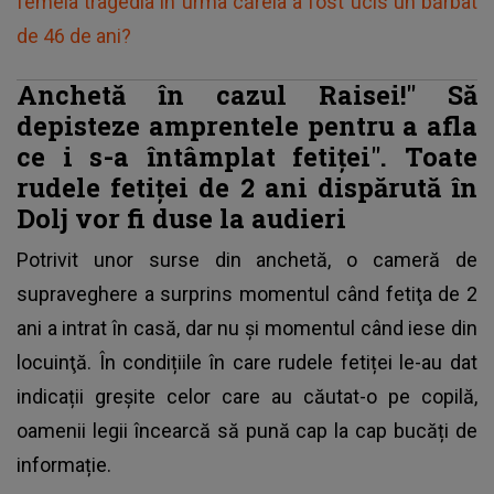
femeia tragedia în urma căreia a fost ucis un bărbat
de 46 de ani?
Anchetă în cazul Raisei!"
Să
depisteze amprentele pentru a afla
ce i s-a întâmplat fetiței".
Toate
rudele fetiței de 2 ani dispărută în
Dolj vor fi duse la audieri
Potrivit unor surse din anchetă, o cameră de
supraveghere a surprins momentul când fetiţa de 2
ani a intrat în casă, dar nu şi momentul când iese din
locuinţă. În condițiile în care rudele fetiței le-au dat
indicații greșite celor care au căutat-o pe copilă,
oamenii legii încearcă să pună cap la cap bucăți de
informație.