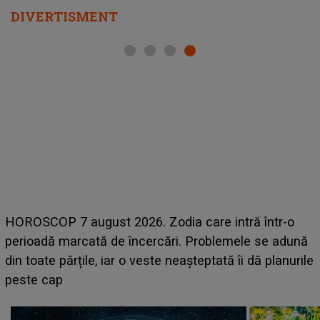
DIVERTISMENT
Emanu
OSCOP 7 august 2026. Zodia care intră într-o
acum! 
oadă marcată de încercări. Problemele se adună
face
toate părțile, iar o veste neașteptată îi dă planurile
sa: "I
te cap
că..."