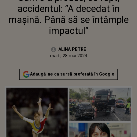
accidentul: ”A decedat în
maşină. Până să se întâmple
impactul”
Autor:
ALINA PETRE
Publicat:
marți, 28 mai 2024
Adaugă-ne ca sursă preferată în Google