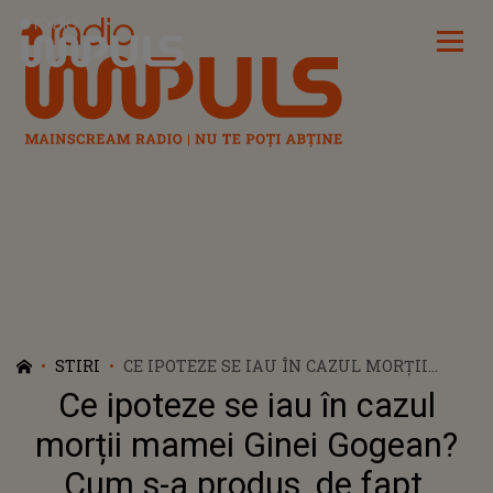
Radio Impuls
STIRI
CE IPOTEZE SE IAU ÎN CAZUL MORȚII
MAMEI GINEI GOGEAN? CUM S-A PRODUS,
Ce ipoteze se iau în cazul
DE FAPT, ACCIDENTUL: ”A DECEDAT ÎN
MAŞINĂ. PÂNĂ SĂ SE ÎNTÂMPLE
morții mamei Ginei Gogean?
IMPACTUL”
Cum s-a produs, de fapt,