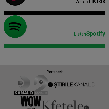
TikTok
Watch
Spotify
Listen
Parteneri: