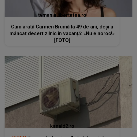
tvmania.libertatea.ro
Cum arată Carmen Brumă la 49 de ani, deși a
mâncat desert zilnic în vacanță: «Nu e noroc!»
[FOTO]
kanald2.ro