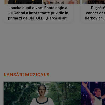
Cât de bine îi merge Andreei
MĂRTURIA
Ibacka după divorț! Fosta soție a
Pușcău!
lui Cabral a întors toate privirile în
cancer dato
prima zi de UNTOLD: „Parcă ai altă
Berkovich, 
strălucire, emani putere,
accident ru
încredere, siguranță...”
Dacă nu 
LANSĂRI MUZICALE