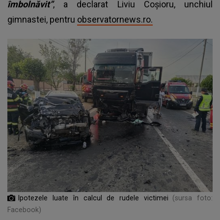
îmbolnăvit”
, a declarat Liviu Coșioru, unchiul
gimnastei, pentru
observatornews.ro.
Ipotezele luate în calcul de rudele victimei
(sursa foto:
Facebook)