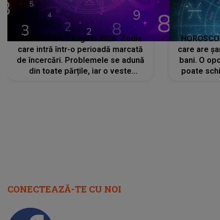
HOROSCOP 7 august 2026. Zodia
HOROSCOP 
care intră într-o perioadă marcată
care are șa
de încercări. Problemele se adună
bani. O opo
din toate părțile, iar o veste
poate schi
neașteptată îi dă planurile peste
la
cap
CONECTEAZĂ-TE CU NOI