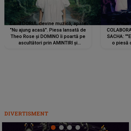
Când DORUL devine muzică, apare
Armin 
"Nu ajung acasă". Piesa lansată de
COLABORAR
Theo Rose și DOMINO îi poartă pe
SACHA: ""E
ascultători prin AMINTIRI și
o piesă 
REGĂSIRI, iar drumul emoțiilor
imediat pre
trece prin sufletul publicului:
cu mine șt
"Pentru toți cei care au plecat
păstrăm do
departe ca să le fie mai bine"
DIVERTISMENT