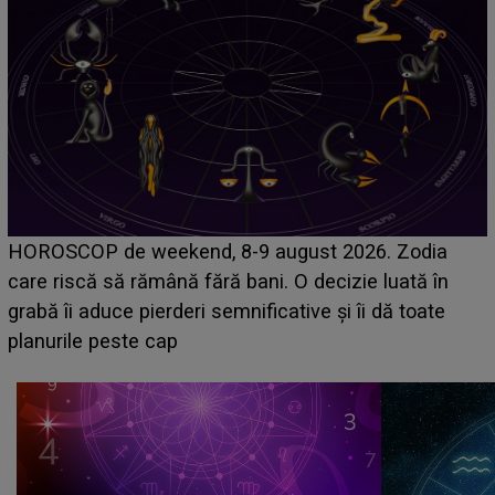
Emanuel a ținut ACEST DETALIU ASCUNS până
acum! În fața Alexandrei, concurentul din Casa Iubirii
face o MĂRTURISIRE NEAȘTEPTATĂ despre mama
sa: "I-am spus și ei în față, eu nu te iubesc pentru
că..."