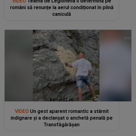
VIDEO
Teama de Legionella îi determină pe
români să renunțe la aerul condiționat în plină
caniculă
kanald2.ro
VIDEO
Un gest aparent romantic a stârnit
indignare și a declanșat o anchetă penală pe
Transfăgărășan