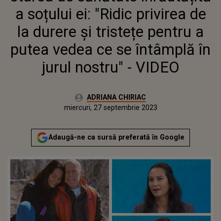
PENTRU A PUTEA VEDEA CE SE
a soțului ei: "Ridic privirea de
ÎNTÂMPLĂ ÎN JURUL NOSTRU" -
VIDEO
la durere și tristețe pentru a
putea vedea ce se întâmplă în
jurul nostru" - VIDEO
Autor:
ADRIANA CHIRIAC
Publicat:
miercuri, 27 septembrie 2023
Adaugă-ne ca sursă preferată în Google