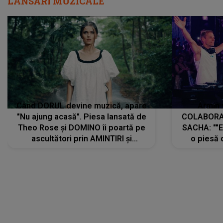
LANSĂRI MUZICALE
Când DORUL devine muzică, apare
Armin 
"Nu ajung acasă". Piesa lansată de
COLABORAR
Theo Rose și DOMINO îi poartă pe
SACHA: ""E
ascultători prin AMINTIRI și
o piesă 
REGĂSIRI, iar drumul emoțiilor
imediat pre
trece prin sufletul publicului:
cu mine șt
"Pentru toți cei care au plecat
păstrăm do
departe ca să le fie mai bine"