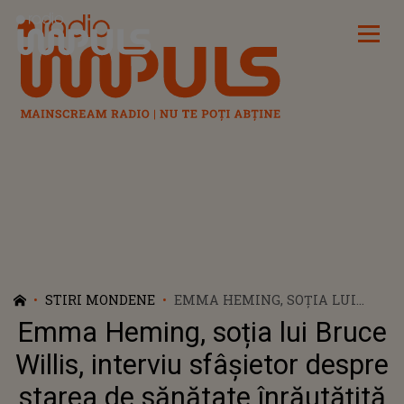
Radio Impuls
STIRI MONDENE
EMMA HEMING, SOȚIA LUI
BRUCE WILLIS, INTERVIU
Emma Heming, soția lui Bruce
SFÂȘIETOR DESPRE STAREA DE
SĂNĂTATE ÎNRĂUTĂȚITĂ A
Willis, interviu sfâșietor despre
SOȚULUI EI: "RIDIC PRIVIREA DE
starea de sănătate înrăutățită
LA DURERE ȘI TRISTEȚE