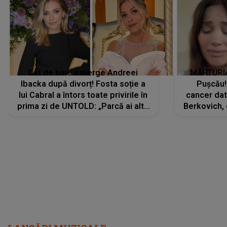
Cât de bine îi merge Andreei
MĂRTURIA
Ibacka după divorț! Fosta soție a
Pușcău!
lui Cabral a întors toate privirile în
cancer dato
prima zi de UNTOLD: „Parcă ai altă
Berkovich, 
strălucire, emani putere,
accident ru
încredere, siguranță...”
Dacă nu 