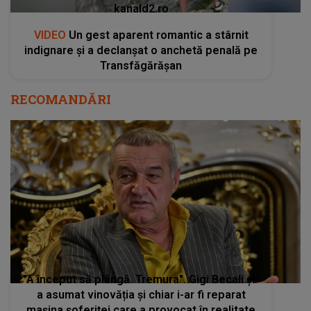
kanald2.ro
VIDEO
Un gest aparent romantic a stârnit
indignare și a declanșat o anchetă penală pe
Transfăgărășan
RECOMANDĂRI
"A început să plângă. Tremura". Gigi Becali și-
a asumat vinovăția și chiar i-ar fi reparat
mașina șoferiței care a provocat în realitate