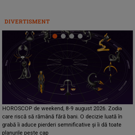
DIVERTISMENT
Emanuel a ținut ACEST DETALIU ASCUNS până
acum! În fața Alexandrei, concurentul din Casa Iubirii
face o MĂRTURISIRE NEAȘTEPTATĂ despre mama
sa: "I-am spus și ei în față, eu nu te iubesc pentru