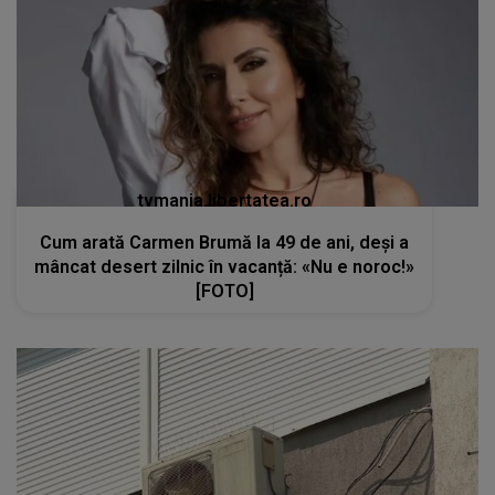
tvmania.libertatea.ro
Cum arată Carmen Brumă la 49 de ani, deși a
mâncat desert zilnic în vacanță: «Nu e noroc!»
[FOTO]