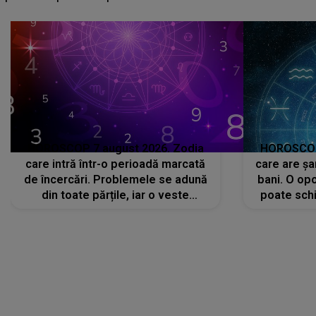
că..."
HOROSCOP 7 august 2026. Zodia
HOROSCOP 
care intră într-o perioadă marcată
care are șa
de încercări. Problemele se adună
bani. O opo
din toate părțile, iar o veste
poate schi
neașteptată îi dă planurile peste
la
cap