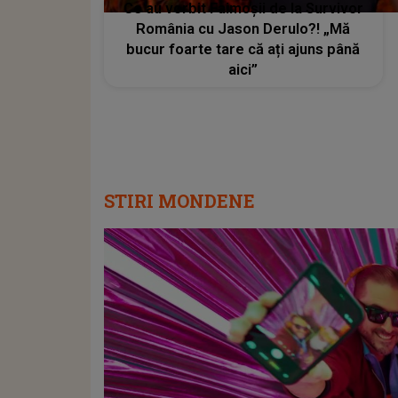
Ce au vorbit Faimoșii de la Survivor
România cu Jason Derulo?! „Mă
bucur foarte tare că ați ajuns până
aici”
STIRI MONDENE