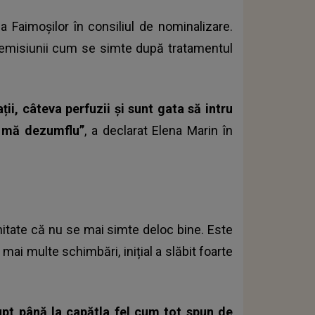
 Faimoșilor în consiliul de nominalizare.
 emisiunii cum se simte după tratamentul
ții, câteva perfuzii și sunt gata să intru
ă mă dezumflu”
, a declarat Elena Marin în
nitate că nu se mai simte deloc bine. Este
 mai multe schimbări, inițial a slăbit foarte
upt până la capătla fel cum tot spun de