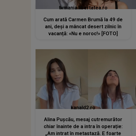
tvmania.libertatea.ro
Cum arată Carmen Brumă la 49 de
ani, deși a mâncat desert zilnic în
vacanță: «Nu e noroc!» [FOTO]
kanald2.ro
Alina Pușcău, mesaj cutremurător
chiar înainte de a intra în operație:
„Am intrat în metastază. E foarte