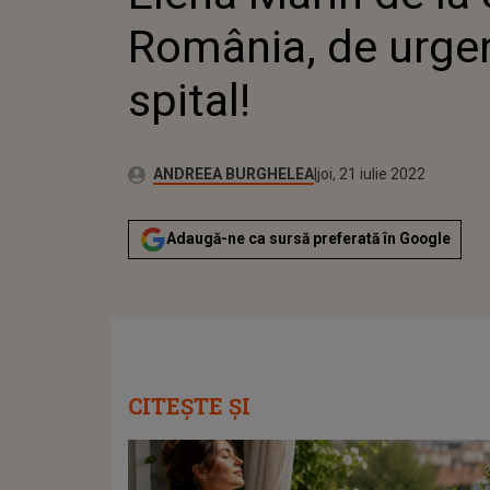
România, de urgen
spital!
Publicat:
Autor:
vineri, 2 aprilie 2021
Actualizat:
ANDREEA BURGHELEA
joi, 21 iulie 2022
Adaugă-ne ca sursă preferată în Google
CITEȘTE ȘI