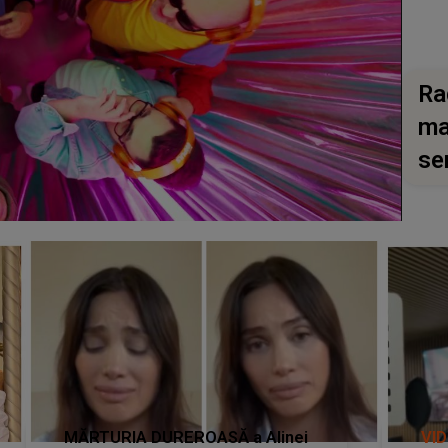
Ra
ma
se
MĂRTURIA DUREROASĂ a Alinei
VI