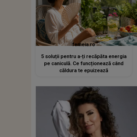
femeia.ro
5 soluții pentru a-ți recăpăta energia
pe caniculă. Ce funcționează când
căldura te epuizează