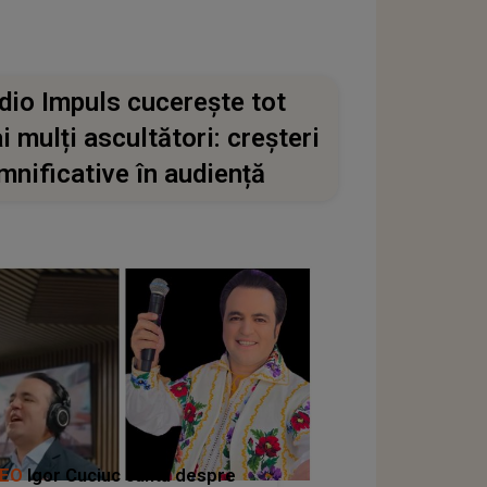
dio Impuls cucerește tot
i mulți ascultători: creșteri
mnificative în audiență
DEO
Igor Cuciuc cântă despre