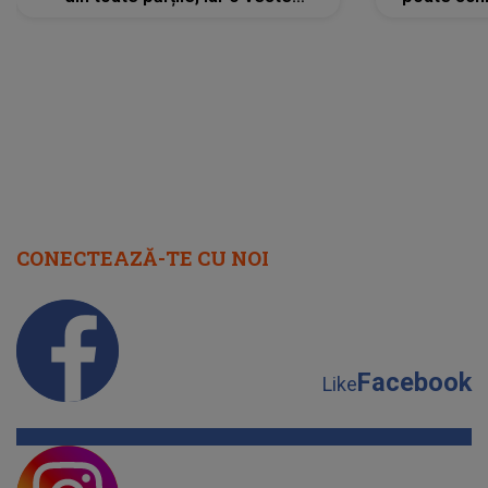
neașteptată îi dă planurile peste
la
cap
CONECTEAZĂ-TE CU NOI
Facebook
Like