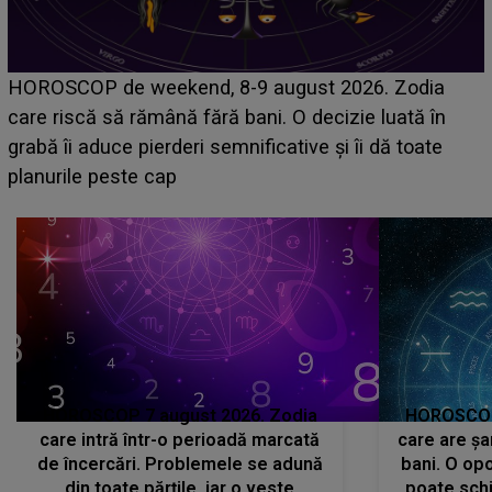
Emanuel a ținut ACEST DETALIU ASCUNS până
acum! În fața Alexandrei, concurentul din Casa Iubirii
face o MĂRTURISIRE NEAȘTEPTATĂ despre mama
sa: "I-am spus și ei în față, eu nu te iubesc pentru
că..."
HOROSCOP 7 august 2026. Zodia
HOROSCOP 
care intră într-o perioadă marcată
care are șa
de încercări. Problemele se adună
bani. O opo
din toate părțile, iar o veste
poate schi