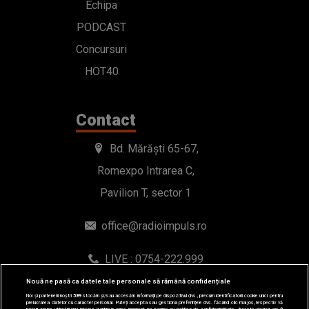
Echipa
PODCAST
Concursuri
HOT40
Contact
Bd. Mărăști 65-67,
Romexpo Intrarea C,
Pavilion T, sector 1
office@radioimpuls.ro
LIVE : 0754-222.999
WhatsApp: 0754-222.999
Nouă ne pasă ca datele tale personale să rămână confidențiale
Noi și partenerii noștri
589
stocăm și/sau accesăm informații pe dispozitivul dvs., precum identificatorii cookie unici pentru
prelucrarea datelor cu caracter personal. Puteți accepta sau gestiona preferințele dvs. făcând clic mai jos, respectiv vă