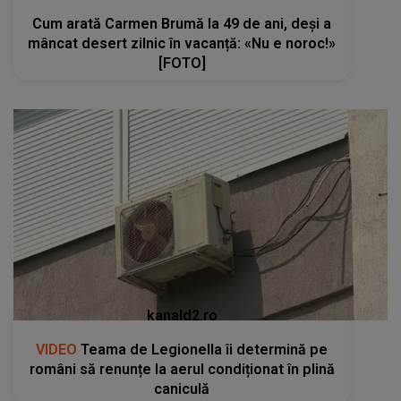
Cum arată Carmen Brumă la 49 de ani, deși a
mâncat desert zilnic în vacanță: «Nu e noroc!»
[FOTO]
kanald2.ro
VIDEO
Teama de Legionella îi determină pe
români să renunțe la aerul condiționat în plină
caniculă