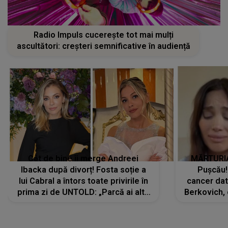
Radio Impuls cucerește tot mai mulți
ascultători: creșteri semnificative în audiență
Cât de bine îi merge Andreei
MĂRTURIA
Ibacka după divorț! Fosta soție a
Pușcău!
lui Cabral a întors toate privirile în
cancer dato
prima zi de UNTOLD: „Parcă ai altă
Berkovich, 
strălucire, emani putere,
accident ru
încredere, siguranță...”
Dacă nu 