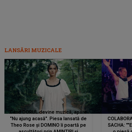
LANSĂRI MUZICALE
Când DORUL devine muzică, apare
Armin 
"Nu ajung acasă". Piesa lansată de
COLABORAR
Theo Rose și DOMINO îi poartă pe
SACHA: ""E
ascultători prin AMINTIRI și
o piesă 