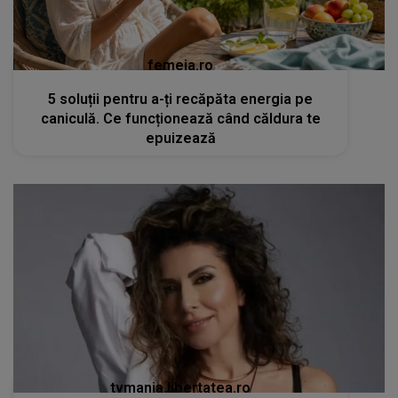
femeia.ro
5 soluții pentru a-ți recăpăta energia pe
caniculă. Ce funcționează când căldura te
epuizează
tvmania.libertatea.ro