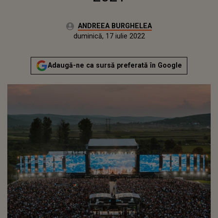
Autor:
ANDREEA BURGHELEA
Publicat:
joi, 26 noiembrie 2020
Actualizat:
duminică, 17 iulie 2022
Adaugă-ne ca sursă preferată în Google