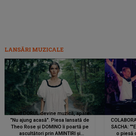
LANSĂRI MUZICALE
Când DORUL devine muzică, apare
Armin 
"Nu ajung acasă". Piesa lansată de
COLABORAR
Theo Rose și DOMINO îi poartă pe
SACHA: ""E
ascultători prin AMINTIRI și
o piesă 