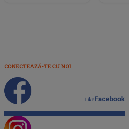
neașteptată îi dă planurile peste
la
cap
CONECTEAZĂ-TE CU NOI
Facebook
Like