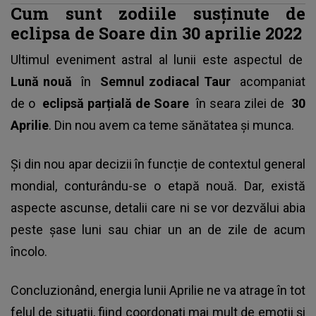
Cum sunt zodiile susţinute de
eclipsa de Soare din 30 aprilie 2022
Ultimul eveniment astral al lunii este aspectul de
Lună nouă
în
Semnul zodiacal Taur
acompaniat
de o
eclipsă parțială de Soare
în seara zilei de
30
Aprilie
. Din nou avem ca teme sănătatea și munca.
Și din nou apar decizii în funcție de contextul general
mondial, conturându-se o etapă nouă. Dar, există
aspecte ascunse, detalii care ni se vor dezvălui abia
peste șase luni sau chiar un an de zile de acum
încolo.
Concluzionând, energia lunii Aprilie ne va atrage în tot
felul de situații, fiind coordonați mai mult de emoții și