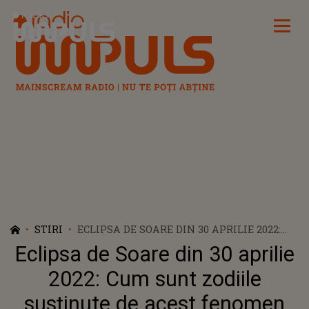
Radio Impuls
STIRI
ECLIPSA DE SOARE DIN 30 APRILIE 2022:
CUM SUNT ZODIILE SUSŢINUTE DE ACEST
Eclipsa de Soare din 30 aprilie
FENOMEN ASTRONOMIC
2022: Cum sunt zodiile
susţinute de acest fenomen