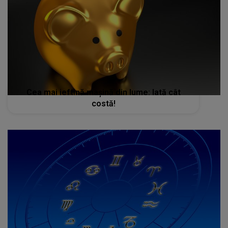
Cea mai ieftină maşină din lume: Iată cât
costă!