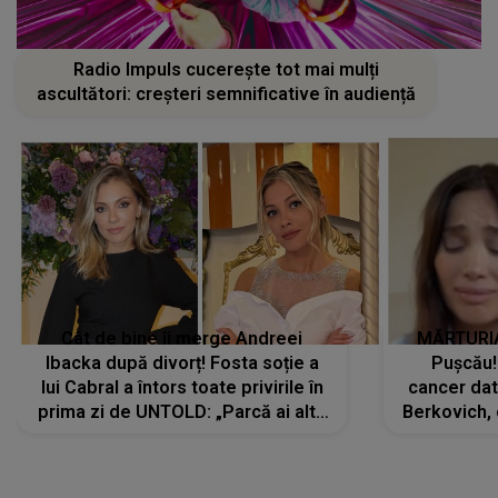
Radio Impuls cucerește tot mai mulți
ascultători: creșteri semnificative în audiență
Cât de bine îi merge Andreei
MĂRTURIA
Ibacka după divorț! Fosta soție a
Pușcău!
lui Cabral a întors toate privirile în
cancer dato
prima zi de UNTOLD: „Parcă ai altă
Berkovich, 
strălucire, emani putere,
accident ru
încredere, siguranță...”
Dacă nu 