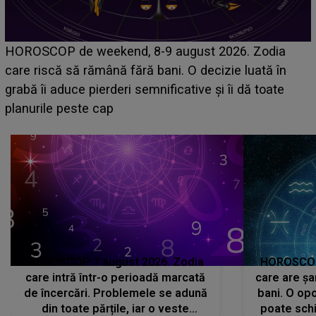
Emanuel a ținut ACEST DETALIU ASCUNS până
acum! În fața Alexandrei, concurentul din Casa Iubirii
face o MĂRTURISIRE NEAȘTEPTATĂ despre mama
sa: "I-am spus și ei în față, eu nu te iubesc pentru
că..."
HOROSCOP 7 august 2026. Zodia
HOROSCOP 
care intră într-o perioadă marcată
care are șa
de încercări. Problemele se adună
bani. O opo
din toate părțile, iar o veste
poate schi