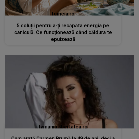
femeia.ro
5 soluții pentru a-ți recăpăta energia pe
caniculă. Ce funcționează când căldura te
epuizează
tvmania.libertatea.ro
Cum arată Carmen Brumă la 49 de ani, deși a