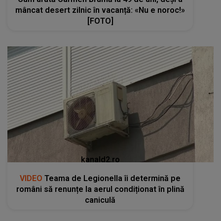
mâncat desert zilnic în vacanță: «Nu e noroc!»
[FOTO]
kanald2.ro
VIDEO
Teama de Legionella îi determină pe
români să renunțe la aerul condiționat în plină
caniculă