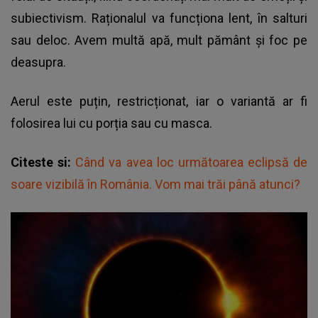
subiectivism. Raționalul va funcționa lent, în salturi
sau deloc. Avem multă apă, mult pământ și foc pe
deasupra.
Aerul este puțin, restricționat, iar o variantă ar fi
folosirea lui cu porția sau cu masca.
Citeste si:
Când va avea loc următoarea eclipsă de
soare vizibilă în România. Vom mai trăi până atunci?