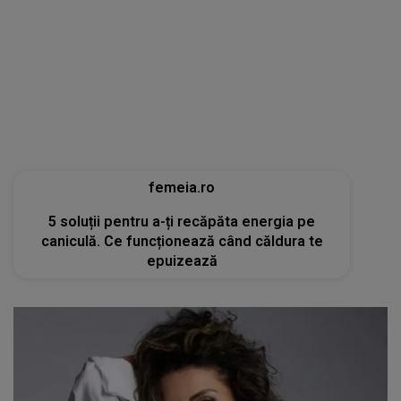
femeia.ro
5 soluții pentru a-ți recăpăta energia pe
caniculă. Ce funcționează când căldura te
epuizează
tvmania.libertatea.ro
Cum arată Carmen Brumă la 49 de ani, deși a