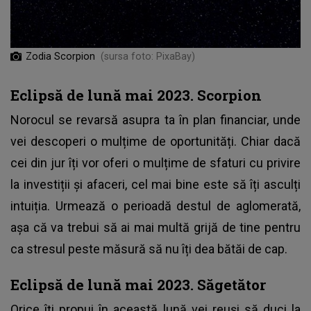
Zodia Scorpion
(sursa foto: PixaBay)
Eclipsă de lună mai 2023. Scorpion
Norocul se revarsă asupra ta în plan financiar, unde
vei descoperi o mulțime de oportunități. Chiar dacă
cei din jur îți vor oferi o mulțime de sfaturi cu privire
la investiții și afaceri, cel mai bine este să îți asculți
intuiția. Urmează o perioadă destul de aglomerată,
așa că va trebui să ai mai multă grijă de tine pentru
ca stresul peste măsură să nu îți dea bătăi de cap.
Eclipsă de lună mai 2023. Săgetător
Orice îți propui în această lună vei reuși să duci la