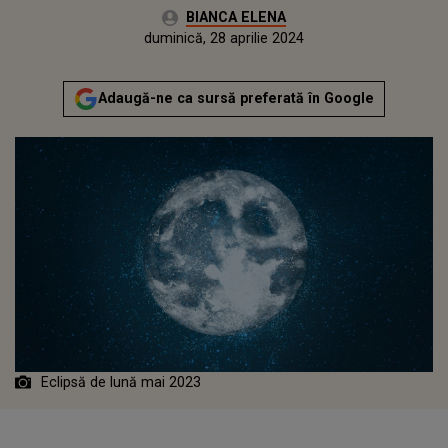
Autor:
BIANCA ELENA
Publicat:
vineri, 28 aprilie 2023
Actualizat:
duminică, 28 aprilie 2024
Adaugă-ne ca sursă preferată în Google
Eclipsă de lună mai 2023