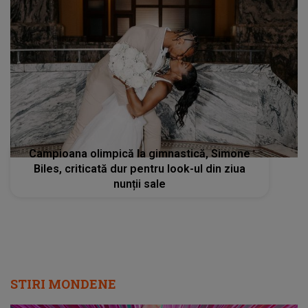
Campioana olimpică la gimnastică, Simone
Biles, criticată dur pentru look-ul din ziua
nunții sale
STIRI MONDENE