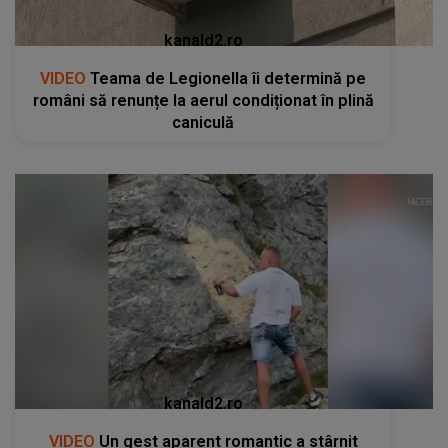
kanald2.ro
VIDEO
Un gest aparent romantic a stârnit
indignare și a declanșat o anchetă penală pe
Transfăgărășan
RECOMANDĂRI