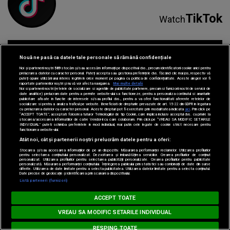
Nouă ne pasă ca datele tale personale să rămână confidențiale
Noi și partenerii noștri
589
stocăm și/sau accesăm informații pe dispozitivul dvs., precum identificatorii cookie unici pentru
Parteneri:
prelucrarea datelor cu caracter personal. Puteți accepta sau gestiona preferințele dvs. făcând clic mai jos, respectiv vă
puteți opune utilizării unui interes legitim în orice moment pe pagina cu politica de confidențialitate. Aceste alegeri vor fi
raportate partenerilor noștri și nu vă vor afecta navigarea.
Mai multe detalii
Noi si partenerii nostri (retelele de socializare si agentiile de publicitate partenere, precum si furnizorii nostri de servicii de
date analitice) prelucram date pentru a permite website-ului sa functioneze, pentru a personaliza continutul si anunturile
publicitare afisate in functie de interesele si/sau profilul dvs., pentru a va oferi functionalitati aferente retelelor de
socializare si pentru a analiza traficul pe website. Beneficiati de drepturile prevazute de art. 15-22 din GDPR in legatura
cu prelucrarea datelor cu caracter personal. Aceste drepturi pot fi exercitate prin modalitatea indicata
aici
. Prin click pe
“ACCEPT TOATE”, acceptati folosirea tuturor Tehnologiilor de tip Cookie, care implica inclusiv acceptul dvs. cu privire la
stocarea/accesarea informatiilor de catre Vendor-ii cu care colaboram. Prin click pe “VREAU SA MODIFIC SETARILE
INDIVIDUAL” puteti schimba preferintele in mod individual, mai putin cele legate de cookie strict necesare pentru
functionarea website-ului.
Atât noi, cât și partenerii noștri prelucrăm datele pentru a oferi:
Stocarea și/sau accesarea informațiilor de pe un dispozitiv. Măsurarea performanței reclamelor. Utilizarea profilurilor
pentru selectarea conținutului personalizat. Dezvoltarea și îmbunătățirea serviciilor. Crearea profilurilor de conținut
personalizat. Utilizarea profilurilor pentru selectarea publicității personalizate. Crearea profilurilor pentru publicitate
personalizată. Măsurarea performanței conținutului. Înțelegerea publicului prin statistici sau combinații de date din surse
diferite. Utilizarea de date limitate pentru a selecta publicitatea. Utilizarea datelor limitate pentru a selecta conținutul.
Date precise de geolocație și identificarea prin scanarea dispozitivului.
Listă parteneri (furnizori)
Loading...
MUSIC NON STOP
ACCEPT TOATE
ZAYN feat. SIA - Dusk Till Dawn
VREAU SA MODIFIC SETARILE INDIVIDUAL
RESPING TOATE