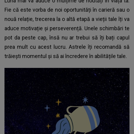
Luna mai va aduce o mulțime de noutăți în viața ta.
Fie că este vorba de noi oportunități în carieră sau o
nouă relație, trecerea la o altă etapă a vieții tale îți va
aduce motivație și perseverență. Unele schimbări te
pot da peste cap, însă nu ar trebui să îți bați capul
prea mult cu acest lucru. Astrele îți recomandă să
trăiești momentul și să ai încredere în abilitățile tale.