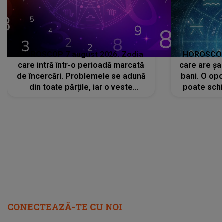
neașteptată îi dă planurile peste
la
cap
CONECTEAZĂ-TE CU NOI
Facebook
Like