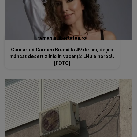
mâncat desert zilnic în vacanță: «Nu e noroc!»
[FOTO]
kanald2.ro
VIDEO
Teama de Legionella îi determină pe
români să renunțe la aerul condiționat în plină
caniculă