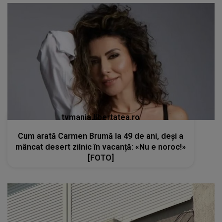
tvmania.libertatea.ro
Cum arată Carmen Brumă la 49 de ani, deși a
mâncat desert zilnic în vacanță: «Nu e noroc!»
[FOTO]