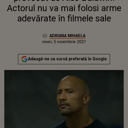
Actorul nu va mai folosi arme
adevărate în filmele sale
Autor:
ADRIANA MIHAELA
Publicat:
vineri, 5 noiembrie 2021
Actualizat:
vineri, 5 noiembrie 2021
Adaugă-ne ca sursă preferată în Google