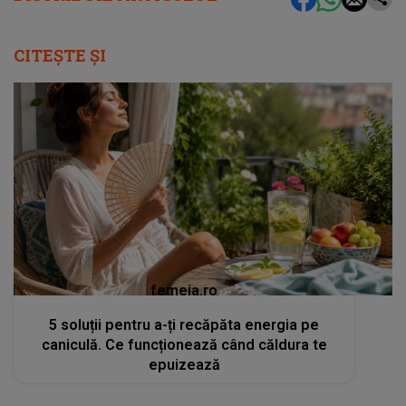
CITEȘTE ȘI
femeia.ro
5 soluții pentru a-ți recăpăta energia pe
caniculă. Ce funcționează când căldura te
epuizează