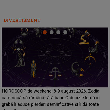
DIVERTISMENT
Emanuel a ținut ACEST DETALIU ASCUNS până
acum! În fața Alexandrei, concurentul din Casa Iubirii
face o MĂRTURISIRE NEAȘTEPTATĂ despre mama