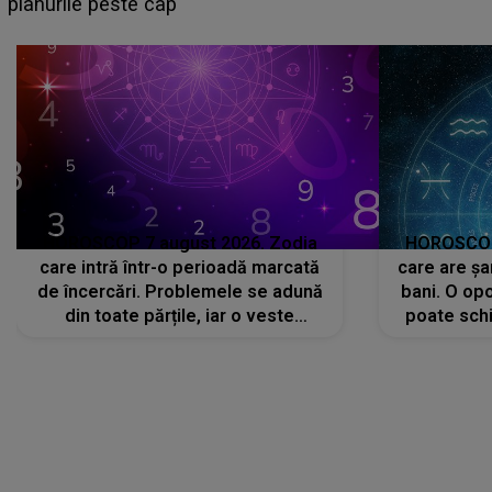
sa: "I-am spus și ei în față, eu nu te iubesc pentru
că..."
HOROSCOP 7 august 2026. Zodia
HOROSCOP 
care intră într-o perioadă marcată
care are șa
de încercări. Problemele se adună
bani. O opo
din toate părțile, iar o veste
poate schi
neașteptată îi dă planurile peste
la
cap