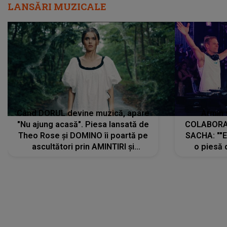
LANSĂRI MUZICALE
Când DORUL devine muzică, apare
Armin 
"Nu ajung acasă". Piesa lansată de
COLABORAR
Theo Rose și DOMINO îi poartă pe
SACHA: ""E
ascultători prin AMINTIRI și
o piesă 
REGĂSIRI, iar drumul emoțiilor
imediat pre
trece prin sufletul publicului:
cu mine șt
"Pentru toți cei care au plecat
păstrăm do
departe ca să le fie mai bine"