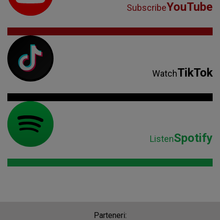
YouTube
Subscribe
TikTok
Watch
Spotify
Listen
Parteneri: