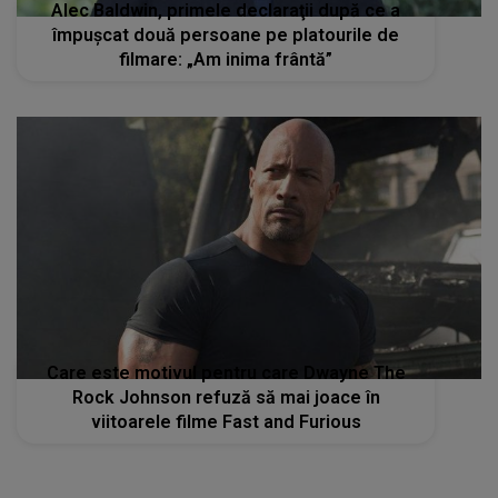
Alec Baldwin, primele declaraţii după ce a
împuşcat două persoane pe platourile de
filmare: „Am inima frântă”
Care este motivul pentru care Dwayne The
Rock Johnson refuză să mai joace în
viitoarele filme Fast and Furious