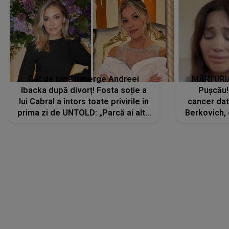
Cât de bine îi merge Andreei
MĂRTURIA
Ibacka după divorț! Fosta soție a
Pușcău!
lui Cabral a întors toate privirile în
cancer dato
prima zi de UNTOLD: „Parcă ai altă
Berkovich, 
strălucire, emani putere,
accident ru
încredere, siguranță...”
Dacă nu 