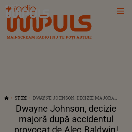
Radio Impuls
STIRI
DWAYNE JOHNSON, DECIZIE MAJORĂ
DUPĂ ACCIDENTUL PROVOCAT DE ALEC
Dwayne Johnson, decizie
BALDWIN! ACTORUL NU VA MAI FOLOSI
ARME ADEVĂRATE ÎN FILMELE SALE
majoră după accidentul
provocat de Alec Baldwin!