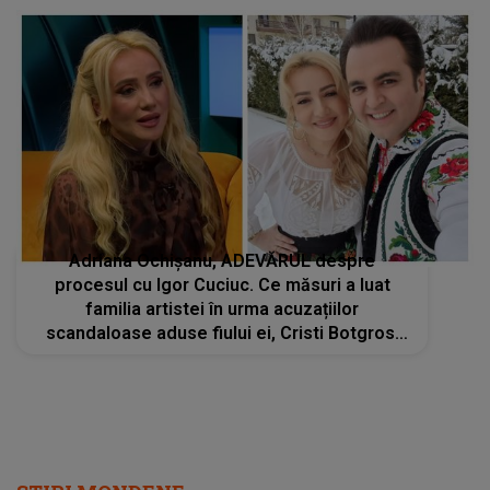
apoi...”
Adriana Ochișanu, ADEVĂRUL despre
procesul cu Igor Cuciuc. Ce măsuri a luat
familia artistei în urma acuzațiilor
scandaloase aduse fiului ei, Cristi Botgros:
„Legea e lege pentru toată lumea”