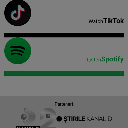
TikTok
Watch
Spotify
Listen
Parteneri: