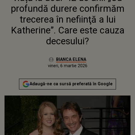
DECESULUI?
profundă durere confirmăm
trecerea în nefiinţă a lui
Katherine”. Care este cauza
decesului?
Autor:
BIANCA ELENA
Publicat:
miercuri, 25 februarie 2026
Actualizat:
vineri, 6 martie 2026
Adaugă-ne ca sursă preferată în Google