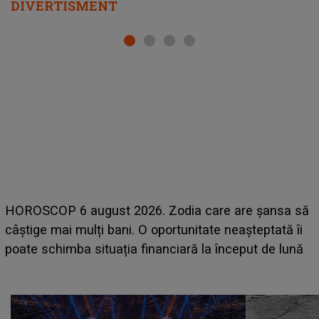
DIVERTISMENT
LINE-UP UNTOLD ONE, prima zi. Cine sunt artiștii
care deschid festivalul și de la ce ore au loc cele mai
așteptate concerte pe scena principală?