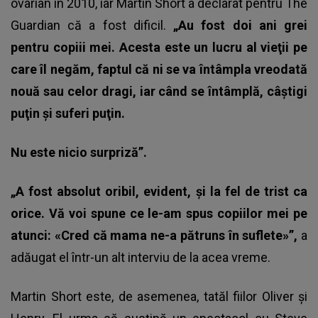
ovarian în 2010, iar Martin Short a declarat pentru The
Guardian că a fost dificil.
„Au fost doi ani grei
pentru copiii mei. Acesta este un lucru al vieţii pe
care îl negăm, faptul că ni se va întâmpla vreodată
nouă sau celor dragi, iar când se întâmplă, câştigi
puţin şi suferi puţin.
Nu este nicio surpriză”.
„A fost absolut oribil, evident, şi la fel de trist ca
orice. Vă voi spune ce le-am spus copiilor mei pe
atunci: «Cred că mama ne-a pătruns în suflete»”,
a
adăugat el într-un alt interviu de la acea vreme.
Martin Short este, de asemenea, tatăl fiilor Oliver şi