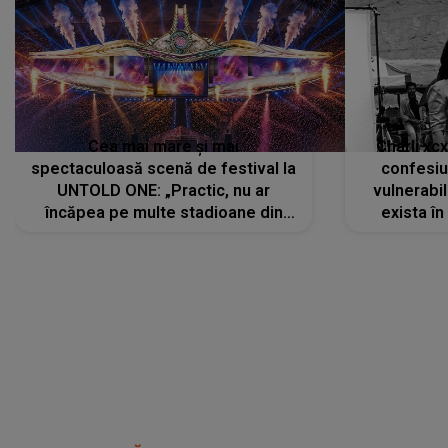
Cea mai mare și mai
Charli xc
spectaculoasă scenă de festival la
confesiu
UNTOLD ONE: „Practic, nu ar
vulnerabil
încăpea pe multe stadioane din
exista în
lume”. Evenimentul începe joi, 6
august 2026