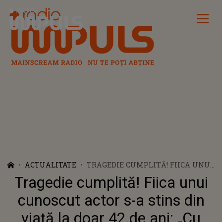
Radio Impuls
ACTUALITATE
TRAGEDIE CUMPLITĂ! FIICA UNUI
CUNOSCUT ACTOR S-A STINS DIN
Tragedie cumplită! Fiica unui
VIAȚĂ LA DOAR 42 DE ANI: „CU
PROFUNDĂ DURERE CONFIRMĂM
cunoscut actor s-a stins din
TRECEREA ÎN NEFIINŢĂ A LUI
viață la doar 42 de ani: „Cu
KATHERINE”. CARE ESTE CAUZA