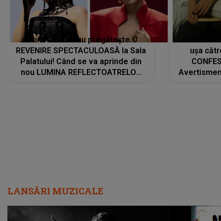
Tania Turtureanu pregătește O
Alexandra
REVENIRE SPECTACULOASĂ la Sala
ușa cătr
Palatului! Când se va aprinde din
CONFES
nou LUMINA REFLECTOATRELOR
Avertismentu
pentru artistă: " Vor fi multe
rămas ÎNT
cântece noi, în premieră. Cântece
au format-
care abia acum învață să respire"
"Am f
LANSĂRI MUZICALE