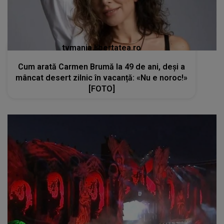
tvmania.libertatea.ro
Cum arată Carmen Brumă la 49 de ani, deși a
mâncat desert zilnic în vacanță: «Nu e noroc!»
[FOTO]