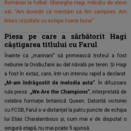
României la fotbal. Gheorghe Hagi, mândru de elevii
săi: "Am dovedit că merităm să fim campioni. Am
întors rezultate cu echipe foarte bune"
Piesa pe care a sărbătorit Hagi
câștigarea titlului cu Farul
Înainte ca „marinarii” să primească trofeul a fost
nebunie la Ovidiu,fanii au dat năvală pe teren. Și Hagi
a fost în extaz, care, într-un interviu rapid a declarat
„M-am îndrăgostit de melodia asta”
. În difuzoare
rula piesa
„We Are the Champions”
, interpretată de
celebra formație britanică Queen. Datorită victoriei
cu FCSB, Farul s-a distanțat la patru puncte de echipa
lui Elias Charalambous și, cum mai e de disputat o
singură etapă, nu mai poate fi ajunsă.