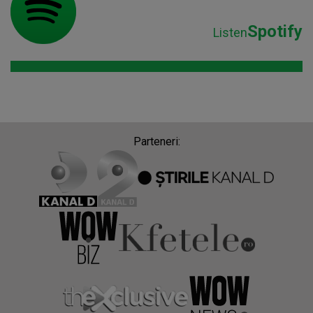
Spotify
Listen
Parteneri: