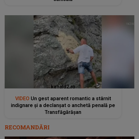
kanald2.ro
VIDEO
Un gest aparent romantic a stârnit
indignare și a declanșat o anchetă penală pe
Transfăgărășan
RECOMANDĂRI