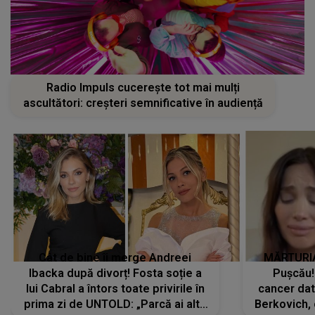
Radio Impuls cucerește tot mai mulți
ascultători: creșteri semnificative în audiență
Cât de bine îi merge Andreei
MĂRTURIA
Ibacka după divorț! Fosta soție a
Pușcău!
lui Cabral a întors toate privirile în
cancer dato
prima zi de UNTOLD: „Parcă ai altă
Berkovich, 