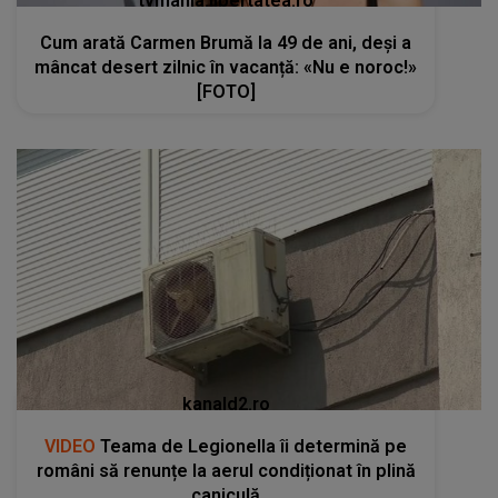
tvmania.libertatea.ro
Cum arată Carmen Brumă la 49 de ani, deși a
mâncat desert zilnic în vacanță: «Nu e noroc!»
[FOTO]
kanald2.ro
VIDEO
Teama de Legionella îi determină pe
români să renunțe la aerul condiționat în plină
caniculă