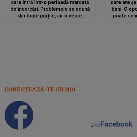
care intră într-o perioadă marcată
care are șa
de încercări. Problemele se adună
bani. O opo
din toate părțile, iar o veste
poate schi
neașteptată îi dă planurile peste
la
cap
CONECTEAZĂ-TE CU NOI
Facebook
Like