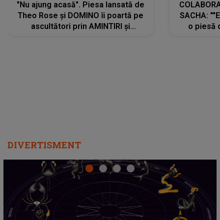
"Nu ajung acasă". Piesa lansată de
COLABORAR
Theo Rose și DOMINO îi poartă pe
SACHA: ""E
ascultători prin AMINTIRI și
o piesă 
REGĂSIRI, iar drumul emoțiilor
imediat pre
trece prin sufletul publicului:
cu mine șt
"Pentru toți cei care au plecat
păstrăm do
departe ca să le fie mai bine"
DIVERTISMENT