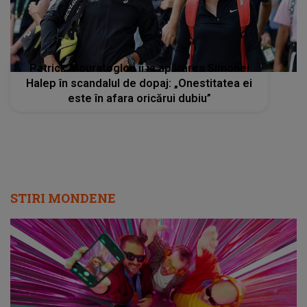
Patrick Mouratoglou îi ia apărarea Simonei
Halep în scandalul de dopaj: „Onestitatea ei
este în afara oricărui dubiu”
STIRI MONDENE