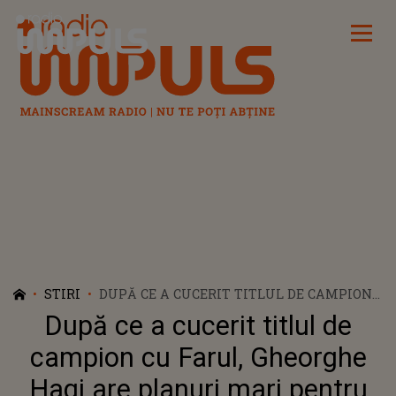
Radio Impuls
STIRI
DUPĂ CE A CUCERIT TITLUL DE CAMPION
CU FARUL, GHEORGHE HAGI ARE PLANURI
După ce a cucerit titlul de
MARI PENTRU SEZONUL URMĂTOR:
"TREBUIE SĂ NE GÂNDIM BINE LA ACEST
campion cu Farul, Gheorghe
LUCRU"
Hagi are planuri mari pentru