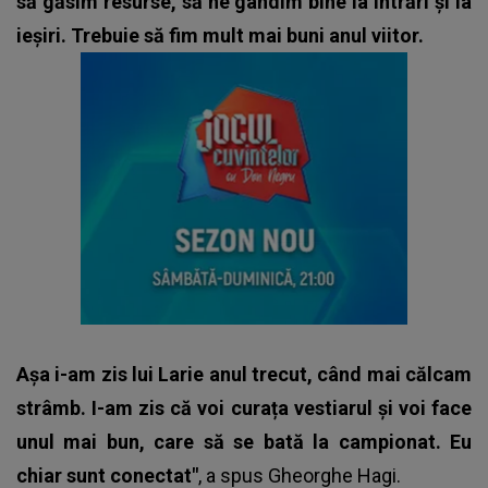
să găsim resurse, să ne gândim bine la intrări și la
ieșiri. Trebuie să fim mult mai buni anul viitor.
Așa i-am zis lui Larie anul trecut, când mai călcam
strâmb. I-am zis că voi curața vestiarul și voi face
unul mai bun, care să se bată la campionat. Eu
chiar sunt conectat"
, a spus
Gheorghe Hagi
.