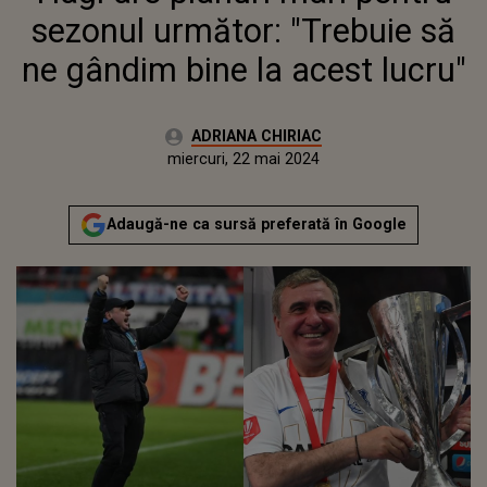
sezonul următor: "Trebuie să
ne gândim bine la acest lucru"
Autor:
ADRIANA CHIRIAC
Publicat:
luni, 22 mai 2023
Actualizat:
miercuri, 22 mai 2024
Adaugă-ne ca sursă preferată în Google