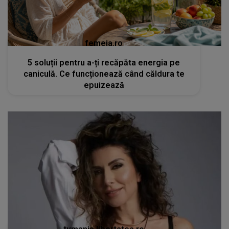
femeia.ro
5 soluții pentru a-ți recăpăta energia pe
caniculă. Ce funcționează când căldura te
epuizează