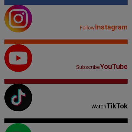
Instagram
Follow
YouTube
Subscribe
TikTok
Watch