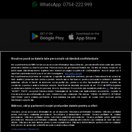
WhatsApp: 0754-222.999
© 2019-2026 DOGAN MEDIA INTERNATIONAL SA, Toate
Nouă ne pasă ca datele tale personale să rămână confidențiale
drepturile rezervate.
Noi și partenerii noștri
589
stocăm și/sau accesăm informații pe dispozitivul dvs., precum identificatorii cookie unici pentru
prelucrarea datelor cu caracter personal. Puteți accepta sau gestiona preferințele dvs. făcând clic mai jos, respectiv vă
puteți opune utilizării unui interes legitim în orice moment pe pagina cu politica de confidențialitate. Aceste alegeri vor fi
raportate partenerilor noștri și nu vă vor afecta navigarea.
Mai multe detalii
Noi si partenerii nostri (retelele de socializare si agentiile de publicitate partenere, precum si furnizorii nostri de servicii de
date analitice) prelucram date pentru a permite website-ului sa functioneze, pentru a personaliza continutul si anunturile
publicitare afisate in functie de interesele si/sau profilul dvs., pentru a va oferi functionalitati aferente retelelor de
socializare si pentru a analiza traficul pe website. Beneficiati de drepturile prevazute de art. 15-22 din GDPR in legatura
cu prelucrarea datelor cu caracter personal. Aceste drepturi pot fi exercitate prin modalitatea indicata
aici
. Prin click pe
“ACCEPT TOATE”, acceptati folosirea tuturor Tehnologiilor de tip Cookie, care implica inclusiv acceptul dvs. cu privire la
stocarea/accesarea informatiilor de catre Vendor-ii cu care colaboram. Prin click pe “VREAU SA MODIFIC SETARILE
INDIVIDUAL” puteti schimba preferintele in mod individual, mai putin cele legate de cookie strict necesare pentru
functionarea website-ului.
Atât noi, cât și partenerii noștri prelucrăm datele pentru a oferi:
Stocarea și/sau accesarea informațiilor de pe un dispozitiv. Măsurarea performanței reclamelor. Utilizarea profilurilor
pentru selectarea conținutului personalizat. Dezvoltarea și îmbunătățirea serviciilor. Crearea profilurilor de conținut
personalizat. Utilizarea profilurilor pentru selectarea publicității personalizate. Crearea profilurilor pentru publicitate
personalizată. Măsurarea performanței conținutului. Înțelegerea publicului prin statistici sau combinații de date din surse
diferite. Utilizarea de date limitate pentru a selecta publicitatea. Utilizarea datelor limitate pentru a selecta conținutul.
Date precise de geolocație și identificarea prin scanarea dispozitivului.
Listă parteneri (furnizori)