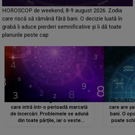
Emanuel a ținut ACEST DETALIU ASCUNS până
acum! În fața Alexandrei, concurentul din Casa Iubirii
face o MĂRTURISIRE NEAȘTEPTATĂ despre mama
sa: "I-am spus și ei în față, eu nu te iubesc pentru
că..."
HOROSCOP 7 august 2026. Zodia
HOROSCOP 
care intră într-o perioadă marcată
care are șa
de încercări. Problemele se adună
bani. O opo
din toate părțile, iar o veste
poate schi
neașteptată îi dă planurile peste
la
cap