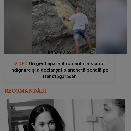
kanald2.ro
VIDEO
Un gest aparent romantic a stârnit
indignare și a declanșat o anchetă penală pe
Transfăgărășan
RECOMANDĂRI