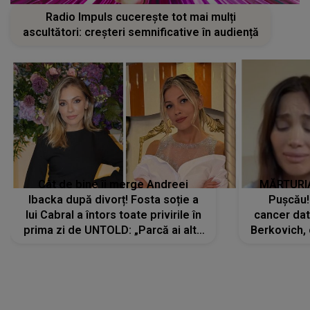
Radio Impuls cucerește tot mai mulți
ascultători: creșteri semnificative în audiență
Cât de bine îi merge Andreei
MĂRTURIA
Ibacka după divorț! Fosta soție a
Pușcău!
lui Cabral a întors toate privirile în
cancer dato
prima zi de UNTOLD: „Parcă ai altă
Berkovich, 
strălucire, emani putere,
accident ru
încredere, siguranță...”
Dacă nu 