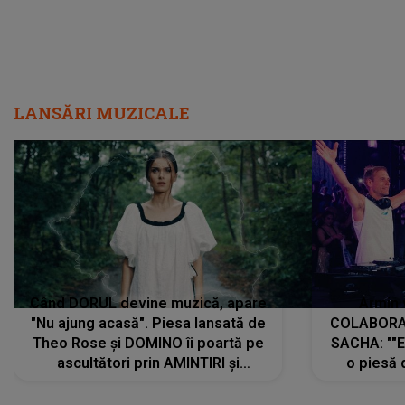
LANSĂRI MUZICALE
Când DORUL devine muzică, apare
Armin 
"Nu ajung acasă". Piesa lansată de
COLABORAR
Theo Rose și DOMINO îi poartă pe
SACHA: ""E
ascultători prin AMINTIRI și
o piesă 
REGĂSIRI, iar drumul emoțiilor
imediat pre
trece prin sufletul publicului:
cu mine șt