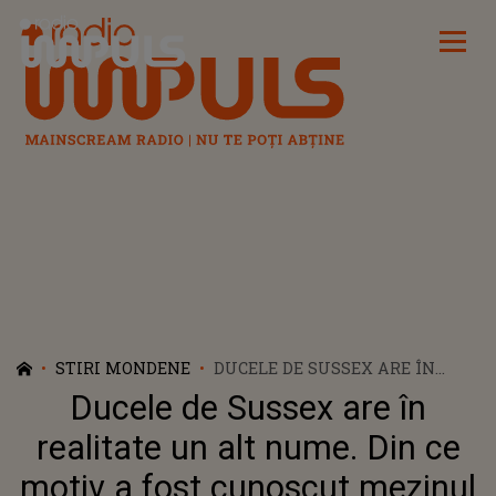
Radio Impuls
STIRI MONDENE
DUCELE DE SUSSEX ARE ÎN
REALITATE UN ALT NUME. DIN
Ducele de Sussex are în
CE MOTIV A FOST CUNOSCUT
MEZINUL REGELUI CHARLES AL
realitate un alt nume. Din ce
III-LEA DREPT „HARRY”?
motiv a fost cunoscut mezinul