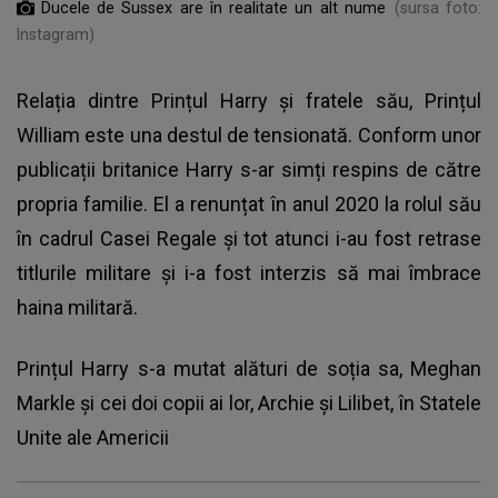
Ducele de Sussex are în realitate un alt nume
(sursa foto:
Instagram)
Relația dintre Prințul Harry și fratele său, Prințul
William este una destul de tensionată. Conform unor
publicații britanice Harry s-ar simți respins de către
propria familie. El a renunțat în anul 2020 la rolul său
în cadrul Casei Regale și tot atunci i-au fost retrase
titlurile militare și i-a fost interzis să mai îmbrace
haina militară.
Prințul Harry s-a mutat alături de soția sa,
Meghan
Markle
și cei doi copii ai lor, Archie și Lilibet, în Statele
Unite ale Americii