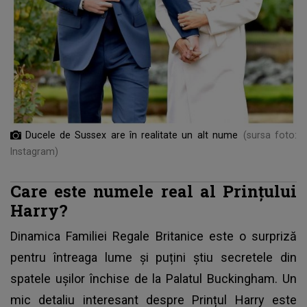
Ducele de Sussex are în realitate un alt nume
(sursa foto:
Instagram)
Care este numele real al Prințului
Harry?
Dinamica Familiei Regale Britanice este o surpriză
pentru întreaga lume și puțini știu secretele din
spatele ușilor închise de la Palatul Buckingham. Un
mic detaliu interesant despre
Prințul Harry
este