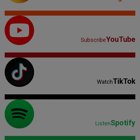
YouTube
Subscribe
TikTok
Watch
Spotify
Listen