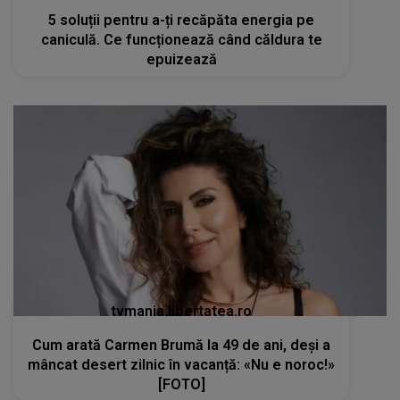
5 soluții pentru a-ți recăpăta energia pe
caniculă. Ce funcționează când căldura te
epuizează
tvmania.libertatea.ro
Cum arată Carmen Brumă la 49 de ani, deși a
mâncat desert zilnic în vacanță: «Nu e noroc!»
[FOTO]