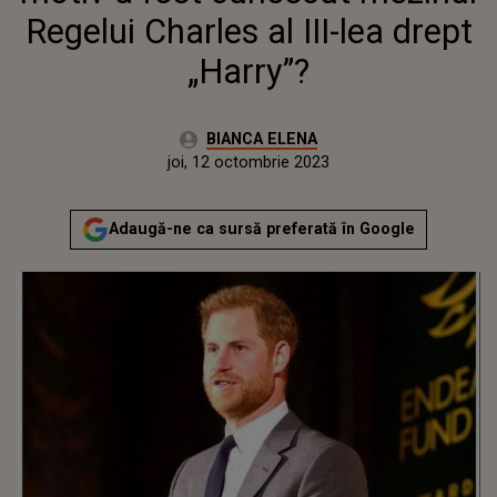
Regelui Charles al III-lea drept
„Harry”?
Autor:
BIANCA ELENA
Publicat:
miercuri, 12 octombrie 2022
Actualizat:
joi, 12 octombrie 2023
Adaugă-ne ca sursă preferată în Google