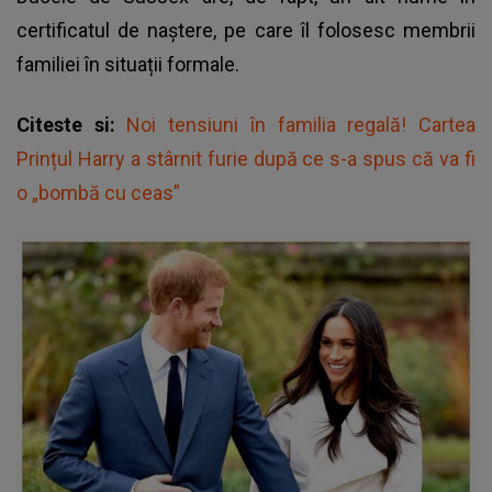
certificatul de naștere, pe care îl folosesc membrii
familiei în situații formale.
Citeste si:
Noi tensiuni în familia regală! Cartea
Prințul Harry a stârnit furie după ce s-a spus că va fi
o „bombă cu ceas”