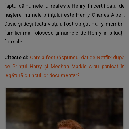
faptul că numele lui real este Henry. În certificatul de
naștere, numele prințului este Henry Charles Albert
David și deși toată viața a fost strigat Harry, membrii
familiei mai folosesc și numele de Henry în situații
formale.
Citeste si:
Care a fost răspunsul dat de Netflix după
ce Prințul Harry și Meghan Markle s-au panicat în
legătură cu noul lor documentar?