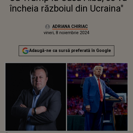
încheia războiul din Ucraina"
Autor:
ADRIANA CHIRIAC
Publicat:
vineri, 8 noiembrie 2024
Actualizat:
vineri, 8 noiembrie 2024
Adaugă-ne ca sursă preferată în Google