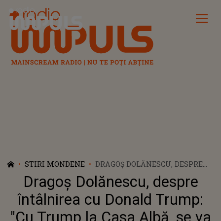
Radio Impuls
STIRI MONDENE
DRAGOȘ DOLĂNESCU, DESPRE
ÎNTÂLNIREA CU DONALD
Dragoș Dolănescu, despre
TRUMP: "CU TRUMP LA CASA
ALBĂ, SE VA ÎNCHEIA RĂZBOIUL
întâlnirea cu Donald Trump:
DIN UCRAINA"
"Cu Trump la Casa Albă, se va