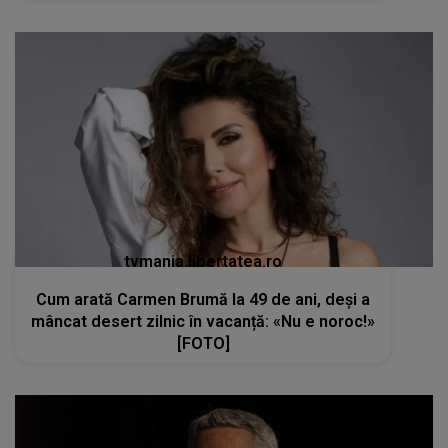
tvmania.libertatea.ro
Cum arată Carmen Brumă la 49 de ani, deși a
mâncat desert zilnic în vacanță: «Nu e noroc!»
[FOTO]