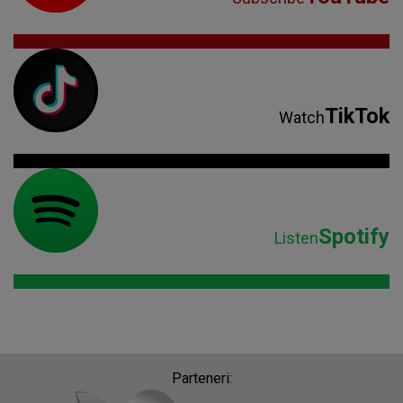
TikTok
Watch
Spotify
Listen
Parteneri: