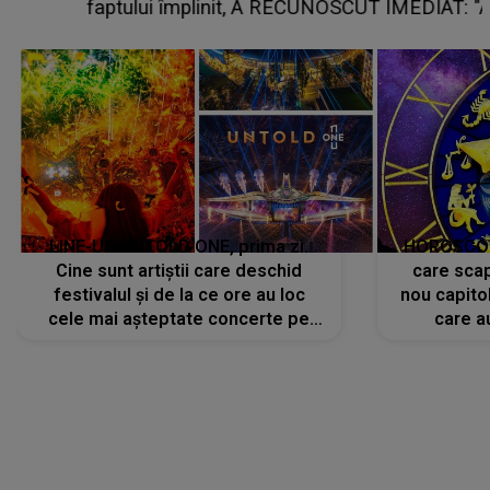
faptului împlinit, A RECUNOSCUT IMEDIAT: "Am
avut..."
LINE-UP UNTOLD ONE, prima zi.
HOROSCOP 
Cine sunt artiștii care deschid
care scap
festivalul și de la ce ore au loc
nou capitol
cele mai așteptate concerte pe
care a
scena principală?
perioadă 