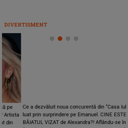
DIVERTISMENT
Ce a dezvăluit noua concurentă din "Casa Iubirii" l-a
luat prin surprindere pe Emanuel. CINE ESTE
BĂIATUL VIZAT de Alexandra?! Aflându-se în fața