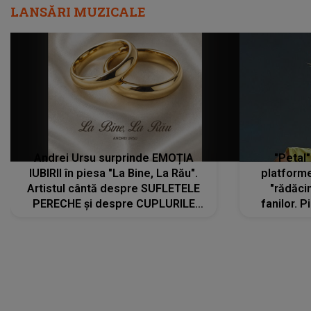
LANSĂRI MUZICALE
Andrei Ursu surprinde EMOȚIA
"Petal"
IUBIRII în piesa "La Bine, La Rău".
platforme
Artistul cântă despre SUFLETELE
"rădăci
PERECHE și despre CUPLURILE
fanilor. 
care aleg să meargă împreună pe
Arian
același drum, INDIFERENT DE CE LE
ascultă
REZERVĂ VIAȚA