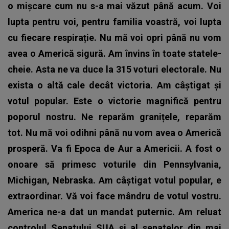
o mișcare cum nu s-a mai văzut până acum. Voi
lupta pentru voi, pentru familia voastră, voi lupta
cu fiecare respirație. Nu mă voi opri până nu vom
avea o Americă sigură. Am învins în toate statele-
cheie. Asta ne va duce la 315 voturi electorale. Nu
exista o altă cale decât victoria. Am câștigat și
votul popular. Este o victorie magnifică pentru
poporul nostru. Ne reparăm granițele, reparăm
tot. Nu mă voi odihni până nu vom avea o Americă
prosperă. Va fi Epoca de Aur a Americii. A fost o
onoare să primesc voturile din Pennsylvania,
Michigan, Nebraska. Am câștigat votul popular, e
extraordinar. Vă voi face mândru de votul vostru.
America ne-a dat un mandat puternic. Am reluat
controlul Senatului SUA și al senatelor din mai