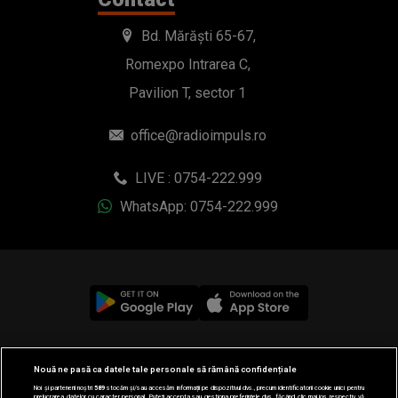
Bd. Mărăști 65-67,
Romexpo Intrarea C,
Pavilion T, sector 1
office@radioimpuls.ro
LIVE : 0754-222.999
WhatsApp: 0754-222.999
© 2019-2026 DOGAN MEDIA INTERNATIONAL SA, Toate
Nouă ne pasă ca datele tale personale să rămână confidențiale
drepturile rezervate.
Noi și partenerii noștri
589
stocăm și/sau accesăm informații pe dispozitivul dvs., precum identificatorii cookie unici pentru
prelucrarea datelor cu caracter personal. Puteți accepta sau gestiona preferințele dvs. făcând clic mai jos, respectiv vă