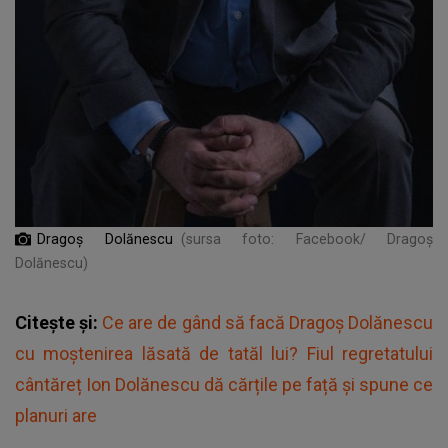
Dragoș Dolănescu
(sursa foto: Facebook/ Dragoș
Dolănescu)
Citește și:
Ce are de gând să facă Dragoș Dolănescu
cu moştenirea lăsată de tatăl lui? Fiul regretatului
cântăreț Ion Dolănescu dă cărțile pe față și spune ce
planuri are