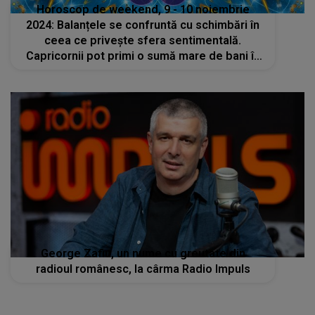
Horoscop de weekend, 9 - 10 noiembrie
2024: Balanțele se confruntă cu schimbări în
ceea ce privește sfera sentimentală.
Capricornii pot primi o sumă mare de bani în
cont
George Zafiu, un nume cu greutate din
radioul românesc, la cârma Radio Impuls