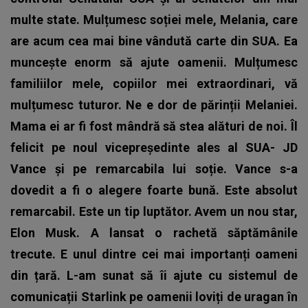
multe state. Mulțumesc soției mele, Melania, care
are acum cea mai bine vândută carte din SUA. Ea
muncește enorm să ajute oamenii. Mulțumesc
familiilor mele, copiilor mei extraordinari, vă
mulțumesc tuturor. Ne e dor de părinții Melaniei.
Mama ei ar fi fost mândră să stea alături de noi. Îl
felicit pe noul vicepreședinte ales al SUA- JD
Vance și pe remarcabila lui soție. Vance s-a
dovedit a fi o alegere foarte bună. Este absolut
remarcabil. Este un tip luptător. Avem un nou star,
Elon Musk. A lansat o rachetă săptămânile
trecute. E unul dintre cei mai importanți oameni
din țară. L-am sunat să îi ajute cu sistemul de
comunicații Starlink pe oamenii loviți de uragan în