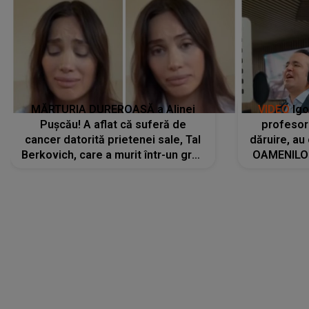
MĂRTURIA DUREROASĂ a Alinei
VIDEO
Igo
Pușcău! A aflat că suferă de
profesori
cancer datorită prietenei sale, Tal
dăruire, au
Berkovich, care a murit într-un grav
OAMENILOR
accident rutier: „Mi-a salvat viața.
despre
Dacă nu era ea, nici eu nu mai
amprente 
eram...”
ELEVILOR,
anilor: "