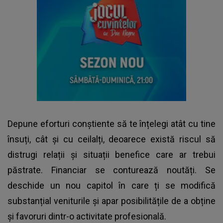
Depune eforturi conștiente să te înțelegi atât cu tine
însuți, cât și cu ceilalți, deoarece există riscul să
distrugi relații și situații benefice care ar trebui
păstrate. Financiar se conturează noutăți. Se
deschide un nou capitol în care ți se modifică
substanțial veniturile și apar posibilitățile de a obține
și favoruri dintr-o activitate profesională.