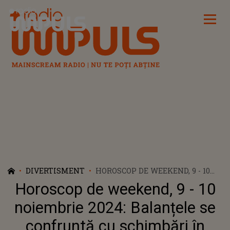
Radio Impuls
DIVERTISMENT
HOROSCOP DE WEEKEND, 9 - 10
NOIEMBRIE 2024: BALANȚELE SE
Horoscop de weekend, 9 - 10
CONFRUNTĂ CU SCHIMBĂRI ÎN
CEEA CE PRIVEȘTE SFERA
noiembrie 2024: Balanțele se
SENTIMENTALĂ. CAPRICORNII
confruntă cu schimbări în
POT PRIMI O SUMĂ MARE DE