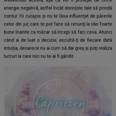
energie negativă, astfel încât dorințele tale să prindă
contur. Fii curajos și nu te lăsa influențat de părerile
celor din jur, care te pot face să renunți la idei foarte
bune înainte ca măcar să începi să faci ceva. Atunci
când ai de luat o decizie, ascultă-ți de fiecare dată
intuiția, deoarece nu ai cum să dai greș și poți realiza
lucruri la care nici nu te-ai fi gândit.