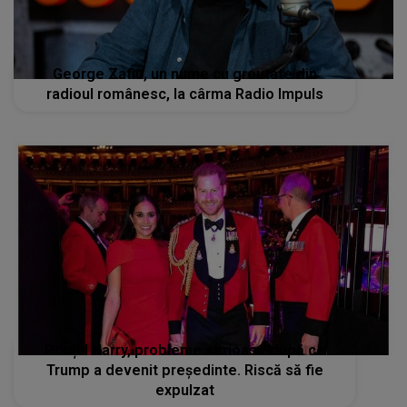
George Zafiu, un nume cu greutate din
radioul românesc, la cârma Radio Impuls
Prințul Harry, probleme serioase după ce
Trump a devenit președinte. Riscă să fie
expulzat