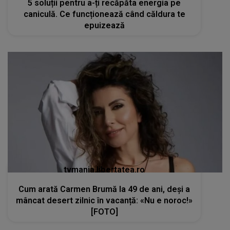
5 soluții pentru a-ți recăpăta energia pe
caniculă. Ce funcționează când căldura te
epuizează
tvmania.libertatea.ro
Cum arată Carmen Brumă la 49 de ani, deși a
mâncat desert zilnic în vacanță: «Nu e noroc!»
[FOTO]