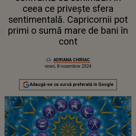
BANI ÎN CONT
ceea ce privește sfera
sentimentală. Capricornii pot
primi o sumă mare de bani în
cont
Autor:
ADRIANA CHIRIAC
Publicat:
vineri, 8 noiembrie 2024
Actualizat:
vineri, 8 noiembrie 2024
Adaugă-ne ca sursă preferată în Google