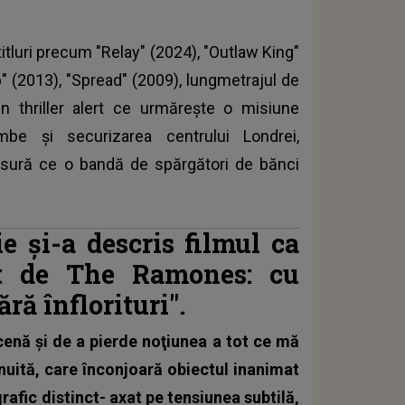
tluri precum "Relay" (2024), "Outlaw King"
p" (2013), "Spread" (2009), lungmetrajul de
un thriller alert ce urmăreşte o misiune
be şi securizarea centrului Londrei,
ăsură ce o bandă de spărgători de bănci
 şi-a descris filmul ca
ut de The Ramones: cu
ră înflorituri".
cenă şi de a pierde noţiunea a tot ce mă
nuită, care înconjoară obiectul inanimat
rafic distinct- axat pe tensiunea subtilă,