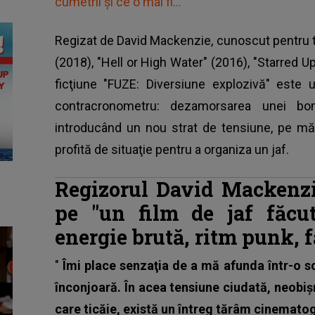
cumetrii și ce o mai fi…"
Regizat de David Mackenzie, cunoscut pentru ti
(2018), "Hell or High Water" (2016), "Starred U
ficţiune "FUZE: Diversiune explozivă" este 
contracronometru: dezamorsarea unei bom
introducând un nou strat de tensiune, pe m
profită de situaţie pentru a organiza un jaf.
Regizorul David Mackenzie
pe "un film de jaf făc
energie brută, ritm punk, fă
"
Îmi place senzaţia de a mă afunda într-o s
înconjoară. În acea tensiune ciudată, neobiş
care ticăie, există un întreg tărâm cinematog