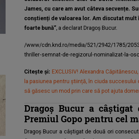
James, cu care am avut câteva secvențe. Sunt
conștienți de valoarea lor. Am discutat mult 
foarte bună”
, a declarat Dragoș Bucur.
/www/cdn.knd.ro/media/521/2942/1785/20530
thriller-semnat-de-regizorul-nominalizat-la-os
Citește și:
EXCLUSIV! Alexandra Căpitănescu, d
la pasiunea pentru știință, în ciuda succesului 
să găsesc un mod prin care să pot ajuta domen
Dragoş Bucur a câştigat 
Premiul Gopo pentru cel m
Dragoş Bucur a câştigat de două ori consecut