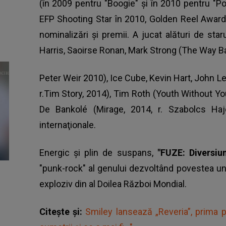
(în 2009 pentru "Boogie" şi în 2010 pentru "Poli
EFP Shooting Star în 2010, Golden Reel Award 
nominalizări şi premii. A jucat alături de star
Harris, Saoirse Ronan, Mark Strong (The Way Ba
Peter Weir 2010), Ice Cube, Kevin Hart, John 
r.Tim Story, 2014), Tim Roth (Youth Without Yo
De Bankolé (Mirage, 2014, r. Szabolcs Haj
internaţionale.
Energic şi plin de suspans,
"FUZE: Diversiu
"punk-rock" al genului dezvoltând povestea unu
exploziv din al Doilea Război Mondial.
Citește și:
Smiley lansează „Reveria”, prima p