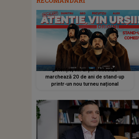
RECOMANDĂRI
„Atenție, vin urșii!”: Micutzu
marchează 20 de ani de stand-up
printr-un nou turneu național