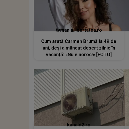
tvmania.libertatea.ro
Cum arată Carmen Brumă la 49 de
ani, deși a mâncat desert zilnic în
vacanță: «Nu e noroc!» [FOTO]
kanald2.ro