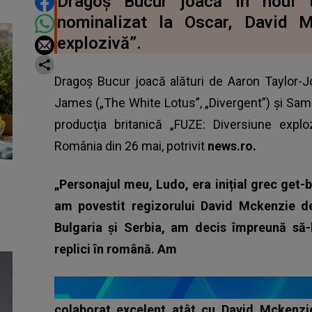
DISTRIBUIE ARTICOLUL
Dragoș Bucur joacă în noul t
nominalizat la Oscar, David M
explozivă”.
Dragoş Bucur joacă alături de Aaron Taylor-Jo
James („The White Lotus”, „Divergent”) şi Sam 
producţia britanică „FUZE: Diversiune exploz
România din 26 mai, potrivit
news.ro.
„Personajul meu, Ludo, era inițial grec get-b
am povestit regizorului David Mckenzie de
Bulgaria și Serbia, am decis împreună să
replici în română. Am
colaborat excelent atât cu David Mckenzi