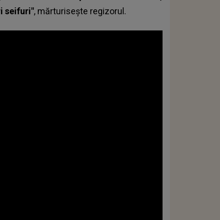
 seifuri"
, mărturiseşte regizorul.