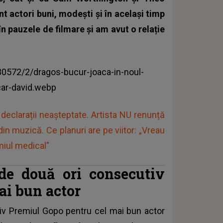
 actori buni, modești și în același timp
în pauzele de filmare și am avut o relație
572/2/dragos-bucur-joaca-in-noul-
car-david.webp
eclarații neașteptate. Artista NU renunță
din muzică. Ce planuri are pe viitor: „Vreau
iul medical”
de două ori consecutiv
ai bun actor
iv Premiul Gopo pentru cel mai bun actor