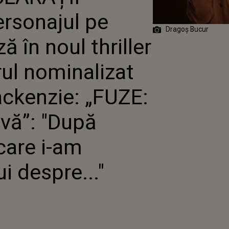
 EXPLOZIVĂ”: "DUPĂ CÂTEVA DISCUTII ÎN
rsonajul pe
T REGIZORULUI DESPRE..."
Dragoș Bucur
ă în noul thriller
ul nominalizat
ackenzie: „FUZE:
ivă”: "După
 care i-am
i despre..."