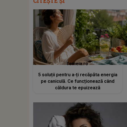
CITEȘTE ȘI
femeia.ro
5 soluții pentru a-ți recăpăta energia
pe caniculă. Ce funcționează când
căldura te epuizează