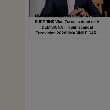
NU l-ai mai văzut așa! CUM A FOST
SURPRINS Vlad Țurcanu după ce A
DEMISIONAT în plin scandal
Eurovision 2026! IMAGINILE CARE
SPUN TOTUL: "Omul plânge! "E
prea..."