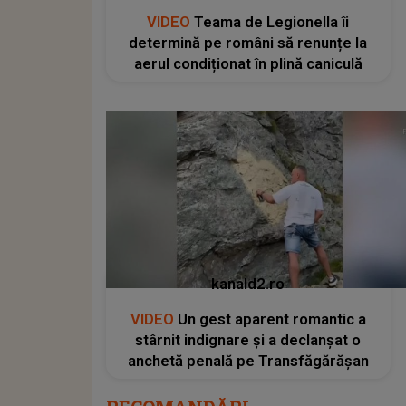
VIDEO
Teama de Legionella îi
determină pe români să renunțe la
aerul condiționat în plină caniculă
kanald2.ro
VIDEO
Un gest aparent romantic a
stârnit indignare și a declanșat o
anchetă penală pe Transfăgărășan