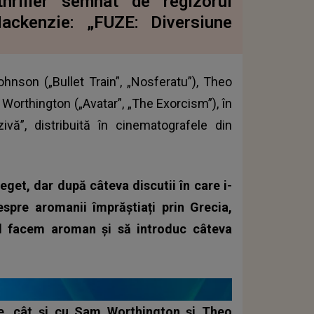
hriller semnat de regizorul
ackenzie: „FUZE: Diversiune
hnson („Bullet Train”, „Nosferatu”), Theo
Worthington („Avatar”, „The Exorcism”), în
ivă”, distribuită în cinematografele din
eget, dar după câteva discutii în care i-
spre aromanii împrăștiați prin Grecia,
-l facem aroman și să introduc câteva
e, cât și cu Sam Worthington și Theo