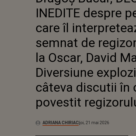
„FUZE: DIVERSIUNE
INEDITE despre pe
CARE I-AM POVESTI
care îl interpreteaz
semnat de regizor
la Oscar, David M
Diversiune exploz
câteva discutii în
povestit regizorulu
Publicat:
Autor:
joi, 21 mai 2026
Actualizat:
ADRIANA CHIRIAC
joi, 21 mai 2026