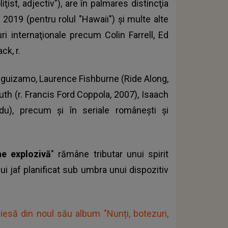
ţist, adjectiv"), are în palmares distincţia
2019 (pentru rolul "Hawaii") şi multe alte
uri internaţionale precum Colin Farrell, Ed
ck, r.
Leguizamo, Laurence Fishburne (Ride Along,
uth (r. Francis Ford Coppola, 2007), Isaach
du), precum şi în seriale româneşti şi
ne explozivă
" rămâne tributar unui spirit
i jaf planificat sub umbra unui dispozitiv
iesă din noul său album "Nunți, botezuri,