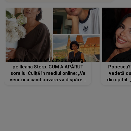
MESAJUL care a făcut-o să plângă
CE SE Î
pe Ileana Sterp. CUM A APĂRUT
Popescu?
sora lui Culiță în mediul online: „Va
vedetă du
veni ziua când povara va dispărea,
din spital:
iar lacrimile...”