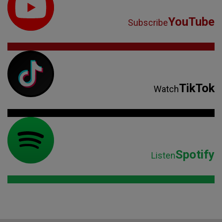
YouTube
Subscribe
TikTok
Watch
Spotify
Listen