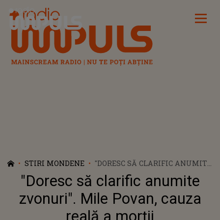
Radio Impuls
STIRI MONDENE
"DORESC SĂ CLARIFIC ANUMITE
ZVONURI". MILE POVAN, CAUZA
"Doresc să clarific anumite
REALĂ A MORȚII
zvonuri". Mile Povan, cauza
reală a morții