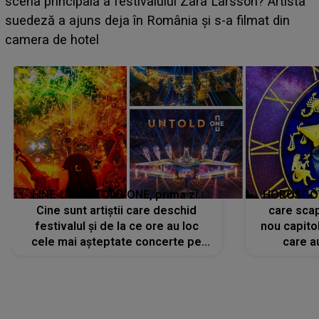
luat prin surprindere pe Emanuel. CINE ESTE
BĂIATUL VIZAT de Alexandra?! Aflându-se în fața
faptului împlinit, A RECUNOSCUT IMEDIAT: "Am
avut..."
LINE-UP UNTOLD ONE, prima zi.
HOROSCOP 
Cine sunt artiștii care deschid
care scap
festivalul și de la ce ore au loc
nou capitol
cele mai așteptate concerte pe
care a
scena principală?
perioadă 