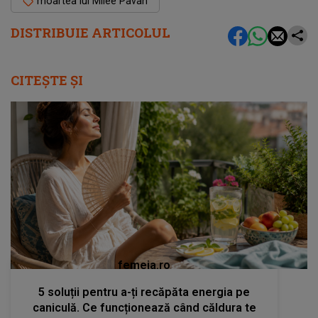
moartea lui Milee Pavan
DISTRIBUIE ARTICOLUL
CITEȘTE ȘI
femeia.ro
5 soluții pentru a-ți recăpăta energia pe
caniculă. Ce funcționează când căldura te