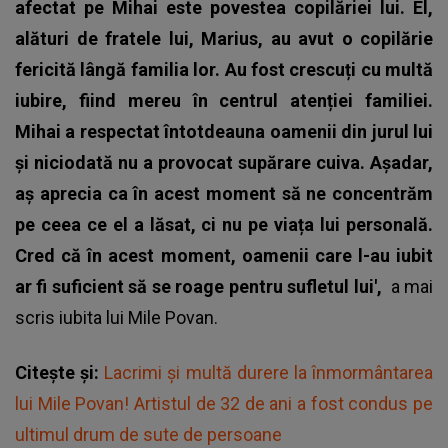
afectat pe Mihai este povestea copilăriei lui. El,
alături de fratele lui, Marius, au avut o copilărie
fericită lângă familia lor. Au fost crescuți cu multă
iubire, fiind mereu în centrul atenției familiei.
Mihai a respectat întotdeauna oamenii din jurul lui
și niciodată nu a provocat supărare cuiva.
Așadar,
aș aprecia ca în acest moment să ne concentrăm
pe ceea ce el a lăsat, ci nu pe viața lui personală.
Cred că în acest moment, oamenii care l-au iubit
ar fi suficient să se roage pentru sufletul lui',
a mai
scris iubita lui Mile Povan.
Citește și:
Lacrimi și multă durere la înmormântarea
lui Mile Povan! Artistul de 32 de ani a fost condus pe
ultimul drum de sute de persoane