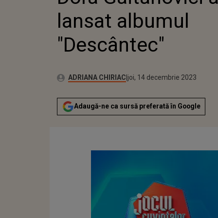
"DES
lansat albumul
"Descântec"
Publicat:
Autor:
miercuri, 14 decembrie 2022
Actualizat:
ADRIANA CHIRIAC
joi, 14 decembrie 2023
Adaugă-ne ca sursă preferată în Google