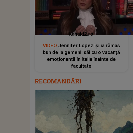
kanald2.ro
VIDEO
Jennifer Lopez își ia rămas
bun de la gemenii săi cu o vacanță
emoționantă în Italia înainte de
facultate
RECOMANDĂRI