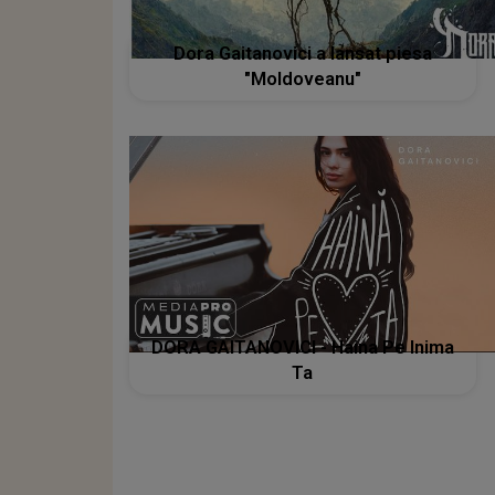
Dora Gaitanovici a lansat piesa
"Moldoveanu"
DORA GAITANOVICI - Haina Pe Inima
Ta