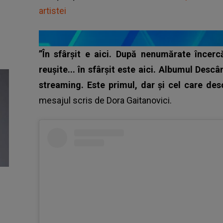
artistei
”În sfârșit e aici. După nenumărate încercăr
reușite... în sfârșit este aici. Albumul Des
streaming. Este primul, dar și cel care de
mesajul scris de
Dora Gaitanovici
.