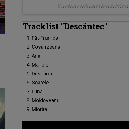
O postare distribuită de Expirat (@expi
Tracklist "Descântec"
Făt-Frumos
Cosânzeana
Ana
Manole
Descântec
Soarele
Luna
Moldoveanu
Miorița