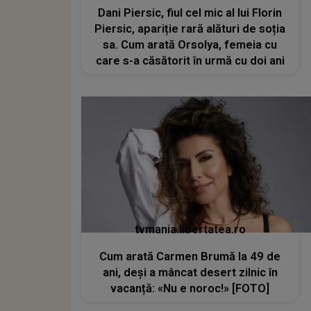
Dani Piersic, fiul cel mic al lui Florin
Piersic, apariție rară alături de soția
sa. Cum arată Orsolya, femeia cu
care s-a căsătorit în urmă cu doi ani
tvmania.libertatea.ro
Cum arată Carmen Brumă la 49 de
ani, deși a mâncat desert zilnic în
vacanță: «Nu e noroc!» [FOTO]