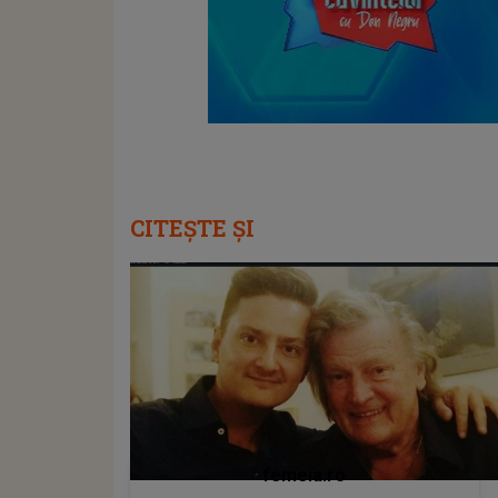
CITEȘTE ȘI
femeia.ro