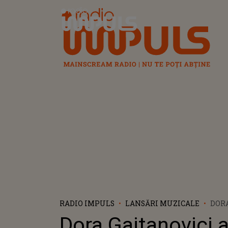
Radio Impuls
RADIO IMPULS
LANSĂRI MUZICALE
DORA
A LA
Dora Gaitanovici 
ALB