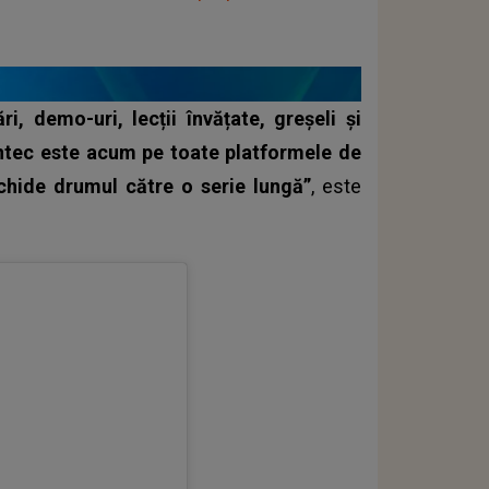
i, demo-uri, lecții învățate, greșeli și
cântec este acum pe toate platformele de
schide drumul către o serie lungă”
, este