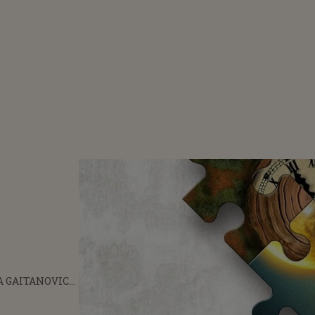
 GAITANOVICI
NSAT
a
UMUL