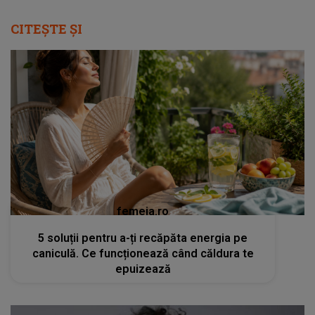
CITEȘTE ȘI
femeia.ro
5 soluții pentru a-ți recăpăta energia pe
caniculă. Ce funcționează când căldura te
epuizează