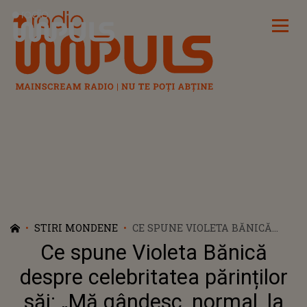
Radio Impuls
STIRI MONDENE
CE SPUNE VIOLETA BĂNICĂ
DESPRE CELEBRITATEA
Ce spune Violeta Bănică
PĂRINȚILOR SĂI: „MĂ GÂNDESC,
NORMAL, LA CUM MĂ VĂD
despre celebritatea părinților
OAMENII”
săi: „Mă gândesc, normal, la