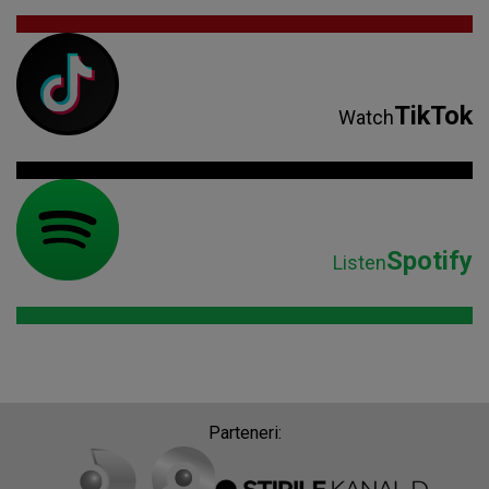
TikTok
Watch
Spotify
Listen
Parteneri: