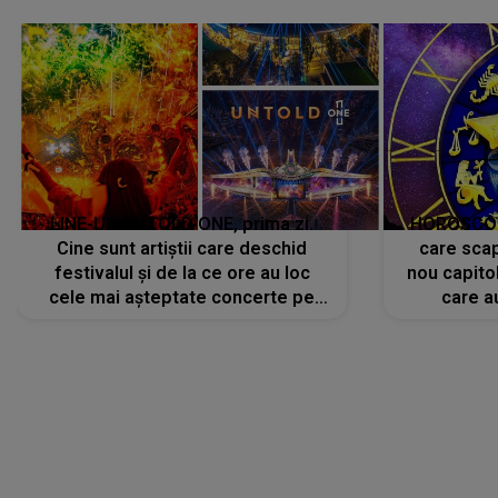
avut..."
LINE-UP UNTOLD ONE, prima zi.
HOROSCOP 
Cine sunt artiștii care deschid
care scap
festivalul și de la ce ore au loc
nou capitol
cele mai așteptate concerte pe
care a
scena principală?
perioadă 