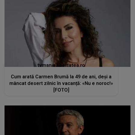
tvmania.libertatea.ro
Cum arată Carmen Brumă la 49 de ani, deși a
mâncat desert zilnic în vacanță: «Nu e noroc!»
[FOTO]