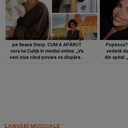
MESAJUL care a făcut-o să plângă
CE SE Î
pe Ileana Sterp. CUM A APĂRUT
Popescu?
sora lui Culiță în mediul online: „Va
vedetă du
veni ziua când povara va dispărea,
din spital:
iar lacrimile...”
LANSĂRI MUZICALE