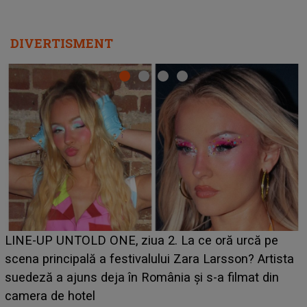
DIVERTISMENT
Ce a dezvăluit noua concurentă din "Casa Iubirii" l-a
luat prin surprindere pe Emanuel. CINE ESTE
BĂIATUL VIZAT de Alexandra?! Aflându-se în fața
faptului împlinit, A RECUNOSCUT IMEDIAT: "Am