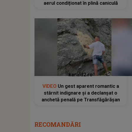
aerul condiționat în plină caniculă
kanald2.ro
VIDEO
Un gest aparent romantic a
stârnit indignare și a declanșat o
anchetă penală pe Transfăgărășan
RECOMANDĂRI