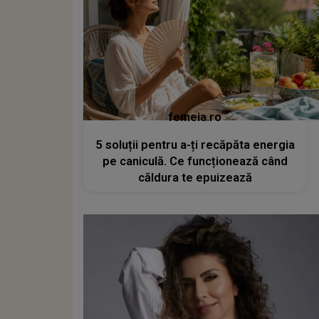
femeia.ro
5 soluții pentru a-ți recăpăta energia
pe caniculă. Ce funcționează când
căldura te epuizează