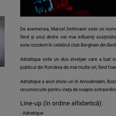
De asemenea, Marcel Dettmann este un nume d
fiind şi unul dintre cei mai influenți susțin
este rezident în celebrul club Berghain din Berli
Adriatique este un duo elveţian care a luat na
publicul din România de mai multe ori, fiind foar
Adriatique a avut show-uri în Amsderdam, Ibiza,
recunoscute pentru viaţa de noapte extraordin
Line-up (în ordine alfabetică):
- Adriatique