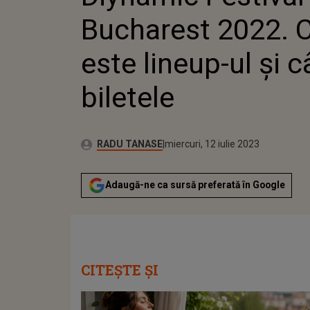
Bucharest 2022. 
este lineup-ul şi 
biletele
Publicat:
Autor:
marți, 12 iulie 2022
Actualizat:
RADU TANASE
miercuri, 12 iulie 2023
Adaugă-ne ca sursă preferată în Google
CITEȘTE ȘI