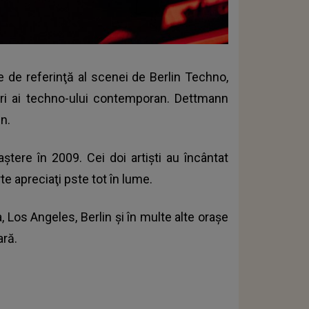
e referinţă al scenei de Berlin Techno,
ători ai techno-ului contemporan. Dettmann
n.
ştere în 2009. Cei doi artişti au încântat
te apreciaţi pste tot în lume.
 Los Angeles, Berlin şi în multe alte oraşe
ară.