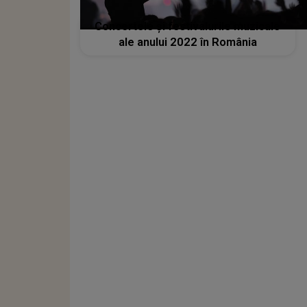
Concertele şi festivalurile muzicale
ale anului 2022 în România