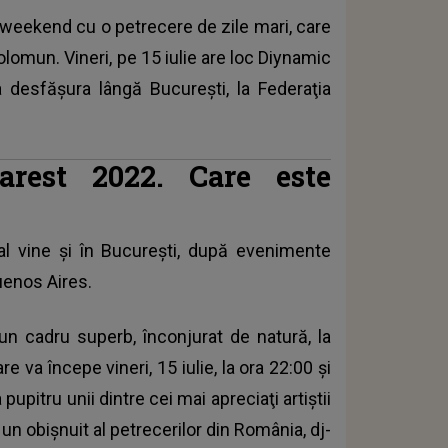
st weekend cu o petrecere de zile mari, care
olomun. Vineri, pe 15 iulie are loc Diynamic
 desfăşura lângă Bucureşti, la Federaţia
arest 2022. Care este
l vine şi în Bucureşti, după evenimente
uenos Aires.
un cadru superb, înconjurat de natură, la
 va începe vineri, 15 iulie, la ora 22:00 şi
pupitru unii dintre cei mai apreciaţi artiştii
n obişnuit al petrecerilor din România, dj-