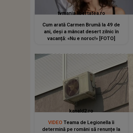
tvmania.libertatea.ro
Cum arată Carmen Brumă la 49 de
ani, deși a mâncat desert zilnic în
vacanță: «Nu e noroc!» [FOTO]
kanald2.ro
VIDEO
Teama de Legionella îi
determină pe români să renunțe la