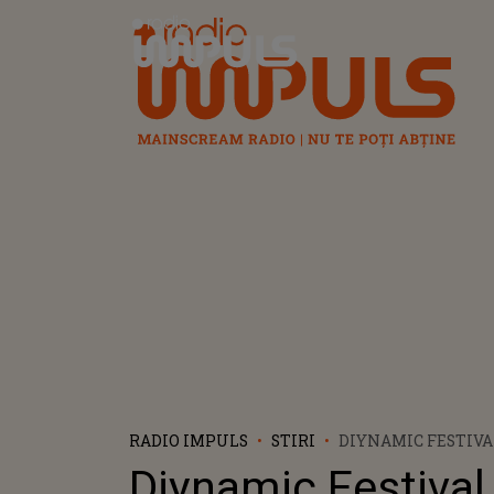
Radio Impuls
RADIO IMPULS
STIRI
DIYNAMIC FESTIVA
CARE ESTE LINEUP-
Diynamic Festival
BILETELE