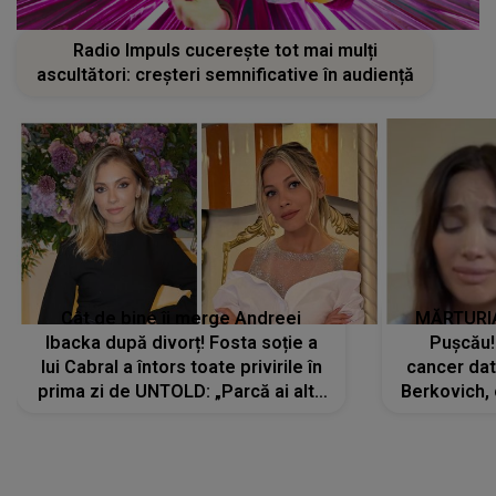
Cât de bine îi merge Andreei
MĂRTURIA
Ibacka după divorț! Fosta soție a
Pușcău!
lui Cabral a întors toate privirile în
cancer dato
prima zi de UNTOLD: „Parcă ai altă
Berkovich, 
strălucire, emani putere,
accident ru
încredere, siguranță...”
Dacă nu 
LANSĂRI MUZICALE