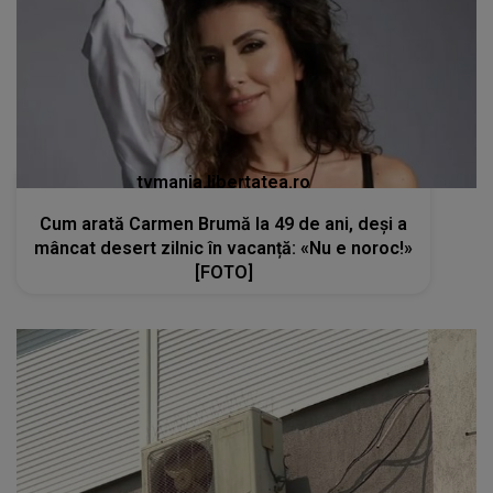
tvmania.libertatea.ro
Cum arată Carmen Brumă la 49 de ani, deși a
mâncat desert zilnic în vacanță: «Nu e noroc!»
[FOTO]