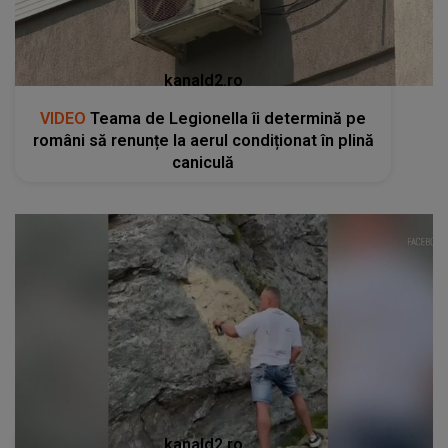
kanald2.ro
VIDEO
Teama de Legionella îi determină pe
români să renunțe la aerul condiționat în plină
caniculă
kanald2.ro