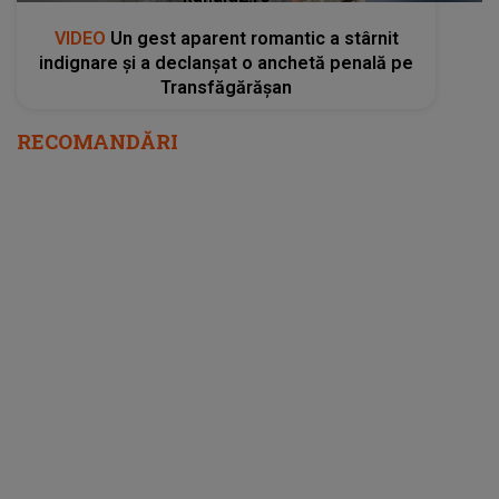
VIDEO
Un gest aparent romantic a stârnit
indignare și a declanșat o anchetă penală pe
Transfăgărășan
RECOMANDĂRI
Au ieșit la iveală amănunte neașteptate
despre despărțirea dintre Viviana Sposub și
George Burcea. De ce s-ar fi separat, de