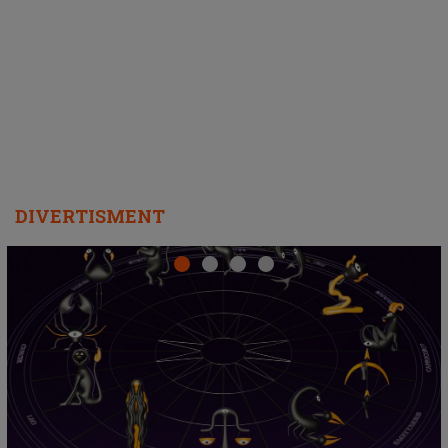
DIVERTISMENT
Emanuel a ținut ACEST DETALIU ASCUNS până
acum! În fața Alexandrei, concurentul din Casa Iubirii
face o MĂRTURISIRE NEAȘTEPTATĂ despre mama
sa: "I-am spus și ei în față, eu nu te iubesc pentru
că..."