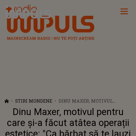
Radio Impuls
STIRI MONDENE
DINU MAXER, MOTIVUL
PENTRU CARE ȘI-A FĂCUT
Dinu Maxer, motivul pentru
ATÂTEA OPERAȚII ESTETICE:
"CA BĂRBAT SĂ TE LAUZI CU
care și-a făcut atâtea operații
ASTA NU E OK"
estetice: "Ca bărbat să te lauzi