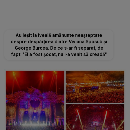
fapt: "El a fost șocat, nu i-a venit să creadă"
Alți patru artiști care au cântat la UNTOLD au
fost amendați de Jandarmerie pentru versuri
„vulgare și rasiste”