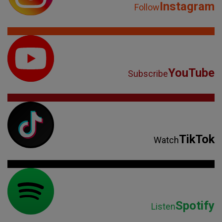
TikTok
Watch
Spotify
Listen
Parteneri: