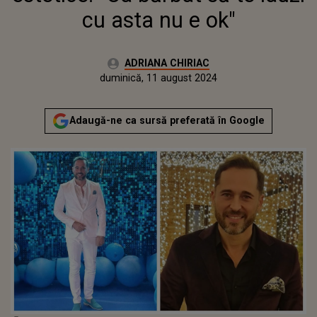
cu asta nu e ok"
Autor:
ADRIANA CHIRIAC
Publicat:
joi, 31 august 2023
Actualizat:
duminică, 11 august 2024
Adaugă-ne ca sursă preferată în Google