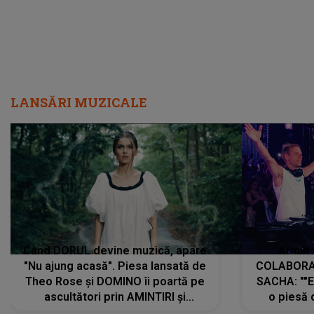
Când DORUL devine muzică, apare
Armin 
"Nu ajung acasă". Piesa lansată de
COLABORAR
Theo Rose și DOMINO îi poartă pe
SACHA: ""E
ascultători prin AMINTIRI și
o piesă 
REGĂSIRI, iar drumul emoțiilor
imediat pre
trece prin sufletul publicului:
cu mine șt
"Pentru toți cei care au plecat
păstrăm do
departe ca să le fie mai bine"