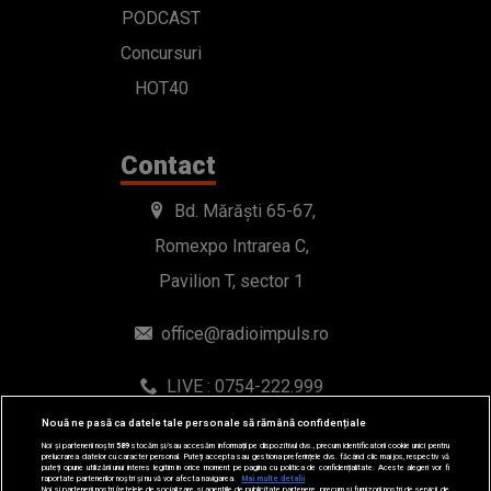
Bd. Mărăști 65-67,
Romexpo Intrarea C,
Pavilion T, sector 1
office@radioimpuls.ro
LIVE : 0754-222.999
WhatsApp: 0754-222.999
© 2019-2026 DOGAN MEDIA INTERNATIONAL SA, Toate
Nouă ne pasă ca datele tale personale să rămână confidențiale
drepturile rezervate.
Noi și partenerii noștri
589
stocăm și/sau accesăm informații pe dispozitivul dvs., precum identificatorii cookie unici pentru
prelucrarea datelor cu caracter personal. Puteți accepta sau gestiona preferințele dvs. făcând clic mai jos, respectiv vă
puteți opune utilizării unui interes legitim în orice moment pe pagina cu politica de confidențialitate. Aceste alegeri vor fi
raportate partenerilor noștri și nu vă vor afecta navigarea.
Mai multe detalii
Noi si partenerii nostri (retelele de socializare si agentiile de publicitate partenere, precum si furnizorii nostri de servicii de