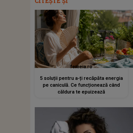
CITEȘTE ȘI
femeia.ro
5 soluții pentru a-ți recăpăta energia
pe caniculă. Ce funcționează când
căldura te epuizează