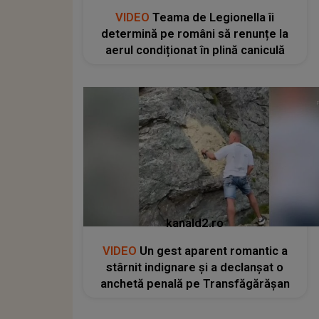
VIDEO
Teama de Legionella îi
determină pe români să renunțe la
aerul condiționat în plină caniculă
kanald2.ro
VIDEO
Un gest aparent romantic a
stârnit indignare și a declanșat o
anchetă penală pe Transfăgărășan