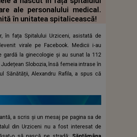
eie a născut în fața spitalului
are ale personalului medical.
ită în unitatea spitalicească!
 în fața Spitalului Urziceni, asistată de
devenit virale pe Facebook. Medicii i-au
e gardă la ginecologie și au sunat la 112
l Județean Slobozia, însă femeia intrase în
trul Sănătății, Alexandru Rafila, a spus că
cantă, a scris și un mesaj pe pagina sa de
alul din Urziceni nu a fost interesat de
 lăsat-o să nască pe stradă:
Săptămâna