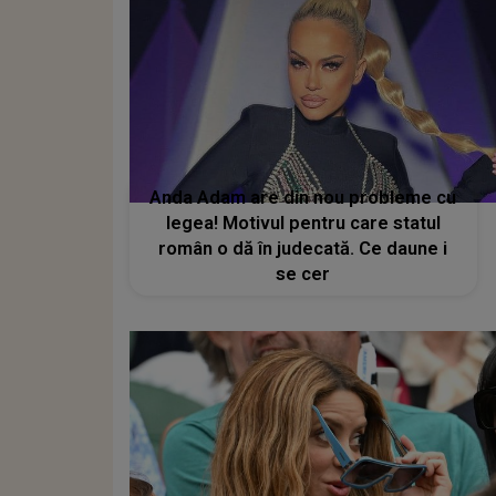
Anda Adam are din nou probleme cu
legea! Motivul pentru care statul
român o dă în judecată. Ce daune i
se cer