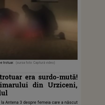
e trotuar.
(sursa foto: Captură video)
trotuar era surdo-mută!
rimarului din Urziceni,
lul
it la Antena 3 despre
femeia care a născut