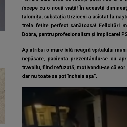
începe cu o nouă viață! În această dimineață
Ialomița, substația Urziceni a asistat la na
treia fetițe perfect sănătoasă! Felicitări 
Dobra, pentru profesionalism și implicare! PS
Aș atribui o mare bilă neagră spitalului muni
nepăsare, pacienta prezentându-se cu apr
travaliu, fiind refuzată, motivandu-se că v
dar nu toate se pot încheia așa”.