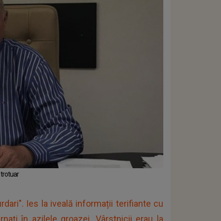
 trotuar
dari". Ies la iveală informații terifiante cu
nați în azilele groazei. Vârstnicii erau la