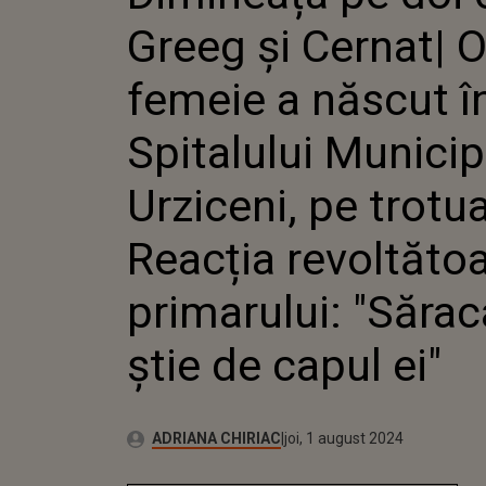
URZICENI, PE TRO
Greeg și Cernat| 
REVOLTĂTOARE A 
"SĂRACA, NU ȘTIE D
femeie a născut î
Spitalului Municip
Urziceni, pe trotua
Reacția revoltătoa
primarului: "Sărac
știe de capul ei"
Publicat:
Autor:
marți, 1 august 2023
Actualizat:
ADRIANA CHIRIAC
joi, 1 august 2024