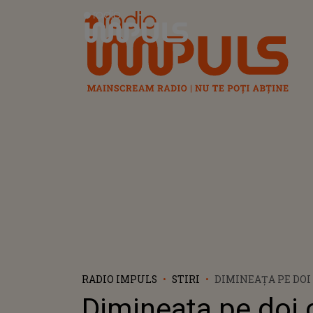
Radio Impuls
RADIO IMPULS
STIRI
DIMINEAȚA PE DOI 
CERNAT| O FEMEIE 
Dimineața pe doi 
FAȚA SPITALULUI