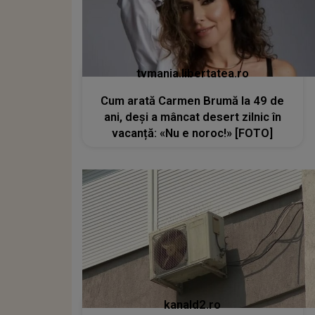
tvmania.libertatea.ro
Cum arată Carmen Brumă la 49 de
ani, deși a mâncat desert zilnic în
vacanță: «Nu e noroc!» [FOTO]
kanald2.ro