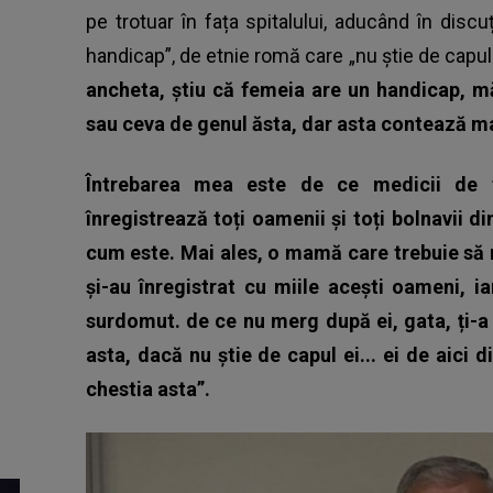
pe trotuar în fața spitalului
, aducând în discu
handicap”, de etnie romă care „nu știe de capul
ancheta, știu că femeia are un handicap, 
sau ceva de genul ăsta, dar asta contează ma
Întrebarea mea este de ce medicii de f
înregistrează toți oamenii și toți bolnavii di
cum este. Mai ales, o mamă care trebuie să n
și-au înregistrat cu miile acești oameni, i
surdomut. de ce nu merg după ei, gata, ți-a 
asta, dacă nu știe de capul ei... ei de aici 
chestia asta”.