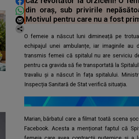
DISTRIBUIE ARTICOLUL
Caz revoltător la Urziceni! O fem
din oraș, sub privirile nepăsăto
Motivul pentru care nu a fost prim
O femeie a născut luni dimineață pe trotuar,
echipajul unei ambulanțe, iar imaginile au 
transmis femeii că spitalul nu are serviciu d
pentru ca gravida să fie transportată la Spitalu
travaliu și a născut în fața spitalului. Minis
Inspecția Sanitară de Stat verifică situația.
Marian, bărbatul care a filmat toată scena șo
Facebook. Acesta a menționat faptul că Spit
femeia care avea contracții puternice și a