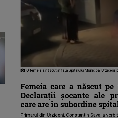
O femeie a născut în fața Spitalului Municipal Urziceni, p
Femeia care a născut pe 
Declarații șocante ale p
care are în subordine spita
Primarul din Urziceni, Constantin Sava, a vorb