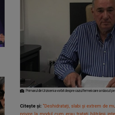
Primarul din Urziceni a vorbit despre cazul femeii care a născut pe
Citește și:
"Deshidratați, slabi și extrem de mur
privire la modul cum erau tratați bătrânii inter