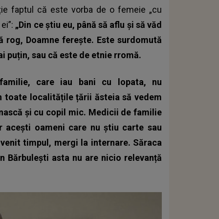
ție faptul că este vorba de o femeie „cu
 ei”:
„Din ce știu eu, până să aflu și să văd
mă rog, Doamne ferește. Este surdomută
i puțin, sau că este de etnie rromă.
amilie, care iau bani cu lopata, nu
n toate localitățile țării ăsteia să vedem
ască și cu copil mic. Medicii de familie
ar acești oameni care nu știu carte sau
venit timpul, mergi la internare.
Săraca
din Bărbulești asta nu are nicio relevanță