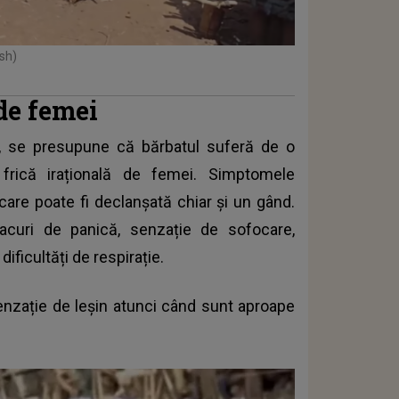
sh)
 de femei
ar, se presupune că bărbatul suferă de o
frică irațională de femei
. Simptomele
 care poate fi declanșată chiar și un gând.
acuri de panică, senzație de sofocare,
dificultăți de respirație.
nzație de leșin atunci când sunt aproape