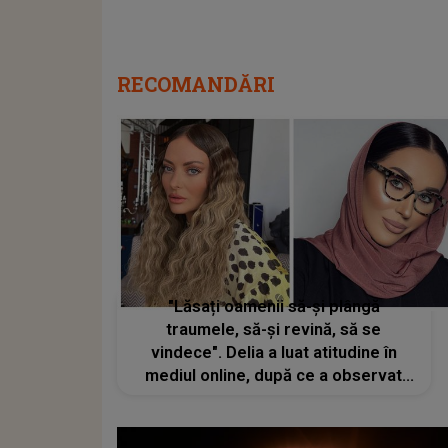
RECOMANDĂRI
"Lăsați oamenii să-și plângă
traumele, să-și revină, să se
vindece". Delia a luat atitudine în
mediul online, după ce a observat
mai multe comentarii răutăcioase la
adresa Danei Roba