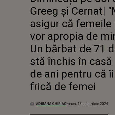
BĂRBAT DE 71 DE A
Greeg și Cernat| 
ÎN CASĂ DE 55 DE 
ÎI ESTE FRICĂ DE F
asigur că femeile
vor apropia de mi
Un bărbat de 71 d
stă închis în casă
de ani pentru că îi
frică de femei
Publicat:
Autor:
miercuri, 18 octombrie 2023
Actualizat:
ADRIANA CHIRIAC
vineri, 18 octombrie 2024