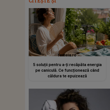
CITEȘTE ȘI
femeia.ro
5 soluții pentru a-ți recăpăta energia
pe caniculă. Ce funcționează când
căldura te epuizează