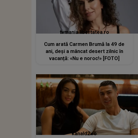
tvmania.libertatea.ro
Cum arată Carmen Brumă la 49 de
ani, deși a mâncat desert zilnic în
vacanță: «Nu e noroc!» [FOTO]
kanald2.ro