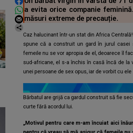
DISTRIBUIE ARTICOLUL
Un bărbat virgin în vârstă de 71 d
a evita orice companie feminină.
măsuri extreme de precauție.
Caz halucinant într-un stat din Africa Centrală!
spune că a construit un gard în jurul casei
femeile nu se vor apropia de el, deoarece îl fac
sud-africane, el s-a închis în casă încă de la
unei persoane de sex opus, iar de vorbit cu ele
Bărbatul are grijă ca gardul construit să fie sec
curte fără acordul lui.
„Motivul pentru care m-am încuiat aici înău
pentru că vreau să mă asigur că femeile nu 