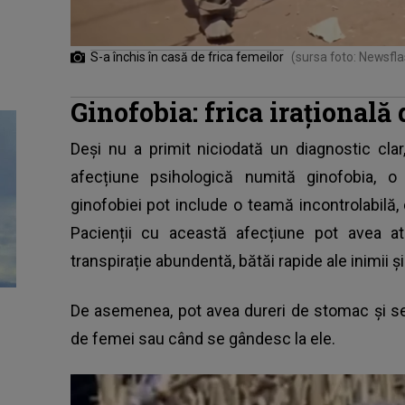
S-a închis în casă de frica femeilor
(sursa foto: Newsfla
Ginofobia: frica irațională
Deși nu a primit niciodată un diagnostic cl
afecțiune psihologică numită ginofobia,
o 
ginofobiei pot include o teamă incontrolabilă,
Pacienții cu această afecțiune pot avea at
transpirație abundentă, bătăi rapide ale inimii și 
De asemenea, pot avea dureri de stomac și se
de femei sau când se gândesc la ele.