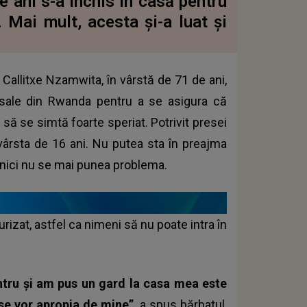
e ani s-a închis în casă pentru
 Mai mult, acesta și-a luat și
 Callitxe Nzamwita, în vârstă de 71 de ani,
 sale din Rwanda pentru a se asigura că
 să se simtă foarte speriat. Potrivit presei
 vârsta de 16 ani. Nu putea sta în preajma
 nici nu se mai punea problema.
urizat, astfel ca nimeni să nu poate intra în
ntru și am pus un gard la casa mea este
se vor apropia de mine”
, a spus bărbatul,