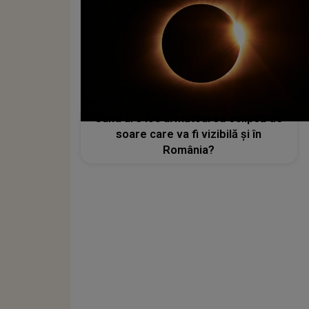
Când are loc următoarea eclipsă de
soare care va fi vizibilă și în
România?