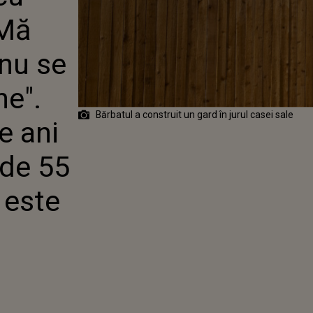
NI STĂ ÎNCHIS
"Mă
ANI PENTRU CĂ
EMEI
 nu se
ne".
Bărbatul a construit un gard în jurul casei sale
e ani
 de 55
 este