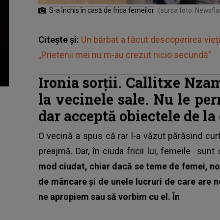
S-a închis în casă de frica femeilor
(sursa foto: Newsfla
Citește și:
Un bărbat a făcut descoperirea vieții
„Prietenii mei nu m-au crezut nicio secundă”
Ironia sorții. Callitxe Nz
la vecinele sale. Nu le per
dar acceptă obiectele de la
O vecină a spus că rar l-a văzut părăsind cur
preajmă. Dar, în ciuda fricii lui,
femeile
sunt c
mod ciudat, chiar dacă se teme de femei, noi
de mâncare și de unele lucruri de care are ne
ne apropiem sau să vorbim cu el. În