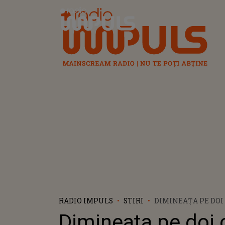
Radio Impuls
RADIO IMPULS
STIRI
DIMINEAȚA PE DOI 
CERNAT| "MĂ ASIG
Dimineața pe doi 
NU SE VOR APROPIA