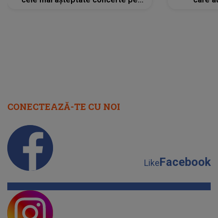
scena principală?
perioadă 
CONECTEAZĂ-TE CU NOI
Facebook
Like