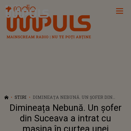
Radio Impuls
STIRI
DIMINEAȚA NEBUNĂ. UN ȘOFER DIN
SUCEAVA A INTRAT CU MAȘINA ÎN CURTEA
Dimineața Nebună. Un șofer
UNEI GOSPODĂRII
din Suceava a intrat cu
mașina în curtea unei