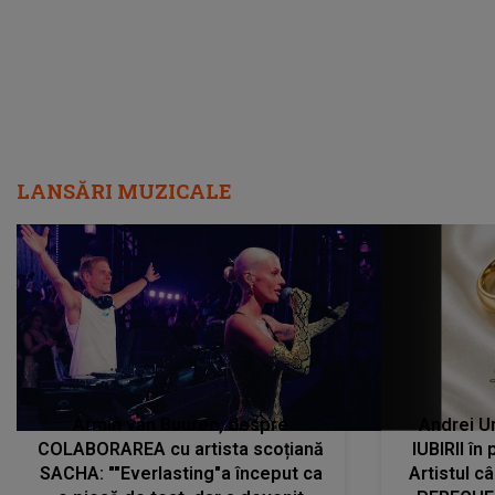
LANSĂRI MUZICALE
Armin van Buuren, despre
Andrei U
COLABORAREA cu artista scoțiană
IUBIRII în
SACHA: ""Everlasting"a început ca
Artistul 