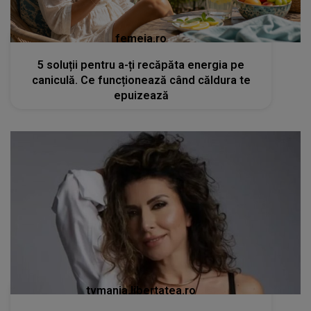
femeia.ro
5 soluții pentru a-ți recăpăta energia pe
caniculă. Ce funcționează când căldura te
epuizează
tvmania.libertatea.ro