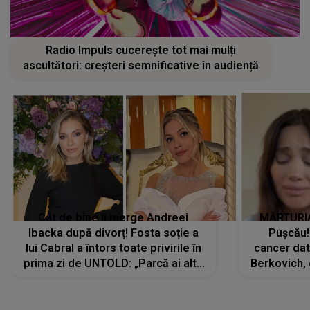
Radio Impuls cucerește tot mai mulți
ascultători: creșteri semnificative în audiență
Cât de bine îi merge Andreei
MĂRTURIA
Ibacka după divorț! Fosta soție a
Pușcău!
lui Cabral a întors toate privirile în
cancer dato
prima zi de UNTOLD: „Parcă ai altă
Berkovich, 
strălucire, emani putere,
accident ru
încredere, siguranță...”
Dacă nu 