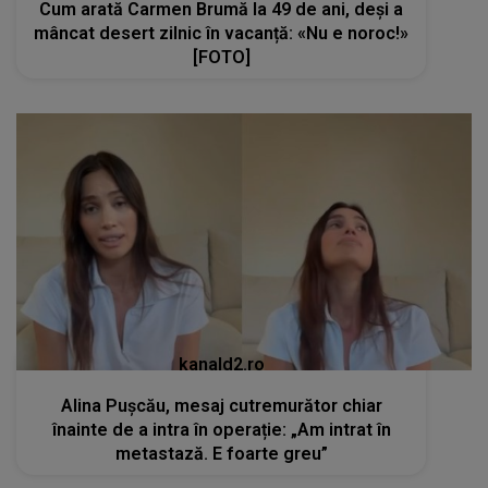
Cum arată Carmen Brumă la 49 de ani, deși a
mâncat desert zilnic în vacanță: «Nu e noroc!»
[FOTO]
kanald2.ro
Alina Pușcău, mesaj cutremurător chiar
înainte de a intra în operație: „Am intrat în
metastază. E foarte greu”