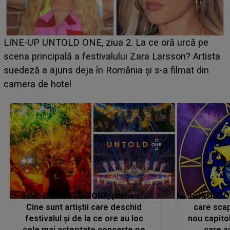
Ce a dezvăluit noua concurentă din "Casa Iubirii" l
e
luat prin surprindere pe Emanuel. CINE ESTE
ista
BĂIATUL VIZAT de Alexandra?! Aflându-se în fața
n
faptului împlinit, A RECUNOSCUT IMEDIAT: "Am
avut..."
LINE-UP UNTOLD ONE, prima zi.
HOROSCOP 
Cine sunt artiștii care deschid
care scap
festivalul și de la ce ore au loc
nou capitol
cele mai așteptate concerte pe
care a