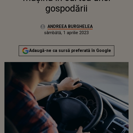
gospodării
Autor:
ANDREEA BURGHELEA
Publicat:
vineri, 1 aprilie 2022
Actualizat:
sâmbătă, 1 aprilie 2023
Adaugă-ne ca sursă preferată în Google