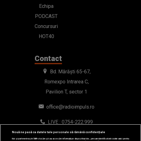
Echipa
PODCAST
Concursuri
HOT40
Contact
Bd. Mărăști 65-67,
Romexpo Intrarea C,
Pavilion T, sector 1
office@radioimpuls.ro
LIVE : 0754-222.999
WhatsApp: 0754-222.999
Nouă ne pasă ca datele tale personale să rămână confidențiale
Noi și partenerii noștri
589
stocăm și/sau accesăm informații pe dispozitivul dvs., precum identificatorii cookie unici pentru