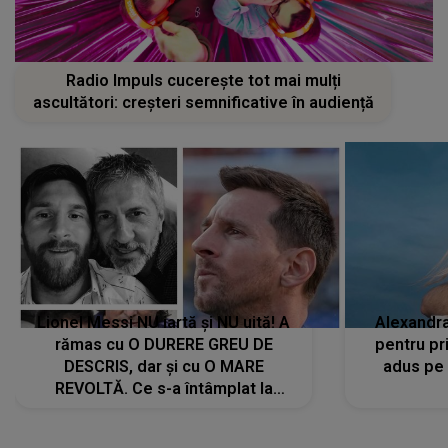
Radio Impuls cucerește tot mai mulți
ascultători: creșteri semnificative în audiență
Lionel Messi NU iartă și NU uită! A
Alexandr
rămas cu O DURERE GREU DE
pentru pr
DESCRIS, dar și cu O MARE
adus pe 
REVOLTĂ. Ce s-a întâmplat la
ÎNMORMÂNTAREA tatălui său l-a
făcut să ia o DECIZIE DRASTICĂ