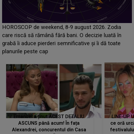
VIDEO
"Nu mă crezi că 
 8-9 august 2026. Zodia
NECREZUT LA CE AU ASIS
ră bani. O decizie luată în
recent LIVE! Ce s-a întâm
semnificative și îi dă toate
vreau! Ascultă-mă că te..
Emanuel a ținut ACEST DETALIU
LINE-UP U
ASCUNS până acum! În fața
ce oră urc
Alexandrei, concurentul din Casa
festivalul