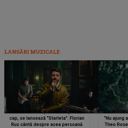
LANSĂRI MUZICALE
Când IUBIREA îți dă lumea peste
Când DORUL
cap, se lansează "Starleta". Florian
"Nu ajung 
Rus cântă despre acea persoană
Theo Rose 