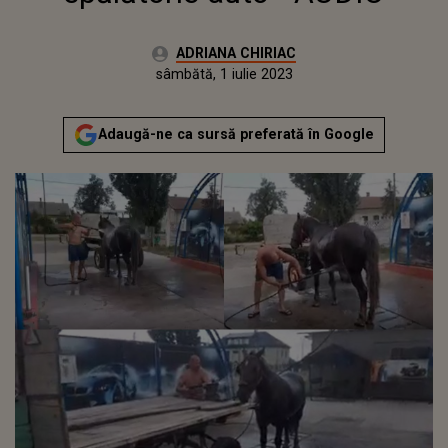
Autor:
ADRIANA CHIRIAC
Publicat:
vineri, 1 iulie 2022
Actualizat:
sâmbătă, 1 iulie 2023
Adaugă-ne ca sursă preferată în Google