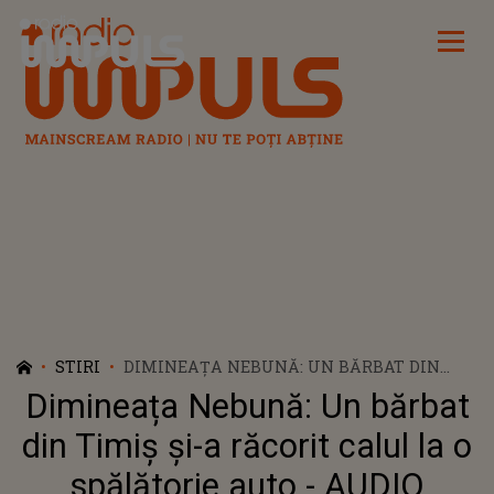
Radio Impuls
STIRI
DIMINEAȚA NEBUNĂ: UN BĂRBAT DIN
TIMIȘ ȘI-A RĂCORIT CALUL LA O
Dimineața Nebună: Un bărbat
SPĂLĂTORIE AUTO - AUDIO
din Timiș și-a răcorit calul la o
spălătorie auto - AUDIO