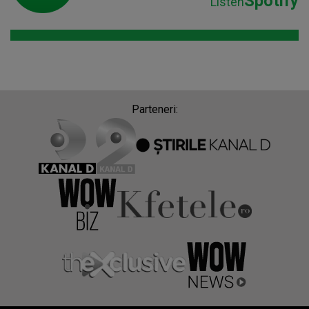
Spotify
Listen
Parteneri: