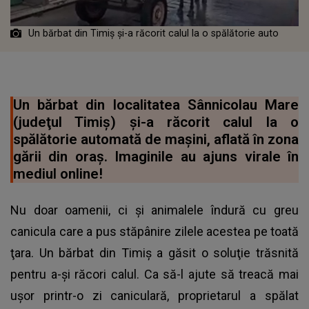
Un bărbat din Timiș și-a răcorit calul la o spălătorie auto
Un bărbat din localitatea Sânnicolau Mare
(judeţul Timiş) şi-a răcorit calul la o
spălătorie automată de mașini, aflată în zona
gării din oraș. Imaginile au ajuns virale în
mediul online!
Nu doar oamenii, ci şi animalele îndură cu greu
canicula care a pus stăpânire zilele acestea pe toată
ţara. Un bărbat din Timiș a găsit o soluţie trăsnită
pentru a-şi răcori calul. Ca să-l ajute să treacă mai
ușor printr-o zi caniculară, proprietarul a spălat