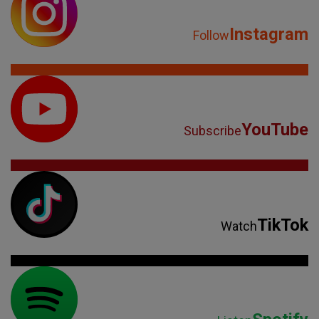
Instagram
Follow
YouTube
Subscribe
TikTok
Watch