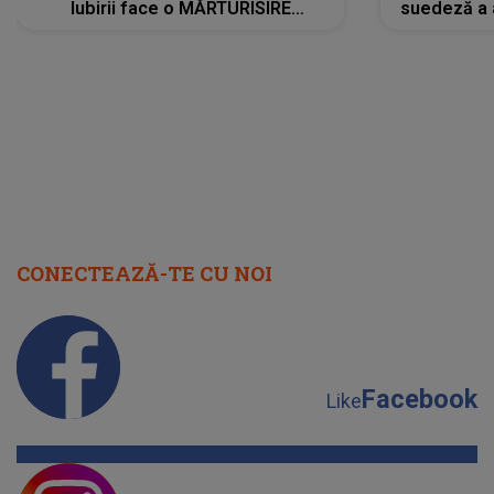
Iubirii face o MĂRTURISIRE
suedeză a a
NEAȘTEPTATĂ despre mama sa:
s-a film
"I-am spus și ei în față, eu nu te
iubesc pentru că..."
CONECTEAZĂ-TE CU NOI
Facebook
Like