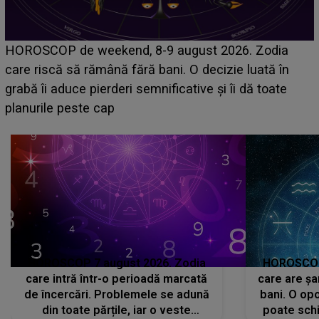
Emanuel a ținut ACEST DETALIU ASCUNS până
acum! În fața Alexandrei, concurentul din Casa Iubirii
face o MĂRTURISIRE NEAȘTEPTATĂ despre mama
sa: "I-am spus și ei în față, eu nu te iubesc pentru
că..."
HOROSCOP 7 august 2026. Zodia
HOROSCOP 
care intră într-o perioadă marcată
care are șa
de încercări. Problemele se adună
bani. O opo
din toate părțile, iar o veste
poate schi