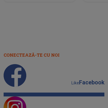
neașteptată îi dă planurile peste
la
cap
CONECTEAZĂ-TE CU NOI
Facebook
Like