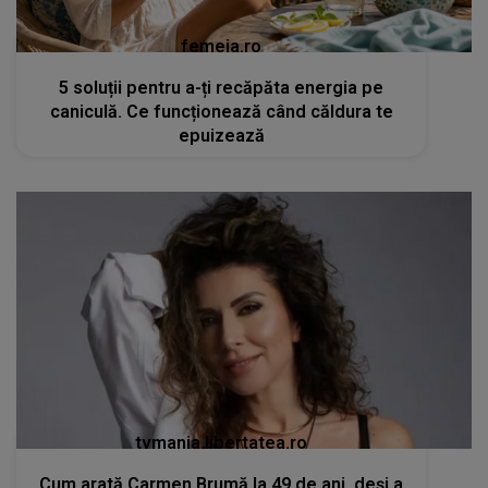
femeia.ro
5 soluții pentru a-ți recăpăta energia pe
caniculă. Ce funcționează când căldura te
epuizează
tvmania.libertatea.ro
Cum arată Carmen Brumă la 49 de ani, deși a