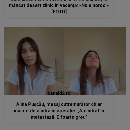
mâncat desert zilnic în vacanță: «Nu e noroc!»
[FOTO]
kanald2.ro
Alina Pușcău, mesaj cutremurător chiar
înainte de a intra în operație: „Am intrat în
metastază. E foarte greu”