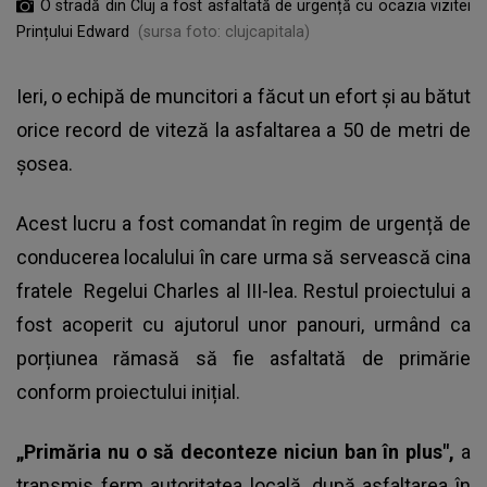
O stradă din Cluj a fost asfaltată de urgență cu ocazia vizitei
Prințului Edward
(sursa foto: clujcapitala)
Ieri, o echipă de muncitori a făcut un efort și au bătut
orice record de viteză la asfaltarea a 50 de metri de
șosea.
Acest lucru a fost comandat în regim de urgență de
conducerea localului în care urma să servească cina
fratele
Regelui Charles al III-lea
. Restul proiectului a
fost acoperit cu ajutorul unor panouri, urmând ca
porțiunea rămasă să fie asfaltată de primărie
conform proiectului inițial.
„Primăria nu o să deconteze niciun ban în plus",
a
transmis ferm autoritatea locală, după asfaltarea în