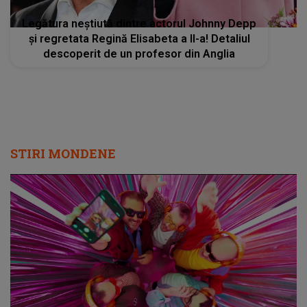
Legătura neștiută dintre actorul Johnny Depp
și regretata Regină Elisabeta a II-a! Detaliul
descoperit de un profesor din Anglia
STIRI MONDENE