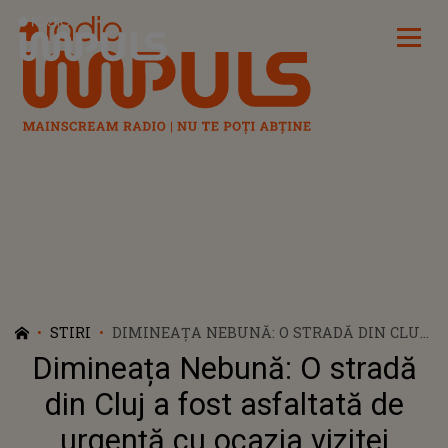
Radio Impuls
STIRI
DIMINEAȚA NEBUNĂ: O STRADĂ DIN CLUJ
A FOST ASFALTATĂ DE URGENȚĂ CU
Dimineața Nebună: O stradă
OCAZIA VIZITEI PRINȚULUI EDWARD,
FRATELE REGELUI CHARLES AL III-LEA
din Cluj a fost asfaltată de
urgență cu ocazia vizitei