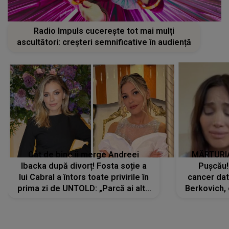
Radio Impuls cucerește tot mai mulți
ascultători: creșteri semnificative în audiență
Cât de bine îi merge Andreei
MĂRTURIA
Ibacka după divorț! Fosta soție a
Pușcău!
lui Cabral a întors toate privirile în
cancer dato
prima zi de UNTOLD: „Parcă ai altă
Berkovich, 
strălucire, emani putere,
accident ru
încredere, siguranță...”
Dacă nu 