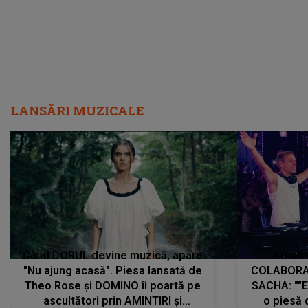
LANSĂRI MUZICALE
Când DORUL devine muzică, apare
Armin 
"Nu ajung acasă". Piesa lansată de
COLABORAR
Theo Rose și DOMINO îi poartă pe
SACHA: ""E
ascultători prin AMINTIRI și
o piesă 