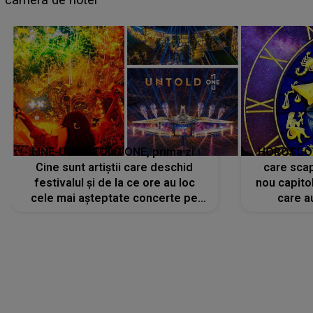
avut..."
LINE-UP UNTOLD ONE, prima zi.
HOROSCOP 
Cine sunt artiștii care deschid
care scap
festivalul și de la ce ore au loc
nou capitol
cele mai așteptate concerte pe
care a
scena principală?
perioadă 