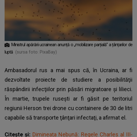
Ministrul apărării ucrainean anunță o „mobilizare parțială” a țânțarilor de
luptă
(sursa foto: PixaBay)
Ambasadorul rus a mai spus că, în
Ucraina
, ar fi
dezvoltate proiecte de studiere a posibilităţii
răspândirii infecţiilor prin păsări migratoare şi lilieci.
În martie, trupele ruseşti ar fi găsit pe teritoriul
regiunii Herson trei drone cu containere de 30 de litri
capabile să transporte ţânţari infectaţi, a afirmat el.
Citește și:
Dimineața Nebună: Regele Charles al III-