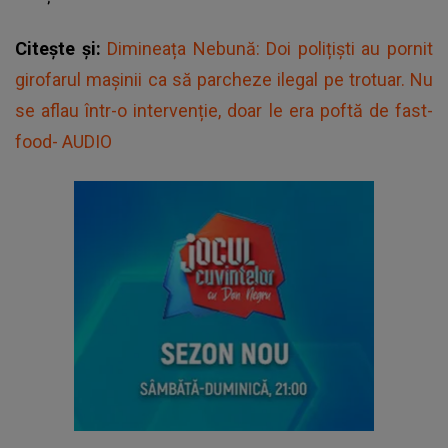
Citește și:
Dimineața Nebună: Doi polițiști au pornit
girofarul mașinii ca să parcheze ilegal pe trotuar. Nu
se aflau într-o intervenție, doar le era poftă de fast-
food- AUDIO