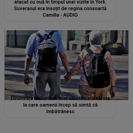
atacat cu ouă în timpul unei vizite în York.
Suveranul era însoțit de regina consoartă
Camilla - AUDIO
Dimineața Nebună: A fost identificată vârsta
la care oamenii încep să simtă că
îmbătrânesc