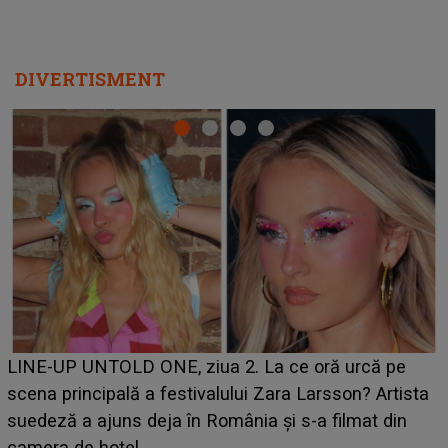
DIVERTISMENT
Ce a dezvăluit noua concurentă din "Casa Iubirii" l-a
luat prin surprindere pe Emanuel. CINE ESTE
BĂIATUL VIZAT de Alexandra?! Aflându-se în fața
faptului împlinit, A RECUNOSCUT IMEDIAT: "Am