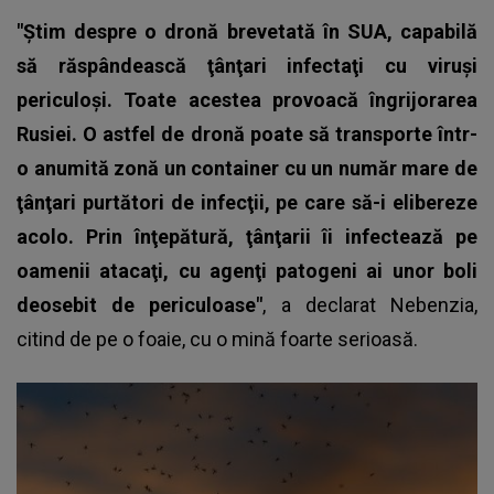
"Ştim despre o dronă brevetată în SUA, capabilă
să răspândească ţânţari infectaţi cu viruşi
periculoşi. Toate acestea provoacă îngrijorarea
Rusiei. O astfel de dronă poate să transporte într-
o anumită zonă un container cu un număr mare de
ţânţari purtători de infecţii, pe care să-i elibereze
acolo. Prin înţepătură, ţânţarii îi infectează pe
oamenii atacaţi, cu agenţi patogeni ai unor boli
deosebit de periculoase"
, a declarat Nebenzia,
citind de pe o foaie, cu o mină foarte serioasă.