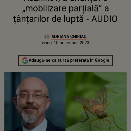
„mobilizare parțială” a
țânțarilor de luptă - AUDIO
Autor:
ADRIANA CHIRIAC
Publicat:
joi, 10 noiembrie 2022
Actualizat:
vineri, 10 noiembrie 2023
Adaugă-ne ca sursă preferată în Google