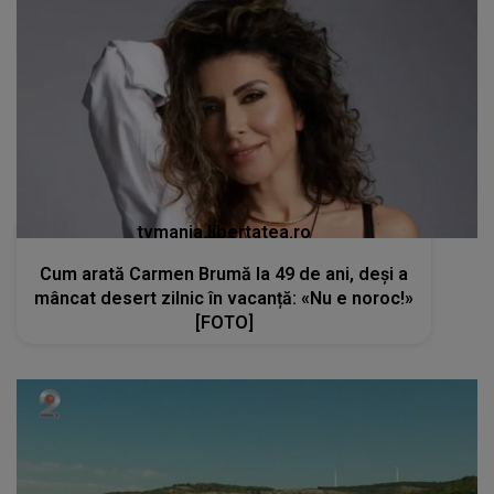
tvmania.libertatea.ro
Cum arată Carmen Brumă la 49 de ani, deși a
mâncat desert zilnic în vacanță: «Nu e noroc!»
[FOTO]