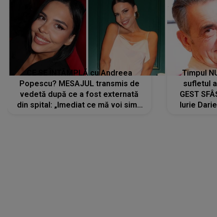
CE SE ÎNTÂMPLĂ cu Andreea
Timpul N
Popescu? MESAJUL transmis de
sufletul 
vedetă după ce a fost externată
GEST SFÂȘ
din spital: „Imediat ce mă voi simți
Iurie Dari
mai bine...”
măsură ce