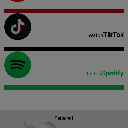
TikTok
Watch
Spotify
Listen
Parteneri: