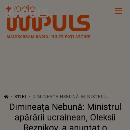
Radio Impuls
STIRI
DIMINEAȚA NEBUNĂ: MINISTRUL
APĂRĂRII UCRAINEAN, OLEKSII REZNIKOV,
Dimineața Nebună: Ministrul
A ANUNȚAT O „MOBILIZARE PARȚIALĂ” A
ȚÂNȚARILOR DE LUPTĂ - AUDIO
apărării ucrainean, Oleksii
Reznikov, a anunțat o