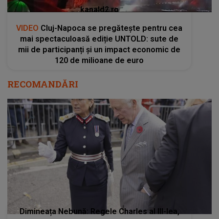
kanald2.ro
VIDEO
Cluj-Napoca se pregătește pentru cea
mai spectaculoasă ediție UNTOLD: sute de
mii de participanți și un impact economic de
120 de milioane de euro
RECOMANDĂRI
Dimineața Nebună: Regele Charles al III-lea,