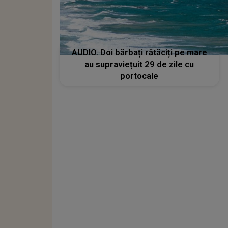
AUDIO. Doi bărbați rătăciți pe mare
au supraviețuit 29 de zile cu
portocale