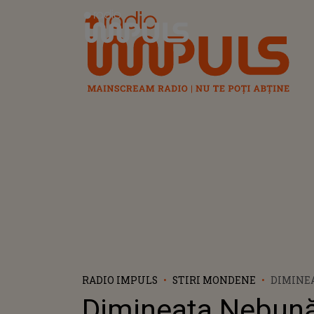
Radio Impuls
RADIO IMPULS
STIRI MONDENE
DIMINEA
LOVATO
Dimineața Nebună
TERMEN