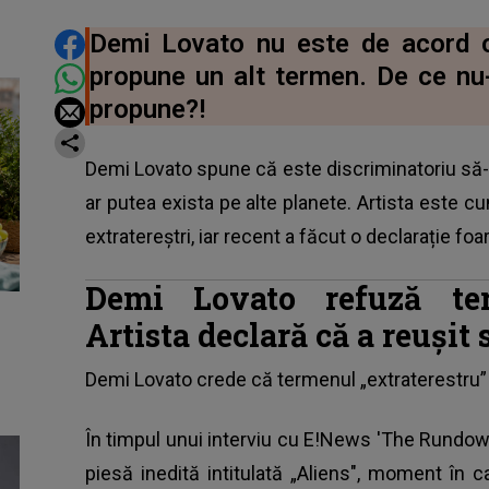
DISTRIBUIE ARTICOLUL
Demi Lovato nu este de acord c
propune un alt termen. De ce nu-
propune?!
Demi Lovato spune că este discriminatoriu să-i
ar putea exista pe alte planete. Artista este 
extratereștri, iar recent a făcut o declarație foa
Demi Lovato refuză term
Artista declară că a reușit 
Demi Lovato
crede că termenul „extraterestru” e
În timpul unui interviu cu E!News 'The Rundow
piesă inedită intitulată „Aliens", moment în 