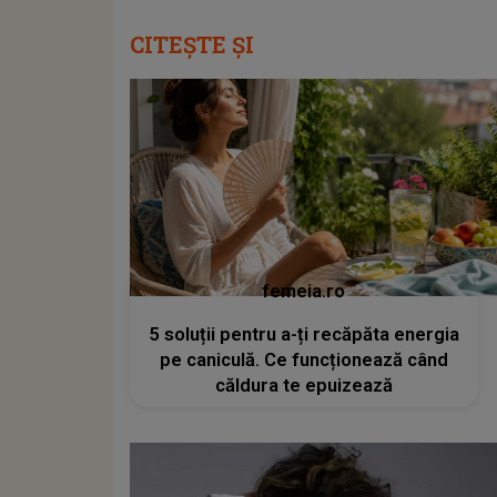
CITEȘTE ȘI
femeia.ro
5 soluții pentru a-ți recăpăta energia
pe caniculă. Ce funcționează când
căldura te epuizează