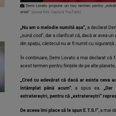
Demi Lovato propune un nou termen pentru „extrater
orice”
(sursa foto: Captură YouTube)
„Nu am o melodie numită așa”,
a declarat Dem
„sună cool”, dar a clarificat că, dacă ar avea un
din spațiu, cântecul nu ar fi numit cu siguranță „
În continuare, Demi Lovato a mai declarat că fa
acest termen pentru ființele de pe alte planete,
„Cred cu adevărat că dacă ar exista ceva aco
întâmplat până acum”
, a spus ea.
„Dar
extratereștri, pentru că „extratereștri” repr
De aceea îmi place să le spun E.T.S.!”
, a mai d