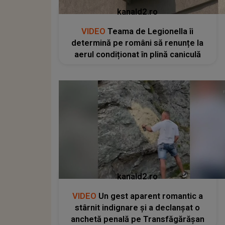
kanald2.ro
VIDEO
Teama de Legionella îi
determină pe români să renunțe la
aerul condiționat în plină caniculă
kanald2.ro
VIDEO
Un gest aparent romantic a
stârnit indignare și a declanșat o
anchetă penală pe Transfăgărășan