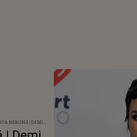
ȚA NEBUNĂ | DEMI
 PROPUNE UN NOU
 | Demi
 PENTRU