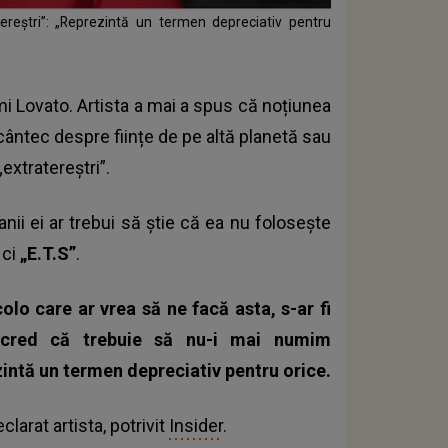
eștri”: „Reprezintă un termen depreciativ pentru
i Lovato. Artista a mai a spus că noțiunea
 cântec despre ființe de pe altă planetă sau
extratereștri”.
nii ei ar trebui să știe că ea nu folosește
 ci
„E.T.S”
.
lo care ar vrea să ne facă asta, s-ar fi
 cred că trebuie să nu-i mai numim
ezintă un termen depreciativ pentru orice.
eclarat artista, potrivit
Insider
.