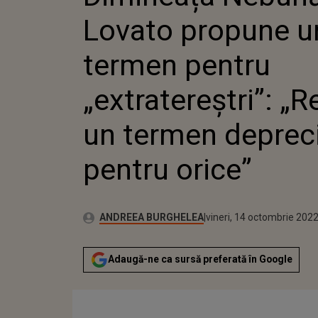
„EXTRAT
Lovato propune u
UN TER
PENTRU 
termen pentru
„extratereștri”: „
un termen depreci
pentru orice”
Publicat:
Autor:
joi, 14 octombrie 2021
Actualizat:
ANDREEA BURGHELEA
vineri, 14 octombrie 202
Adaugă-ne ca sursă preferată în Google