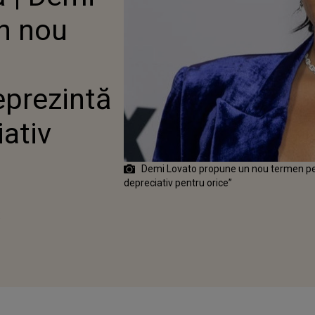
EREȘTRI”: „REPREZINTĂ
n nou
MEN DEPRECIATIV
ORICE”
Reprezintă
ativ
Demi Lovato propune un nou termen pen
depreciativ pentru orice”
2