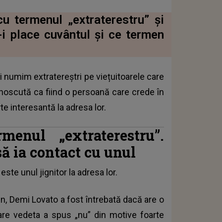
u termenul „extraterestru” și
i place cuvântul și ce termen
 numim extratereștri pe viețuitoarele care
cunoscută ca fiind o persoană care crede în
rte interesantă la adresa lor.
enul „extraterestru”.
să ia contact cu unul
ste unul jignitor la adresa lor.
n, Demi Lovato a fost întrebată dacă are o
care vedeta a spus „nu” din motive foarte