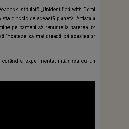
acock intitulată „Unidentified with Demi
xista dincolo de această planetă. Artista a
rmine pe oameni să renunțe la părerea lor
i să înceteze să mai creadă că acestea ar
 curând a experimentat întâlnirea cu un