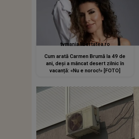
tvmania.libertatea.ro
Cum arată Carmen Brumă la 49 de
ani, deși a mâncat desert zilnic în
vacanță: «Nu e noroc!» [FOTO]