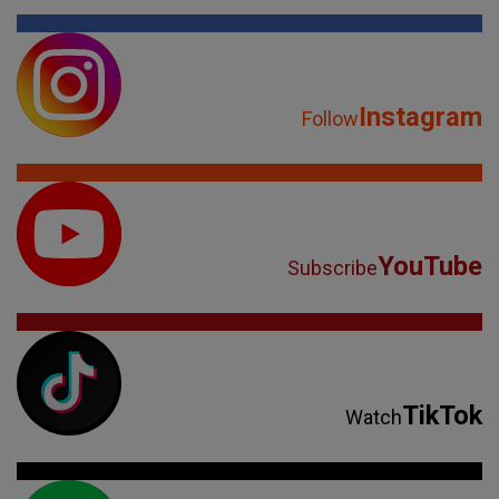
Instagram
Follow
YouTube
Subscribe
TikTok
Watch