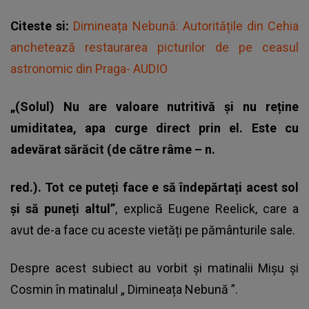
Citeste si:
Dimineața Nebună: Autoritățile din Cehia
anchetează restaurarea picturilor de pe ceasul
astronomic din Praga- AUDIO
„(Solul) Nu are valoare nutritivă și nu reține
umiditatea, apa curge direct prin el. Este cu
adevărat sărăcit (de către râme – n.
red.). Tot ce puteți face e să îndepărtați acest sol
și să puneți altul”
, explică Eugene Reelick, care a
avut de-a face cu aceste vietăți pe pământurile sale.
Despre acest subiect au vorbit și matinalii Mișu și
Cosmin în matinalul „
Dimineața Nebună
”.