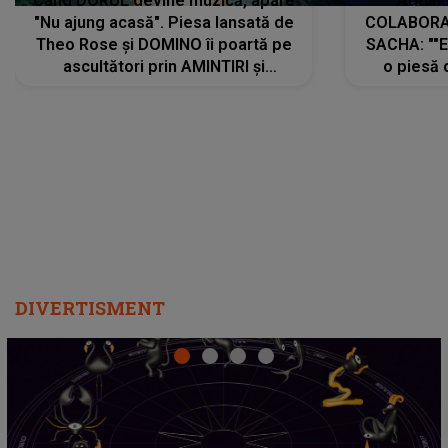
Când DORUL devine muzică, apare
Armin 
"Nu ajung acasă". Piesa lansată de
COLABORAR
Theo Rose și DOMINO îi poartă pe
SACHA: ""E
ascultători prin AMINTIRI și
o piesă 
REGĂSIRI, iar drumul emoțiilor
imediat pre
trece prin sufletul publicului:
cu mine șt
"Pentru toți cei care au plecat
păstrăm do
departe ca să le fie mai bine"
DIVERTISMENT