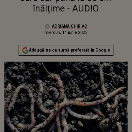
înălțime - AUDIO
Autor:
ADRIANA CHIRIAC
Publicat:
marți, 14 iunie 2022
Actualizat:
miercuri, 14 iunie 2023
Adaugă-ne ca sursă preferată în Google