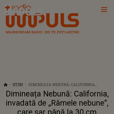
Radio Impuls
STIRI
DIMINEAȚA NEBUNĂ: CALIFORNIA,
INVADATĂ DE „RÂMELE NEBUNE”, CARE
Dimineața Nebună: California,
SAR PÂNĂ LA 30 CM ÎNĂLȚIME - AUDIO
invadată de „Râmele nebune”,
care sar până la 30 cm