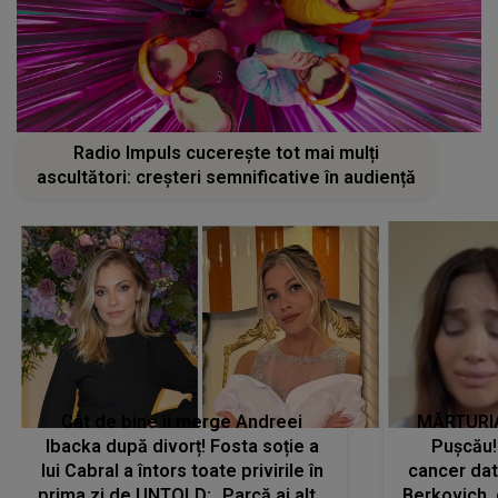
Radio Impuls cucerește tot mai mulți
ascultători: creșteri semnificative în audiență
Cât de bine îi merge Andreei
MĂRTURIA
Ibacka după divorț! Fosta soție a
Pușcău!
lui Cabral a întors toate privirile în
cancer dato
prima zi de UNTOLD: „Parcă ai altă
Berkovich, 