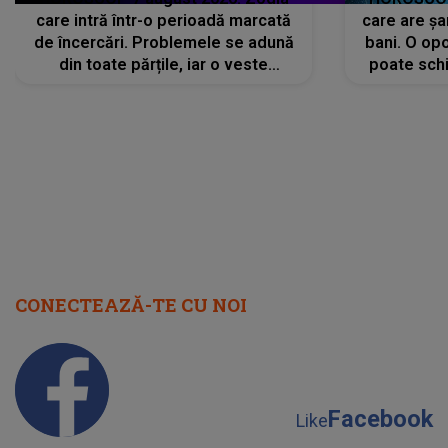
care intră într-o perioadă marcată
care are șa
de încercări. Problemele se adună
bani. O opo
din toate părțile, iar o veste
poate schi
neașteptată îi dă planurile peste
la
cap
CONECTEAZĂ-TE CU NOI
Facebook
Like