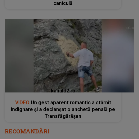
caniculă
kanald2.ro
VIDEO
Un gest aparent romantic a stârnit
indignare și a declanșat o anchetă penală pe
Transfăgărășan
RECOMANDĂRI