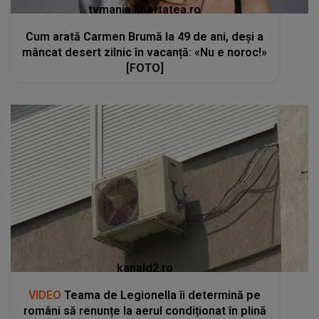
tvmania.libertatea.ro
Cum arată Carmen Brumă la 49 de ani, deși a
mâncat desert zilnic în vacanță: «Nu e noroc!»
[FOTO]
kanald2.ro
VIDEO
Teama de Legionella îi determină pe
români să renunțe la aerul condiționat în plină