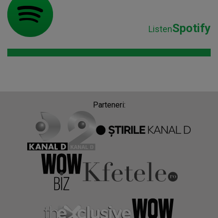
Spotify
Listen
Parteneri: