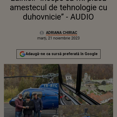
amestecul de tehnologie cu
duhovnicie” - AUDIO
Autor:
ADRIANA CHIRIAC
Publicat:
luni, 21 noiembrie 2022
Actualizat:
marți, 21 noiembrie 2023
Adaugă-ne ca sursă preferată în Google