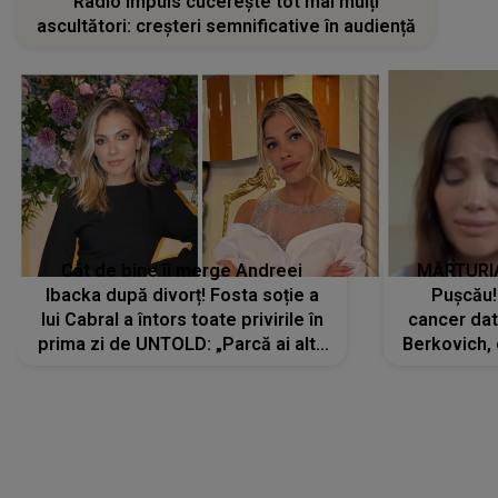
Radio Impuls cucerește tot mai mulți
ascultători: creșteri semnificative în audiență
Cât de bine îi merge Andreei
MĂRTURIA
Ibacka după divorț! Fosta soție a
Pușcău!
lui Cabral a întors toate privirile în
cancer dato
prima zi de UNTOLD: „Parcă ai altă
Berkovich, 
strălucire, emani putere,
accident ru
încredere, siguranță...”
Dacă nu 