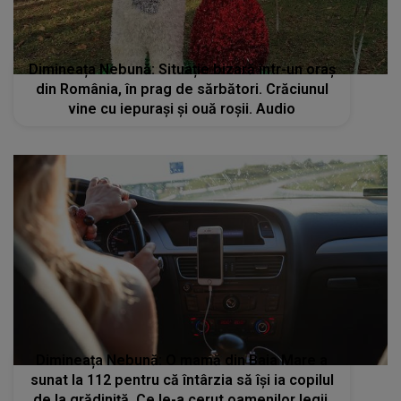
Dimineața Nebună: Situație bizară într-un oraș
din România, în prag de sărbători. Crăciunul
vine cu iepurași și ouă roșii. Audio
Dimineața Nebună: O mamă din Baia Mare a
sunat la 112 pentru că întârzia să își ia copilul
de la grădiniță. Ce le-a cerut oamenilor legii.