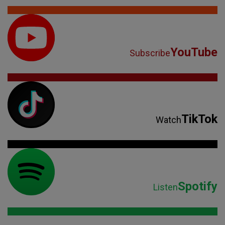
YouTube
Subscribe
TikTok
Watch
Spotify
Listen