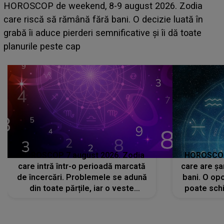
Emanuel a ținut ACEST DETALIU ASCUNS până
acum! În fața Alexandrei, concurentul din Casa Iubirii
face o MĂRTURISIRE NEAȘTEPTATĂ despre mama
sa: "I-am spus și ei în față, eu nu te iubesc pentru
că..."
HOROSCOP 7 august 2026. Zodia
HOROSCOP 
care intră într-o perioadă marcată
care are șa
de încercări. Problemele se adună
bani. O opo
din toate părțile, iar o veste
poate schi
neașteptată îi dă planurile peste
la
cap