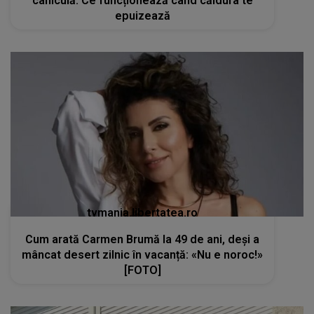
caniculă. Ce funcționează când căldura te
epuizează
tvmania.libertatea.ro
Cum arată Carmen Brumă la 49 de ani, deși a
mâncat desert zilnic în vacanță: «Nu e noroc!»
[FOTO]