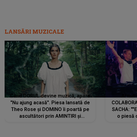
LANSĂRI MUZICALE
Când DORUL devine muzică, apare
Armin 
"Nu ajung acasă". Piesa lansată de
COLABORAR
Theo Rose și DOMINO îi poartă pe
SACHA: ""E
ascultători prin AMINTIRI și
o piesă 
REGĂSIRI, iar drumul emoțiilor
imediat pre
trece prin sufletul publicului:
cu mine șt
"Pentru toți cei care au plecat
păstrăm do