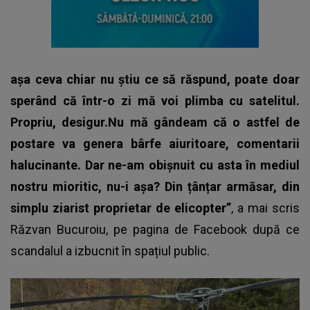
așa ceva chiar nu știu ce să răspund, poate doar
sperând că într-o zi mă voi plimba cu satelitul.
Propriu, desigur.Nu mă gândeam că o astfel de
postare va genera bârfe aiuritoare, comentarii
halucinante. Dar ne-am obișnuit cu asta în mediul
nostru mioritic, nu-i așa? Din țânțar armăsar, din
simplu ziarist proprietar de elicopter”
, a mai scris
Răzvan Bucuroiu, pe pagina de Facebook după ce
scandalul a izbucnit în spațiul public.