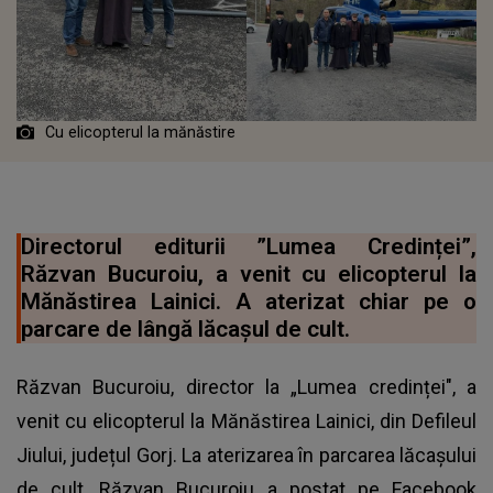
Cu elicopterul la mănăstire
Directorul editurii ”Lumea Credinței”,
Răzvan Bucuroiu, a venit cu elicopterul la
Mănăstirea Lainici. A aterizat chiar pe o
parcare de lângă lăcașul de cult.
Răzvan Bucuroiu, director la „Lumea credinței", a
venit cu elicopterul la Mănăstirea Lainici, din Defileul
Jiului, județul Gorj. La aterizarea în parcarea lăcașului
de cult, Răzvan Bucuroiu a postat pe Facebook