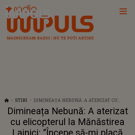
Radio Impuls
STIRI
DIMINEAȚA NEBUNĂ: A ATERIZAT CU
ELICOPTERUL LA MĂNĂSTIREA LAINICI:
Dimineața Nebună: A aterizat
”ÎNCEPE SĂ-MI PLACĂ AMESTECUL DE
TEHNOLOGIE CU DUHOVNICIE” - AUDIO
cu elicopterul la Mănăstirea
Lainici: ”Începe să-mi placă