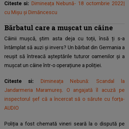
Citeste si:
Dimineața Nebună- 18 octombrie 2022|
cu Mișu și Dimăncescu
Bărbatul care a mușcat un câine
Câinii mușcă, știm asta deja cu toții, însă ți s-a
întâmplat să auzi și invers? Un bărbat din Germania a
reușit să întreacă așteptările tuturor oamenilor și a
mușcat un câine într-o operațiune a poliției.
Citeste si:
Dimineața Nebună: Scandal la
Jandarmeria Maramureş. O angajată îl acuză pe
inspectorul şef că a încercat să o sărute cu forţa-
AUDIO
Poliția a fost chemată vineri seară la o dispută pe