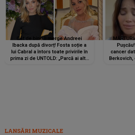
Cât de bine îi merge Andreei
MĂRTURIA
Ibacka după divorț! Fosta soție a
Pușcău!
lui Cabral a întors toate privirile în
cancer dato
prima zi de UNTOLD: „Parcă ai altă
Berkovich, 
strălucire, emani putere,
accident ru
încredere, siguranță...”
Dacă nu 
LANSĂRI MUZICALE