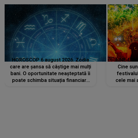
HOROSCOP 6 august 2026. Zodia
LINE-UP 
care are șansa să câștige mai mulți
Cine sunt
bani. O oportunitate neașteptată îi
festivalu
poate schimba situația financiară
cele mai 
la început de lună
sc