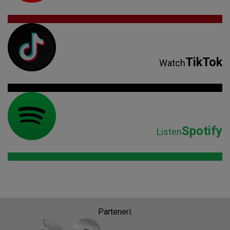
TikTok
Watch
Spotify
Listen
Parteneri: