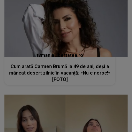
tvmania.libertatea.ro
Cum arată Carmen Brumă la 49 de ani, deși a
mâncat desert zilnic în vacanță: «Nu e noroc!»
[FOTO]