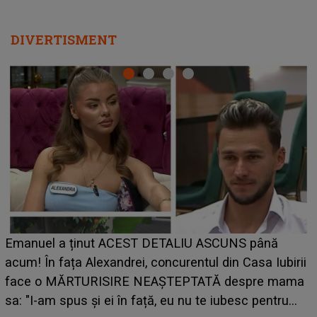
DIVERTISMENT
LINE-UP UNTOLD ONE, ziua 2. La ce oră urcă pe
scena principală a festivalului Zara Larsson? Artis
birii
suedeză a ajuns deja în România și s-a filmat din
ama
camera de hotel
u