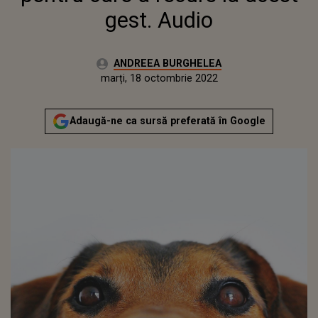
gest. Audio
Autor:
ANDREEA BURGHELEA
Publicat:
marți, 18 octombrie 2022
Actualizat:
marți, 18 octombrie 2022
Adaugă-ne ca sursă preferată în Google