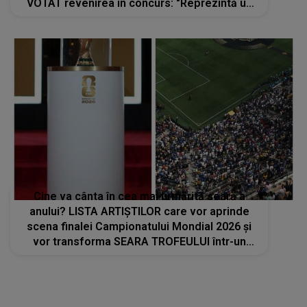
VOTAT revenirea în concurs: "Reprezintă un
proiect strategic de..."
Cine va cânta în cea mai urmărită seară a
anului? LISTA ARTIȘTILOR care vor aprinde
scena finalei Campionatului Mondial 2026 și
vor transforma SEARA TROFEULUI într-un
show de neuitat: "Ceremonia de închidere va
încheia..."