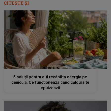
CITEȘTE ȘI
femeia.ro
5 soluții pentru a-ți recăpăta energia pe
caniculă. Ce funcționează când căldura te
epuizează