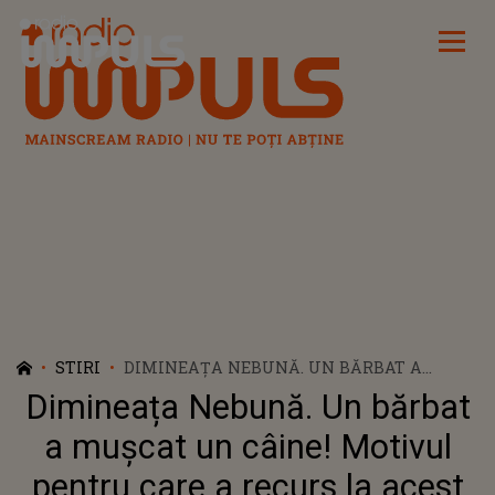
Radio Impuls
STIRI
DIMINEAȚA NEBUNĂ. UN BĂRBAT A
MUȘCAT UN CÂINE! MOTIVUL PENTRU
Dimineața Nebună. Un bărbat
CARE A RECURS LA ACEST GEST. AUDIO
a mușcat un câine! Motivul
pentru care a recurs la acest