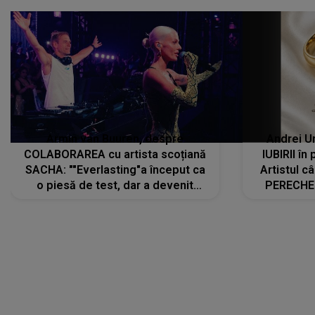
Armin van Buuren, despre
Andrei U
COLABORAREA cu artista scoțiană
IUBIRII în
SACHA: ""Everlasting"a început ca
Artistul 
o piesă de test, dar a devenit
PERECHE 
imediat preferata fanilor. Sacha și
care aleg
cu mine știam că nu am putea să o
același dr
păstrăm doar pentru noi prea mult
R
timp"