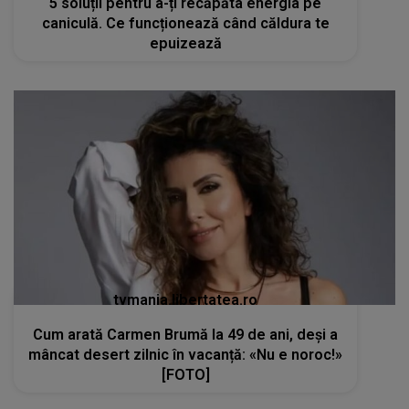
5 soluții pentru a-ți recăpăta energia pe
caniculă. Ce funcționează când căldura te
epuizează
tvmania.libertatea.ro
Cum arată Carmen Brumă la 49 de ani, deși a
mâncat desert zilnic în vacanță: «Nu e noroc!»
[FOTO]