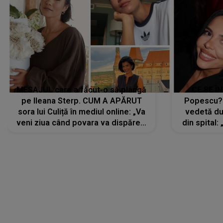
MESAJUL care a făcut-o să plângă
CE SE Î
pe Ileana Sterp. CUM A APĂRUT
Popescu?
sora lui Culiță în mediul online: „Va
vedetă du
veni ziua când povara va dispărea,
din spital:
iar lacrimile...”