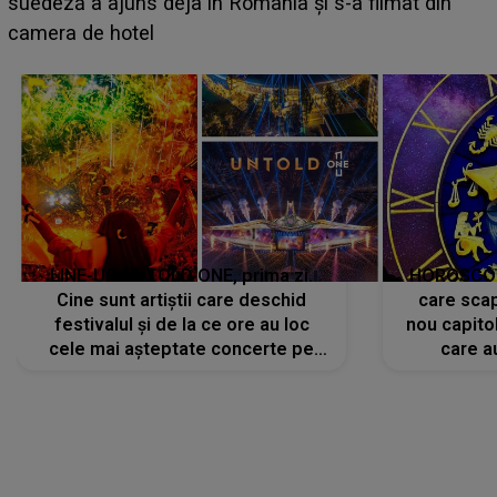
BĂIATUL VIZAT de Alexandra?! Aflându-se în fața
faptului împlinit, A RECUNOSCUT IMEDIAT: "Am
avut..."
LINE-UP UNTOLD ONE, prima zi.
HOROSCOP 
Cine sunt artiștii care deschid
care scap
festivalul și de la ce ore au loc
nou capitol
cele mai așteptate concerte pe
care a
scena principală?
perioadă 