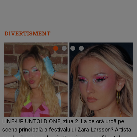
DIVERTISMENT
Ce a dezvăluit noua concurentă din "Casa Iubirii" l-a
luat prin surprindere pe Emanuel. CINE ESTE
a