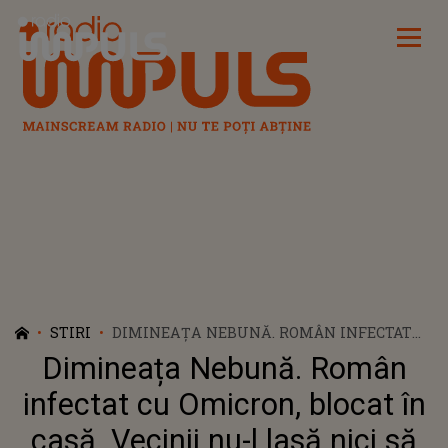
Radio Impuls
STIRI
DIMINEAȚA NEBUNĂ. ROMÂN INFECTAT
CU OMICRON, BLOCAT ÎN CASĂ. VECINII
Dimineața Nebună. Român
NU-L LASĂ NICI SĂ DESCHIDĂ GEAMUL DE
FRICA INFECTĂRII. AUDIO
infectat cu Omicron, blocat în
casă. Vecinii nu-l lasă nici să