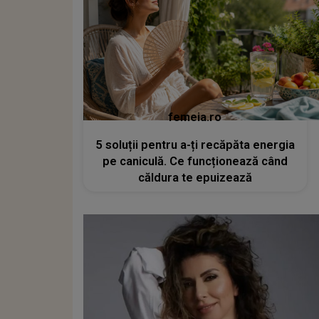
femeia.ro
5 soluții pentru a-ți recăpăta energia
pe caniculă. Ce funcționează când
căldura te epuizează