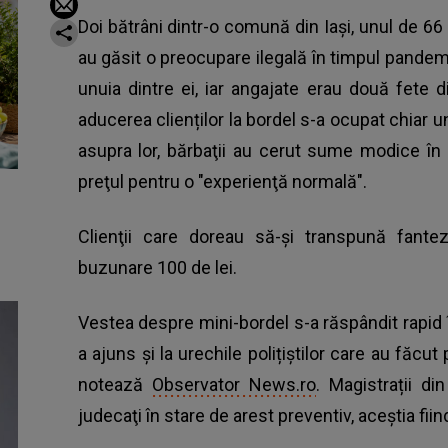
Doi bătrâni dintr-o comună din Iași, unul de 66 d
au găsit o preocupare ilegală în timpul pandem
unuia dintre ei, iar angajate erau două fete 
aducerea clienților la bordel s-a ocupat chiar un
asupra lor, bărbaţii au cerut sume modice în s
preţul pentru o "experienţă normală".
Clienţii care doreau să-şi transpună fantez
buzunare 100 de lei.
Vestea despre mini-bordel s-a răspândit rapid 
a ajuns și la urechile polițiștilor care au făcut
notează
Observator News.ro
. Magistrații di
judecaţi în stare de arest preventiv, aceştia fiin