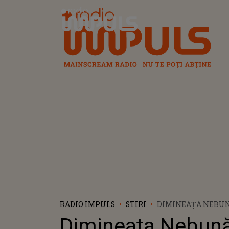
Radio Impuls
RADIO IMPULS
STIRI
DIMINEAȚA NEBUNĂ
IAŞI ŞI-AU DESCHI
Dimineața Nebună
CASA UNUIA DINTRE