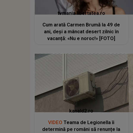
tvmania.libertatea.ro
Cum arată Carmen Brumă la 49 de
ani, deși a mâncat desert zilnic în
vacanță: «Nu e noroc!» [FOTO]
kanald2.ro
VIDEO
Teama de Legionella îi
determină pe români să renunțe la