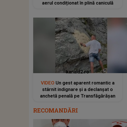
aerul condiționat în plină caniculă
kanald2.ro
VIDEO
Un gest aparent romantic a
stârnit indignare și a declanșat o
anchetă penală pe Transfăgărășan
RECOMANDĂRI