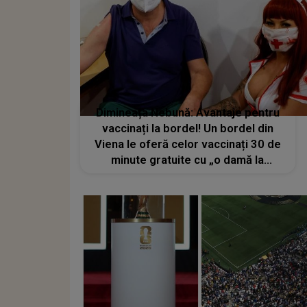
Dimineața Nebună: Avantaje pentru
vaccinați la bordel! Un bordel din
Viena le oferă celor vaccinați 30 de
minute gratuite cu „o damă la
alegere”