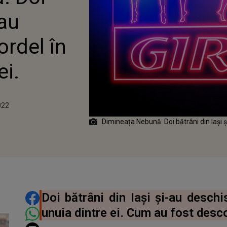
-au
ordel în
ei.
022
Dimineața Nebună: Doi bătrâni din Iaşi ş
DISTRIBUIE ARTICOLUL
Doi bătrâni din Iași și-au deschi
unuia dintre ei. Cum au fost descop