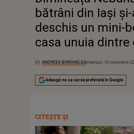
bătrâni din Iaşi şi
deschis un mini-b
casa unuia dintre 
Publicat:
Autor:
marți, 16 noiembrie 2021
Actualizat:
ANDREEA BURGHELEA
miercuri, 16 noiembrie 2
Adaugă-ne ca sursă preferată în Google
CITEȘTE ȘI