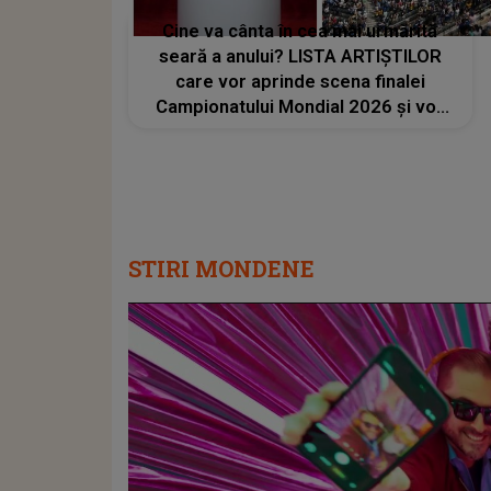
Cine va cânta în cea mai urmărită
seară a anului? LISTA ARTIȘTILOR
care vor aprinde scena finalei
Campionatului Mondial 2026 și vor
transforma SEARA TROFEULUI într-
un show de neuitat: "Ceremonia de
închidere va încheia..."
STIRI MONDENE