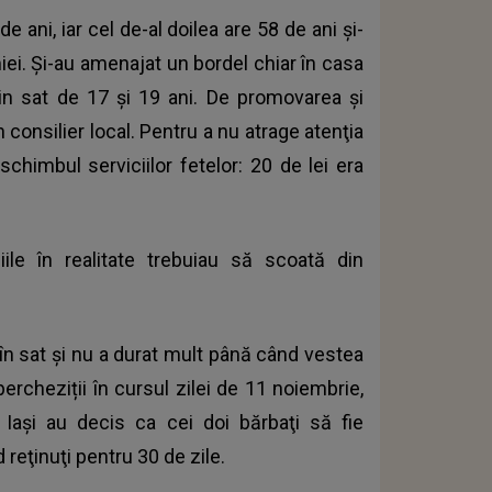
e ani, iar cel de-al doilea are 58 de ani și-
iei. Și-au amenajat un bordel chiar în casa
din sat de 17 și 19 ani. De promovarea și
 consilier local. Pentru a nu atrage atenţia
chimbul serviciilor fetelor: 20 de lei era
iile în realitate trebuiau să scoată din
în sat și nu a durat mult până când vestea
 percheziții în cursul zilei de 11 noiembrie,
n Iași au decis ca cei doi bărbaţi să fie
d reţinuţi pentru 30 de zile.