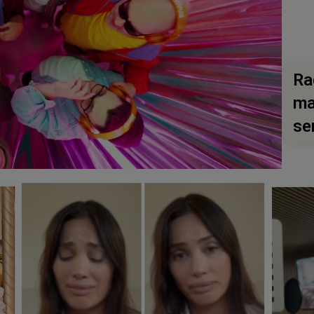
Ra
ma
se