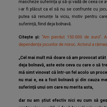
mascheze suferința și să-și vadă de ceea ce a
i-ar fi plăcut ca el să nu se confrunte cu jo
putea să renunțe la viciu, motiv pentru ca
suferință, fiind deja bolnavă.
Citește și:
”Am pierdut 150.000 de euro”. A
dependența jocurilor de noroc. Actorul a rămas
„Cel mai mult mă doare că am provocat atât
deja bolnavă, aste este ceva cu care o să tr
mă simt vinovat că într-un fel acolo un pro
nu mai e, ea a fost bolnavă și din cauza m
suferință unui om care nu merita asta,
dar nu am știut efectiv nici eu cum să ges