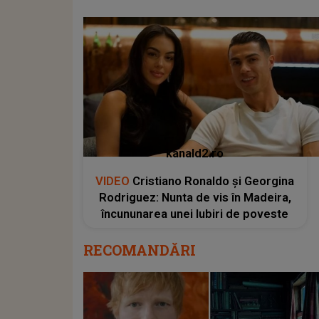
kanald2.ro
VIDEO
Cristiano Ronaldo și Georgina
Rodriguez: Nunta de vis în Madeira,
încununarea unei Iubiri de poveste
RECOMANDĂRI