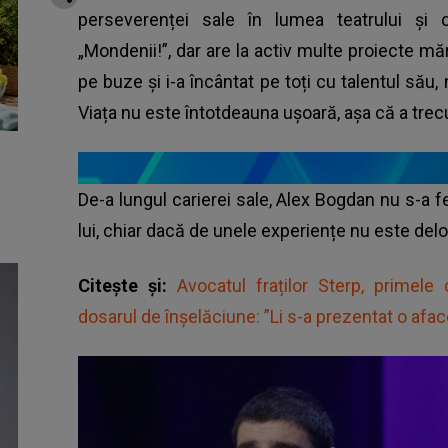
perseverenței sale în lumea teatrului și c
„Mondenii!”, dar are la activ multe proiecte m
pe buze și i-a încântat pe toți cu talentul său,
Viața nu este întotdeauna ușoară, așa că a trecut
De-a lungul carierei sale, Alex Bogdan nu s-a f
lui, chiar dacă de unele experiențe nu este del
Citește și:
Avocatul fraților Sterp, primele
dosarul de înșelăciune: ”Li s-a prezentat o afac