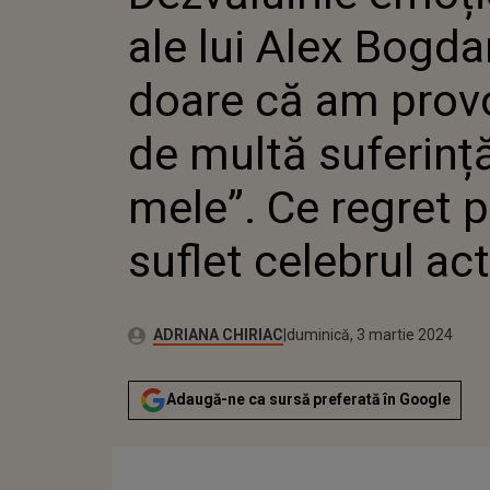
MULTĂ 
ale lui Alex Bogd
MELE”. 
SUFLET
doare că am prov
de multă suferin
mele”. Ce regret p
suflet celebrul ac
Publicat:
Autor:
sâmbătă, 4 martie 2023
Actualizat:
ADRIANA CHIRIAC
duminică, 3 martie 2024
Adaugă-ne ca sursă preferată în Google