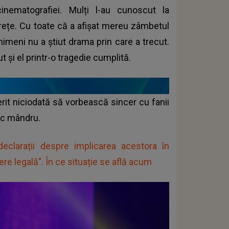
inematografiei. Mulți l-au cunoscut la
ărețe. Cu toate că a afișat mereu zâmbetul
 nimeni nu a știut drama prin care a trecut.
 și el printr-o tragedie cumplită.
erit niciodată să vorbească sincer cu fanii
oc mândru.
 declarații despre implicarea acestora în
ere legală”. În ce situație se află acum