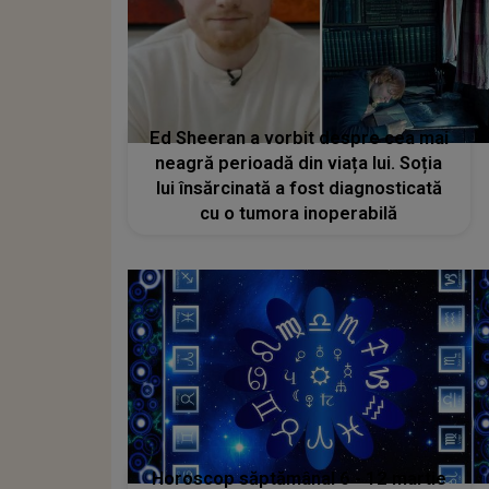
Ed Sheeran a vorbit despre cea mai
neagră perioadă din viața lui. Soția
lui însărcinată a fost diagnosticată
cu o tumora inoperabilă
Horoscop săptămânal 6 - 12 martie