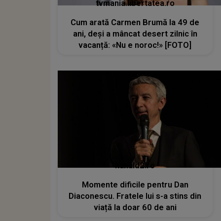
tvmania.libertatea.ro
Cum arată Carmen Brumă la 49 de
ani, deși a mâncat desert zilnic în
vacanță: «Nu e noroc!» [FOTO]
kanald2.ro
Momente dificile pentru Dan
Diaconescu. Fratele lui s-a stins din
viață la doar 60 de ani