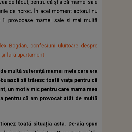
vea de făcut, pentru că știa că mamei sale
curile de noroc. În acel moment actorul nu
re îi provocase mamei sale și mai multă
lex Bogdan, confesiuni uluitoare despre
 și fără apartament
 de multă suferință mamei mele care era
ebuiască să trăiesc toată viața pentru că
cent, un motiv mic pentru care mama mea
ea pentru că am provocat atât de multă
tionez toată situația asta. De-aia spun