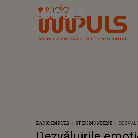
Radio Impuls
RADIO IMPULS
STIRI MONDENE
DEZVĂL
ALE LUI
Dezvăluirile emoț
DOARE C