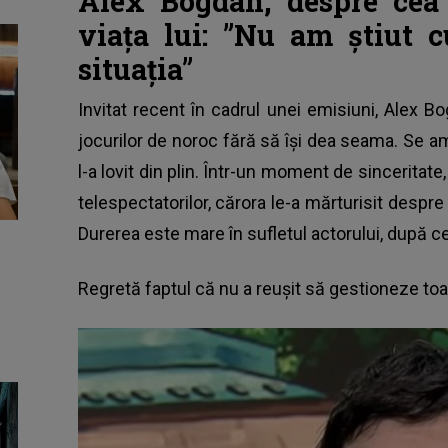
Alex Bogdan, despre cea
viața lui: ”Nu am știut
situația”
Invitat recent în cadrul unei emisiuni,
Alex B
jocurilor de noroc fără să își dea seama. Se am
l-a lovit din plin. Într-un moment de sinceritate,
telespectatorilor, cărora le-a mărturisit despre 
Durerea este mare în sufletul actorului, după ce
Regretă faptul că nu a reușit să gestioneze toa