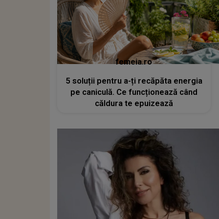
femeia.ro
5 soluții pentru a-ți recăpăta energia
pe caniculă. Ce funcționează când
căldura te epuizează