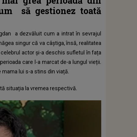
 mai grea perioadă din
 cum
să gestionez toată
ogdan
a dezvăluit cum a intrat în sevrajul
ăgea singur că va câștiga, însă, realitatea
 celebrul actor și-a deschis sufletul în fața
perioada care l-a marcat de-a lungul vieții.
 mama lui s-a stins din viață.
tă situația la vremea respectivă.