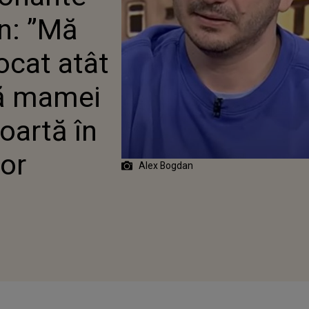
SUFERINȚĂ MAMEI
an: ”Mă
CE REGRET POARTĂ ÎN
 CELEBRUL ACTOR
ocat atât
ță mamei
oartă în
tor
Alex Bogdan