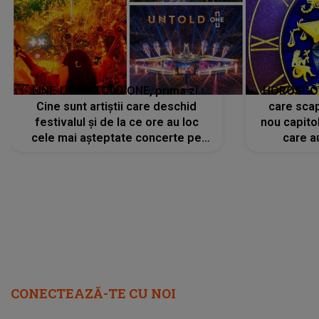
LINE-UP UNTOLD ONE, prima zi.
HOROSCOP 
Cine sunt artiștii care deschid
care scap
festivalul și de la ce ore au loc
nou capitol
cele mai așteptate concerte pe
care a
scena principală?
perioadă 
CONECTEAZĂ-TE CU NOI