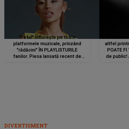
"Petal" înflorește pe toate
De această 
platformele muzicale, prinzând
altfel prin
"rădăcini" ÎN PLAYLISTURILE
POATE FI
fanilor. Piesa lansată recent de
de public!
Ariana Grande îi face pe
a lansat V
ascultători SĂ O ASCULTE PE
REPEAT
DIVERTISMENT