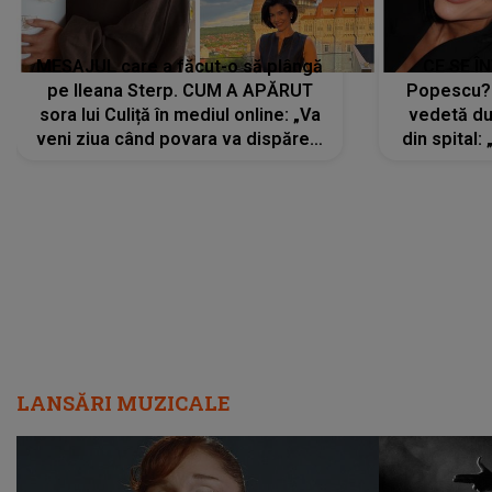
MESAJUL care a făcut-o să plângă
CE SE Î
pe Ileana Sterp. CUM A APĂRUT
Popescu?
sora lui Culiță în mediul online: „Va
vedetă du
veni ziua când povara va dispărea,
din spital:
iar lacrimile...”
LANSĂRI MUZICALE