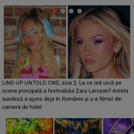
Ce a dezvăluit noua concurentă din "Casa Iubirii" l-a
luat prin surprindere pe Emanuel. CINE ESTE
BĂIATUL VIZAT de Alexandra?! Aflându-se în fața
faptului împlinit, A RECUNOSCUT IMEDIAT: "Am
avut..."