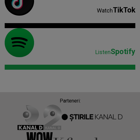
TikTok
Watch
Spotify
Listen
Parteneri: