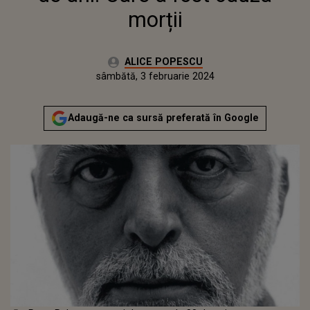
morții
Autor:
ALICE POPESCU
Publicat:
vineri, 3 februarie 2023
Actualizat:
sâmbătă, 3 februarie 2024
Adaugă-ne ca sursă preferată în Google