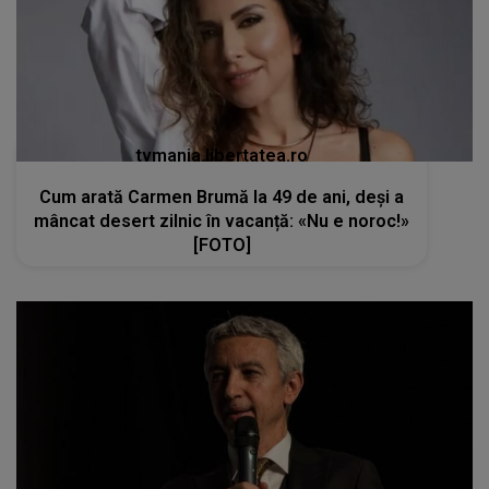
tvmania.libertatea.ro
Cum arată Carmen Brumă la 49 de ani, deși a
mâncat desert zilnic în vacanță: «Nu e noroc!»
[FOTO]