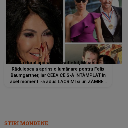
Cu dorul apăsându-i sufletul, Mihaela
Rădulescu a aprins o lumânare pentru Felix
Baumgartner, iar CEEA CE S-A ÎNTÂMPLAT în
acel moment i-a adus LACRIMI și un ZÂMBET
NEAȘTEPTAT: "Când am deschis ochii, un..."
STIRI MONDENE