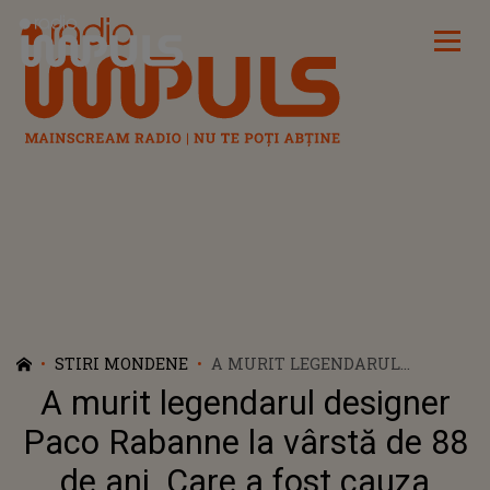
Radio Impuls
STIRI MONDENE
A MURIT LEGENDARUL
DESIGNER PACO RABANNE LA
A murit legendarul designer
VÂRSTĂ DE 88 DE ANI. CARE A
FOST CAUZA MORȚII
Paco Rabanne la vârstă de 88
de ani. Care a fost cauza