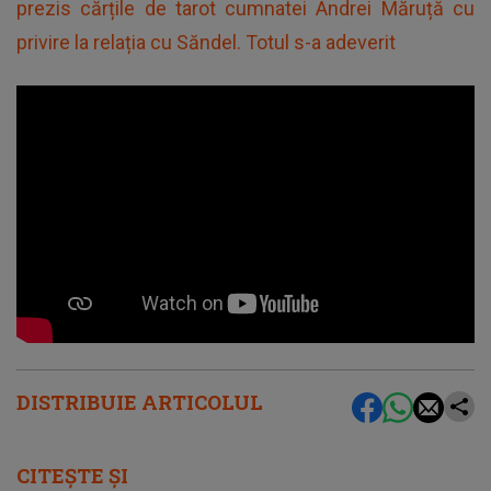
prezis cărțile de tarot cumnatei Andrei Măruță cu
privire la relația cu Săndel. Totul s-a adeverit
DISTRIBUIE ARTICOLUL
CITEȘTE ȘI