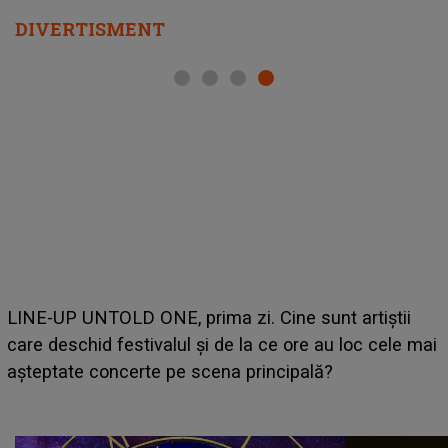
DIVERTISMENT
iștii
Ce a dezvăluit noua concurentă din "Casa Iubirii
 cele mai
luat prin surprindere pe Emanuel. CINE ESTE
BĂIATUL VIZAT de Alexandra?! Aflându-se în f
faptului împlinit, A RECUNOSCUT IMEDIAT: "A
avut..."