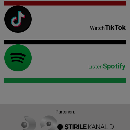
TikTok
Watch
Spotify
Listen
Parteneri: