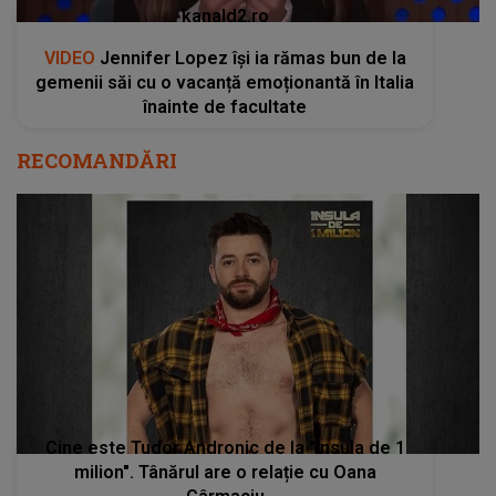
kanald2.ro
VIDEO
Jennifer Lopez își ia rămas bun de la
gemenii săi cu o vacanță emoționantă în Italia
înainte de facultate
RECOMANDĂRI
Cine este Tudor Andronic de la "Insula de 1
milion". Tânărul are o relație cu Oana