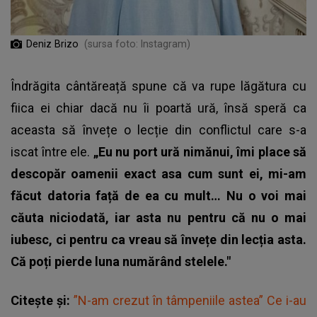
Deniz Brizo
(sursa foto: Instagram)
Îndrăgita cântăreață spune că va rupe lăgătura cu
fiica ei chiar dacă nu îi poartă ură, însă speră ca
aceasta să învețe o lecție din conflictul care s-a
iscat între ele.
„Eu nu port ură nimănui, îmi place să
descopăr oamenii exact asa cum sunt ei, mi-am
făcut datoria față de ea cu mult… Nu o voi mai
căuta niciodată, iar asta nu pentru că nu o mai
iubesc, ci pentru ca vreau să învețe din lecția asta.
Că poți pierde luna numărând stelele."
Citește și:
”N-am crezut în tâmpeniile astea” Ce i-au