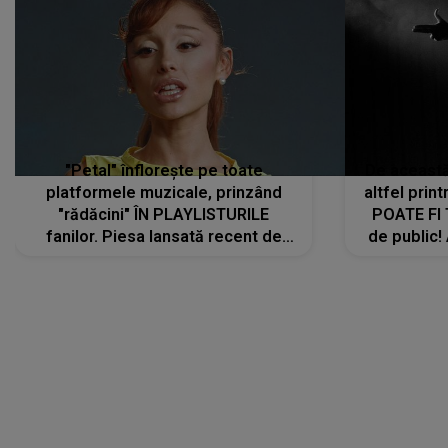
"Petal" înflorește pe toate
De această 
platformele muzicale, prinzând
altfel prin
"rădăcini" ÎN PLAYLISTURILE
POATE FI
fanilor. Piesa lansată recent de
de public!
Ariana Grande îi face pe
a lansat V
ascultători SĂ O ASCULTE PE
REPEAT