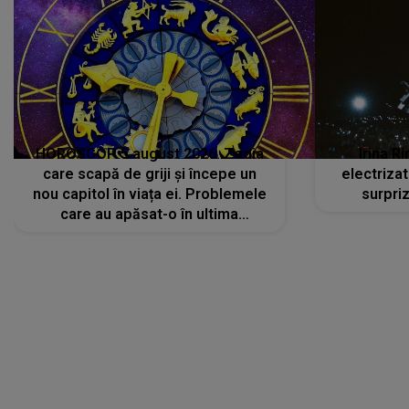
HOROSCOP 5 august 2026. Zodia
Irina R
care scapă de griji și începe un
electriza
nou capitol în viața ei. Problemele
surpri
care au apăsat-o în ultima
perioadă își găsesc, în sfârșit,
rezolvarea