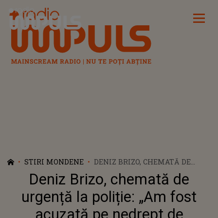
Radio Impuls
STIRI MONDENE
DENIZ BRIZO, CHEMATĂ DE
URGENȚĂ LA POLIȚIE: „AM FOST
Deniz Brizo, chemată de
ACUZATĂ PE NEDREPT DE
ABANDON FAMILIAL”
urgență la poliție: „Am fost
acuzată pe nedrept de