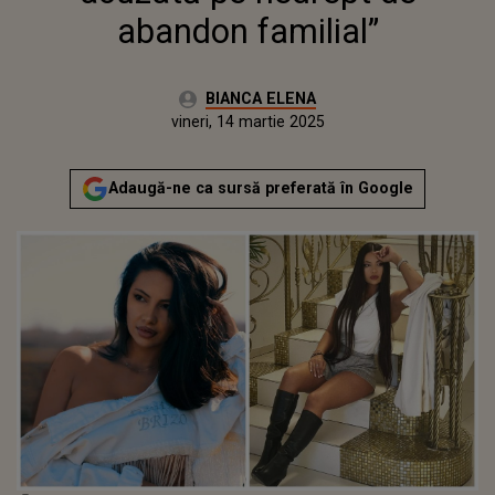
abandon familial”
Autor:
BIANCA ELENA
Publicat:
joi, 14 martie 2024
Actualizat:
vineri, 14 martie 2025
Adaugă-ne ca sursă preferată în Google