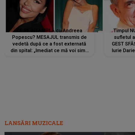
CE SE ÎNTÂMPLĂ cu Andreea
Timpul N
Popescu? MESAJUL transmis de
sufletul 
vedetă după ce a fost externată
GEST SFÂȘ
din spital: „Imediat ce mă voi simți
Iurie Dari
mai bine...”
măsură ce
LANSĂRI MUZICALE