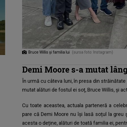
Bruce Willis și familia lui
(sursa foto: Instagram)
Demi Moore s-a mutat lângă
În urmă cu câteva luni, în presa din străinăta
mutat alături de fostul ei soț, Bruce Willis, și 
Cu toate aceastea, actuala parteneră a celeb
pare că Demi Moore nu își lasă soțul la greu
acesta o deține, alături de toată familia ei, pentru