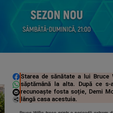
DISTRIBUIE ARTICOLUL
Starea de sănătate a lui Bruce W
săptămână la alta. După ce s-a
recunoaște fosta soție, Demi M
lângă casa acestuia.
Bruce Willis trece printr-o perioadă extrem d