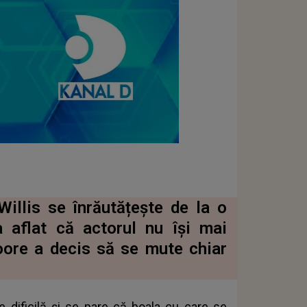
illis se înrăutățește de la o
 aflat că actorul nu își mai
oore a decis să se mute chiar
e dificilă și se pare că boala cu care se