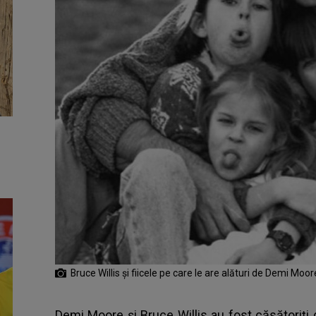
Bruce Willis și fiicele pe care le are alături de Demi Moor
Demi Moore și Bruce Willis au fost căsătoriți