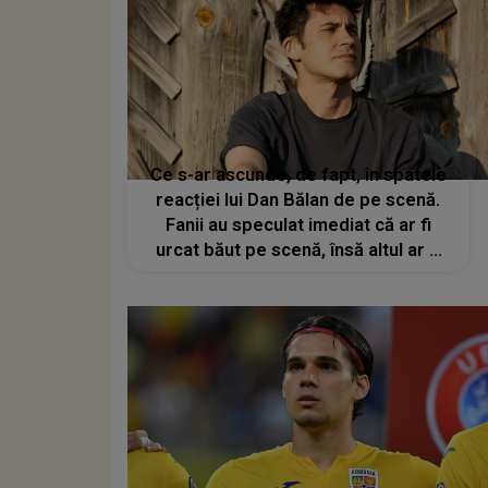
Ce s-ar ascunde, de fapt, în spatele
reacției lui Dan Bălan de pe scenă.
Fanii au speculat imediat că ar fi
urcat băut pe scenă, însă altul ar fi
adevărul