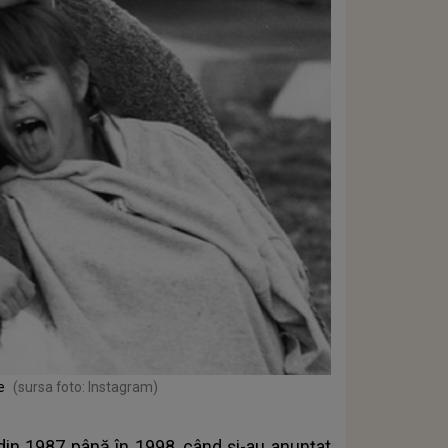
e
(sursa foto: Instagram)
 din 1987 până în 1998, când și-au anunțat