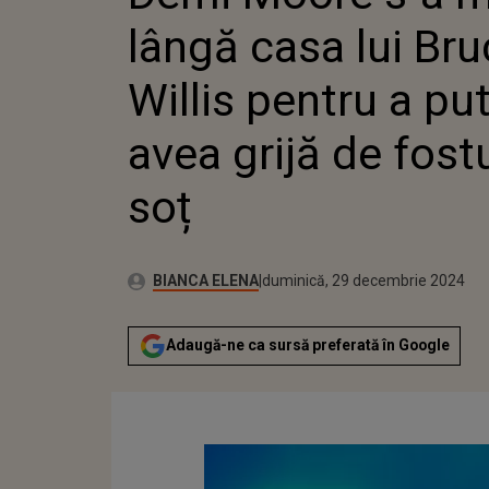
PENTRU
lângă casa lui Br
GRIJĂ D
SOȚ
Willis pentru a pu
avea grijă de fostu
soț
Publicat:
Autor:
vineri, 5 ianuarie 2024
Actualizat:
BIANCA ELENA
duminică, 29 decembrie 2024
Adaugă-ne ca sursă preferată în Google