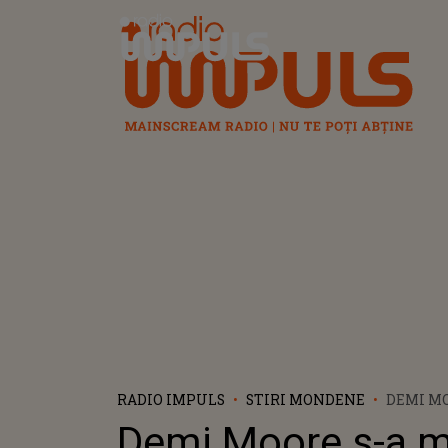
Radio Impuls
RADIO IMPULS
STIRI MONDENE
DEMI MO
MUTAT 
Demi Moore s-a m
LUI BRU