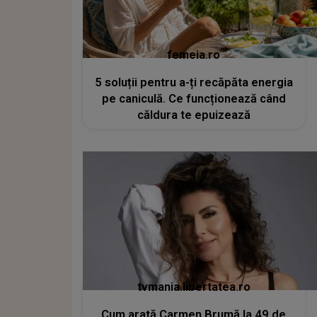
femeia.ro
5 soluții pentru a-ți recăpăta energia
pe caniculă. Ce funcționează când
căldura te epuizează
tvmania.libertatea.ro
Cum arată Carmen Brumă la 49 de