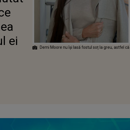
 A PUTEA AVEA
uce
E FOSTUL EI
tea
l ei
Demi Moore nu își lasă fostul soț la greu, astfel că