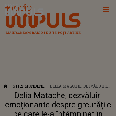
Radio Impuls
STIRI MONDENE
DELIA MATACHE, DEZVĂLUIRI
EMOȚIONANTE DESPRE
Delia Matache, dezvăluiri
GREUTĂȚILE PE CARE LE-A
ÎNTÂMPINAT ÎN CARIERĂ: „N-AI
emoționante despre greutățile
CUM SĂ FII OK LA INFINIT, N-AI
pe care le-a întâmpinat în
CUM”