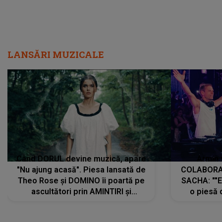
LANSĂRI MUZICALE
Când DORUL devine muzică, apare
Armin 
"Nu ajung acasă". Piesa lansată de
COLABORAR
Theo Rose și DOMINO îi poartă pe
SACHA: ""E
ascultători prin AMINTIRI și
o piesă 
REGĂSIRI, iar drumul emoțiilor
imediat pre
trece prin sufletul publicului:
cu mine șt