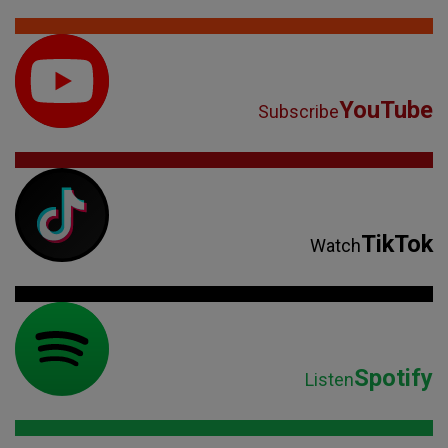
YouTube
Subscribe
TikTok
Watch
Spotify
Listen