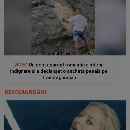
kanald2.ro
VIDEO
Un gest aparent romantic a stârnit
indignare și a declanșat o anchetă penală pe
Transfăgărășan
RECOMANDĂRI