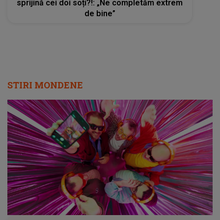
sprijină cei doi soți?!: „Ne completăm extrem
de bine”
STIRI MONDENE