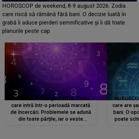
Emanuel a ținut ACEST DETALIU ASCUNS până
acum! În fața Alexandrei, concurentul din Casa Iubirii
face o MĂRTURISIRE NEAȘTEPTATĂ despre mama
sa: "I-am spus și ei în față, eu nu te iubesc pentru
că..."
HOROSCOP 7 august 2026. Zodia
HOROSCOP 
care intră într-o perioadă marcată
care are șa
de încercări. Problemele se adună
bani. O opo
din toate părțile, iar o veste
poate schi
neașteptată îi dă planurile peste
la
cap