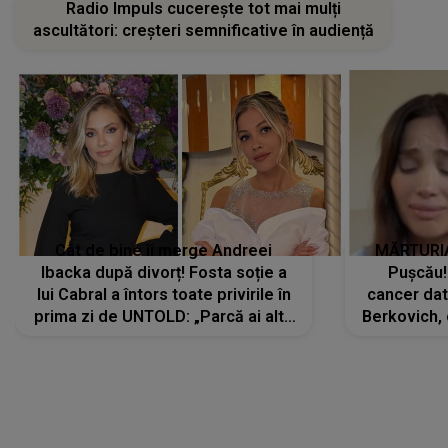
Radio Impuls cucerește tot mai mulți
ascultători: creșteri semnificative în audiență
Cât de bine îi merge Andreei
MĂRTURIA
Ibacka după divorț! Fosta soție a
Pușcău!
lui Cabral a întors toate privirile în
cancer dato
prima zi de UNTOLD: „Parcă ai altă
Berkovich, 
strălucire, emani putere,
accident ru
încredere, siguranță...”
Dacă nu 