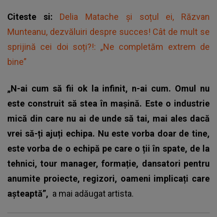
Citeste si:
Delia Matache și soțul ei, Răzvan
Munteanu, dezvăluiri despre succes! Cât de mult se
sprijină cei doi soți?!: „Ne completăm extrem de
bine”
„N-ai cum să fii ok la infinit, n-ai cum. Omul nu
este construit să stea în mașină. Este o industrie
mică din care nu ai de unde să tai, mai ales dacă
vrei să-ți ajuți echipa. Nu este vorba doar de tine,
este vorba de o echipă pe care o ții în spate, de la
tehnici, tour manager, formație, dansatori pentru
anumite proiecte, regizori, oameni implicați care
așteaptă”,
a mai adăugat artista.