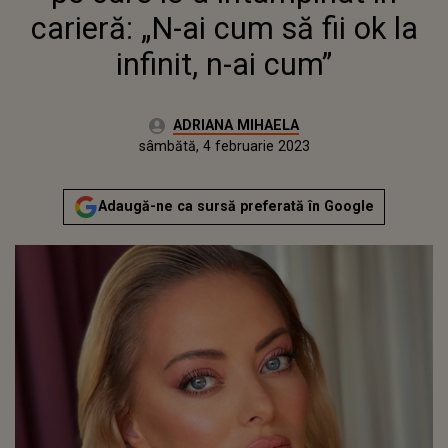
carieră: „N-ai cum să fii ok la
infinit, n-ai cum”
Autor:
ADRIANA MIHAELA
Publicat:
vineri, 4 februarie 2022
Actualizat:
sâmbătă, 4 februarie 2023
Adaugă-ne ca sursă preferată în Google