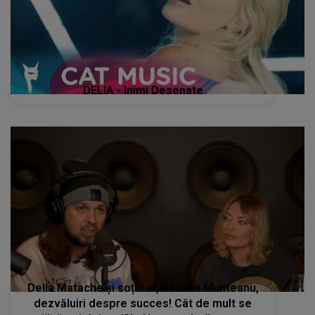
DELIA - Inimi Desenate
Delia Matache și soțul ei, Răzvan Munteanu,
dezvăluiri despre succes! Cât de mult se