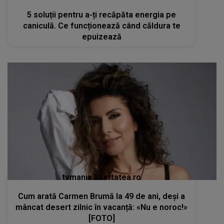
5 soluții pentru a-ți recăpăta energia pe
caniculă. Ce funcționează când căldura te
epuizează
tvmania.libertatea.ro
Cum arată Carmen Brumă la 49 de ani, deși a
mâncat desert zilnic în vacanță: «Nu e noroc!»
[FOTO]