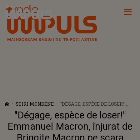
Radio Impuls
STIRI MONDENE
"DÉGAGE, ESPÈCE DE LOSER!"
EMMANUEL MACRON, ÎNJURAT
"Dégage, espèce de loser!"
DE BRIGGITE MACRON PE
SCARA AVIONULUI DUPA CE L-
Emmanuel Macron, înjurat de
AR FI PĂLMUIT
Briggite Macron pe scara