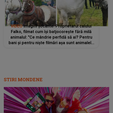
VIDEO
Imagini şocante! Proprietarul calului
Falko, filmat cum își batjocorește fără milă
animalul: "Ce mândrie perfidă să ai? Pentru
bani și pentru niște filmări așa sunt animalele
tratate"
STIRI MONDENE