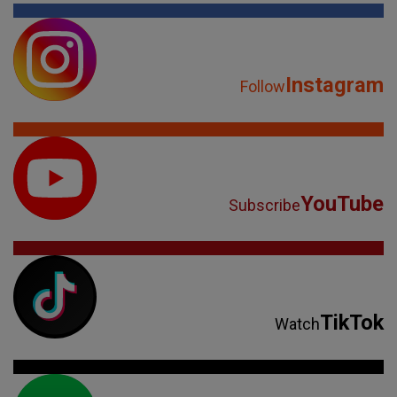
Instagram
Follow
YouTube
Subscribe
TikTok
Watch