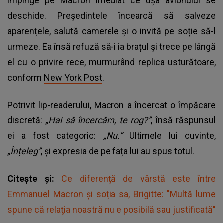
împinge pe Macron imediat ce ușa avionului se
deschide. Președintele încearcă să salveze
aparențele, salută camerele și o invită pe soție să-l
urmeze. Ea însă refuză să-i ia brațul și trece pe lângă
el cu o privire rece, murmurând replica usturătoare,
conform
New York Post
.
Potrivit lip-readerului, Macron a încercat o împăcare
discretă:
„Hai să încercăm, te rog?”
, însă răspunsul
ei a fost categoric:
„Nu.”
Ultimele lui cuvinte,
„Înțeleg”
, și expresia de pe fața lui au spus totul.
Citește și:
Ce diferență de vârstă este între
Emmanuel Macron și soția sa, Brigitte: "Multă lume
spune că relaţia noastră nu e posibilă sau justificată"