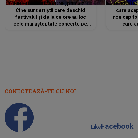
LINE-UP UNTOLD ONE, prima zi.
HOROSCOP 
Cine sunt artiștii care deschid
care scap
festivalul și de la ce ore au loc
nou capitol
cele mai așteptate concerte pe
care a
scena principală?
perioadă 
CONECTEAZĂ-TE CU NOI
Facebook
Like