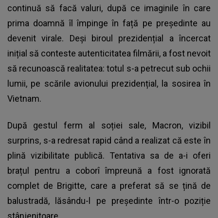
continuă să facă valuri, după ce imaginile în care
prima doamnă îl împinge în față pe președinte au
devenit virale. Deși biroul prezidențial a încercat
inițial să conteste autenticitatea filmării, a fost nevoit
să recunoască realitatea: totul s-a petrecut sub ochii
lumii, pe scările avionului prezidențial, la sosirea în
Vietnam.
După gestul ferm al soției sale, Macron, vizibil
surprins, s-a redresat rapid când a realizat că este în
plină vizibilitate publică. Tentativa sa de a-i oferi
brațul pentru a coborî împreună a fost ignorată
complet de Brigitte, care a preferat să se țină de
balustradă, lăsându-l pe președinte într-o poziție
stânjenitoare.