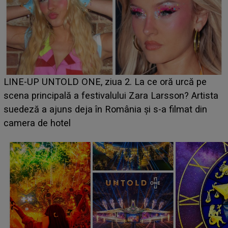
Ce a dezvăluit noua concurentă din "Casa Iubirii" l-a
luat prin surprindere pe Emanuel. CINE ESTE
BĂIATUL VIZAT de Alexandra?! Aflându-se în fața
faptului împlinit, A RECUNOSCUT IMEDIAT: "Am
avut..."