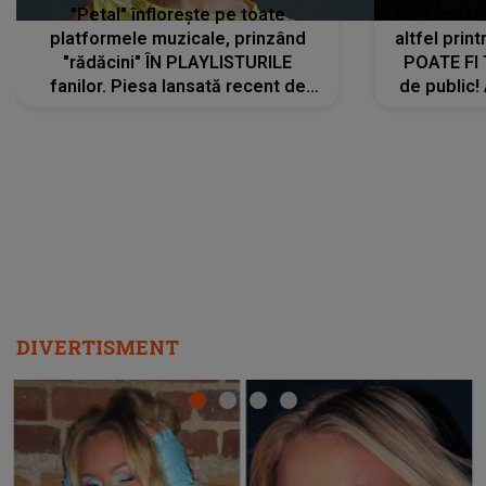
"Petal" înflorește pe toate
De această 
platformele muzicale, prinzând
altfel prin
"rădăcini" ÎN PLAYLISTURILE
POATE FI
fanilor. Piesa lansată recent de
de public!
Ariana Grande îi face pe
a lansat V
ascultători SĂ O ASCULTE PE
REPEAT
DIVERTISMENT