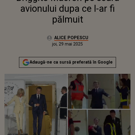
avionului dupa ce l-ar fi
pălmuit
Autor:
ALICE POPESCU
Publicat:
joi, 29 mai 2025
Actualizat:
joi, 29 mai 2025
Adaugă-ne ca sursă preferată în Google