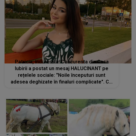
Patricia, îndurerată! Concurenta din Casa
Iubirii a postat un mesaj HALUCINANT pe
rețelele sociale: "Noile începuturi sunt
adesea deghizate în finaluri complicate". Cui
îi este adresat