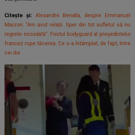
Citește și:
Alexandre Benalla, despre Emmanuel
Macron: "Am avut relații. Sper din tot sufletul să nu
regrete niciodată". Fostul bodyguard al preşedintelui
francez rupe tăcerea. Ce s-a întâmplat, de fapt, între
cei doi