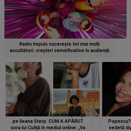
Radio Impuls cucerește tot mai mulți
ascultători: creșteri semnificative în audiență
MESAJUL care a făcut-o să plângă
CE SE Î
pe Ileana Sterp. CUM A APĂRUT
Popescu?
sora lui Culiță în mediul online: „Va
vedetă du