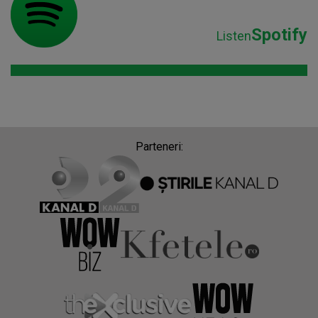
Spotify
Listen
Parteneri: