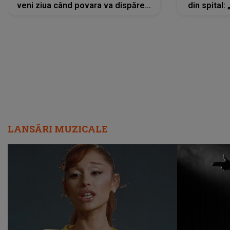
veni ziua când povara va dispărea,
din spital:
iar lacrimile...”
LANSĂRI MUZICALE