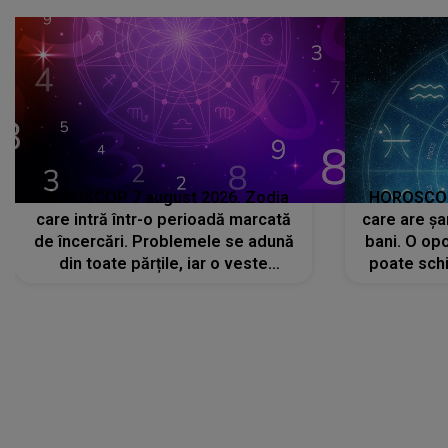
că..."
HOROSCOP 7 august 2026. Zodia
HOROSCOP 
care intră într-o perioadă marcată
care are șa
de încercări. Problemele se adună
bani. O opo
din toate părțile, iar o veste
poate schi
neașteptată îi dă planurile peste
la
cap