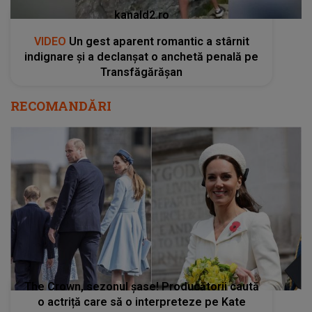
kanald2.ro
VIDEO
Un gest aparent romantic a stârnit
indignare și a declanșat o anchetă penală pe
Transfăgărășan
RECOMANDĂRI
The Crown, sezonul șase! Producătorii caută
o actriță care să o interpreteze pe Kate