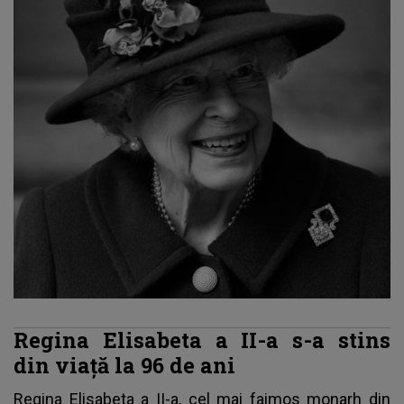
Regina Elisabeta a II-a s-a stins
din viaţă la 96 de ani
Regina Elisabeta a II-a, cel mai faimos monarh din