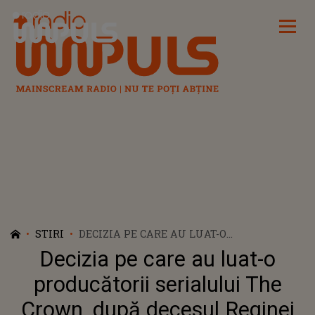
Radio Impuls
STIRI
DECIZIA PE CARE AU LUAT-O
PRODUCĂTORII SERIALULUI THE CROWN,
Decizia pe care au luat-o
DUPĂ DECESUL REGINEI ELISABETA A II-A
producătorii serialului The
Crown, după decesul Reginei