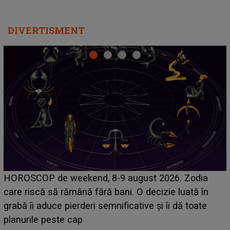
DIVERTISMENT
Emanuel a ținut ACEST DETALIU ASCUNS până
acum! În fața Alexandrei, concurentul din Casa Iubirii
face o MĂRTURISIRE NEAȘTEPTATĂ despre mama
sa: "I-am spus și ei în față, eu nu te iubesc pentru