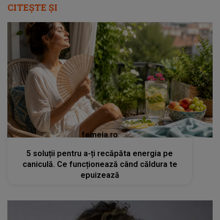
CITEȘTE ȘI
femeia.ro
5 soluții pentru a-ți recăpăta energia pe
caniculă. Ce funcționează când căldura te
epuizează