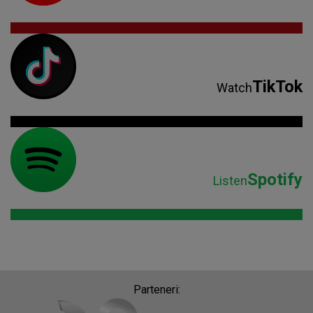
TikTok
Watch
Spotify
Listen
Parteneri: