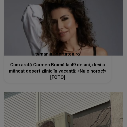
tvmania.libertatea.ro
Cum arată Carmen Brumă la 49 de ani, deși a
mâncat desert zilnic în vacanță: «Nu e noroc!»
[FOTO]