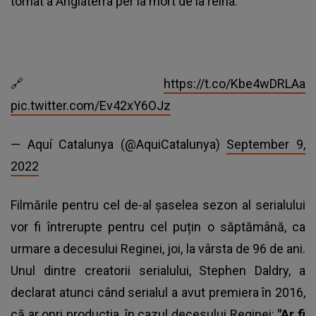
tornat a Anglaterra per la mort de la reina.
🔗
https://t.co/Kbe4wDRLAa
pic.twitter.com/Ev42xY6OJz
— Aquí Catalunya (@AquiCatalunya)
September 9,
2022
Filmările pentru cel de-al şaselea sezon
al serialului
vor fi întrerupte pentru cel puțin o săptămână, ca
urmare a decesului Reginei, joi, la vârsta de 96 de ani.
Unul dintre creatorii serialului, Stephen Daldry, a
declarat atunci când serialul a avut premiera în 2016,
că ar opri producția, în cazul decesului Reginei:
"Ar fi