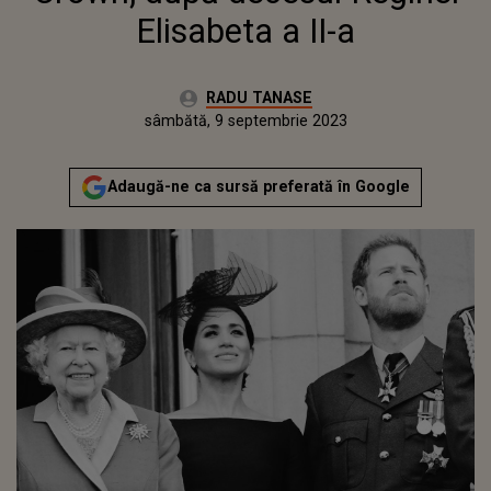
Elisabeta a II-a
Autor:
RADU TANASE
Publicat:
vineri, 9 septembrie 2022
Actualizat:
sâmbătă, 9 septembrie 2023
Adaugă-ne ca sursă preferată în Google