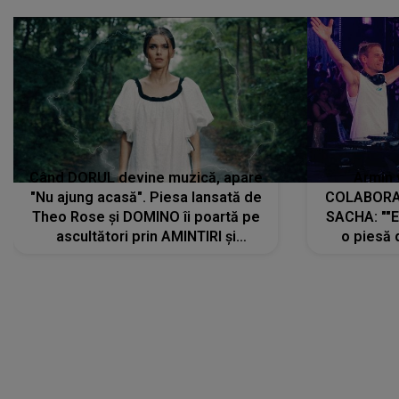
Când DORUL devine muzică, apare
Armin 
"Nu ajung acasă". Piesa lansată de
COLABORAR
Theo Rose și DOMINO îi poartă pe
SACHA: ""E
ascultători prin AMINTIRI și
o piesă 
REGĂSIRI, iar drumul emoțiilor
imediat pre
trece prin sufletul publicului:
cu mine șt
"Pentru toți cei care au plecat
păstrăm do
departe ca să le fie mai bine"