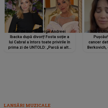
Cât de bine îi merge Andreei
MĂRTURIA
Ibacka după divorț! Fosta soție a
Pușcău!
lui Cabral a întors toate privirile în
cancer dato
prima zi de UNTOLD: „Parcă ai altă
Berkovich, 
strălucire, emani putere,
accident ru
încredere, siguranță...”
Dacă nu 
LANSĂRI MUZICALE