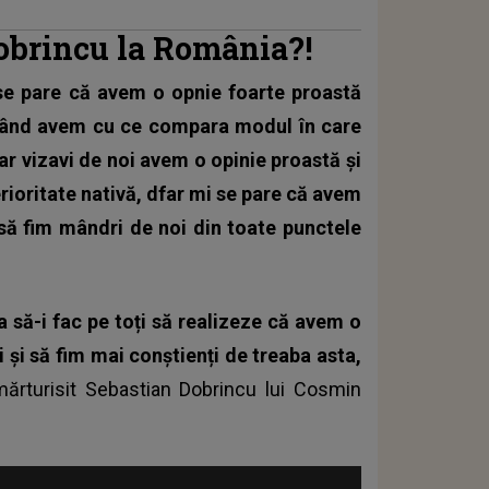
obrincu la România?!
se pare că avem o opnie foarte proastă
a când avem cu ce compara modul în care
r vizavi de noi avem o opinie proastă și
rioritate nativă, dfar mi se pare că avem
să fim mândri de noi din toate punctele
 să-i fac pe toți să realizeze că avem o
 și să fim mai conștienți de treaba asta,
 mărturisit Sebastian Dobrincu lui Cosmin