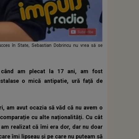
ucces în State, Sebastian Dobrincu nu vrea să se
 când am plecat la 17 ani, am fost
stalase o mică antipatie, ură față de
ri, am avut ocazia să văd că nu avem o
 comparație cu alte naționalități. Cu cât
 am realizat că îmi era dor, dar nu doar
 care îmi lipseau și pe care nu puteam să