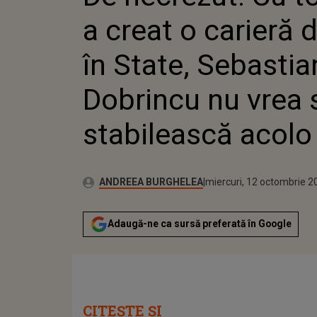
NU VREA
a creat o carieră 
ACOLO
în State, Sebastia
Dobrincu nu vrea 
stabilească acolo
Publicat:
Autor:
marți, 12 octombrie 2021
Actualizat:
ANDREEA BURGHELEA
miercuri, 12 octombrie 2
Adaugă-ne ca sursă preferată în Google
CITEȘTE ȘI