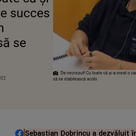
 SĂ SE STABILEASCĂ
de succes
n
să se
De necrezut! Cu toate că și-a creat o c
022
să se stabilească acolo
DISTRIBUIE ARTICOLUL
Sebastian Dobrincu a dezvăluit în