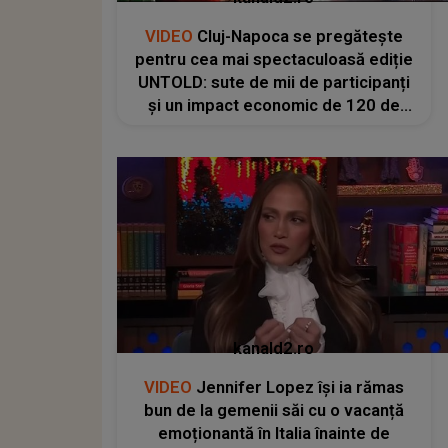
VIDEO
Cluj-Napoca se pregătește
pentru cea mai spectaculoasă ediție
UNTOLD: sute de mii de participanți
și un impact economic de 120 de
milioane de euro
kanald2.ro
VIDEO
Jennifer Lopez își ia rămas
bun de la gemenii săi cu o vacanță
emoționantă în Italia înainte de