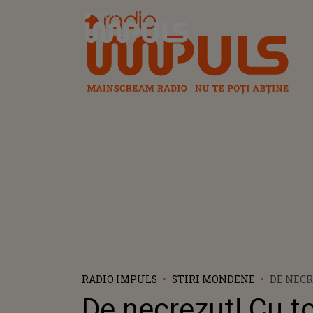
Radio Impuls
RADIO IMPULS
STIRI MONDENE
DE NECR
CREAT O
De necrezut! Cu to
STATE, 