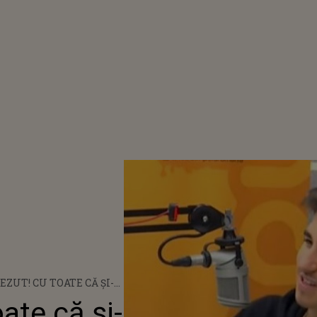
EZUT! CU TOATE CĂ ȘI-A
 CARIERĂ DE SUCCES ÎN
ate că și-
SEBASTIAN DOBRINCU