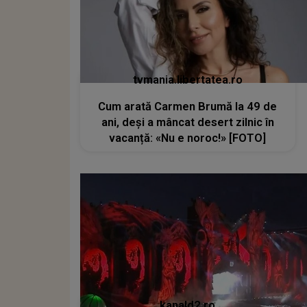
tvmania.libertatea.ro
Cum arată Carmen Brumă la 49 de
ani, deși a mâncat desert zilnic în
vacanță: «Nu e noroc!» [FOTO]
kanald2.ro