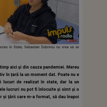
ucces în State, Sebastian Dobrincu nu vrea să se
 timp aici și din cauza pandemiei. Mereu
tiv în țară la un moment dat. Poate nu e
ucuri de realizat în state, dar la un
e lucruri nu pot fi înlocuite și simt și o
 și țării care m-a format, să dau înapoi