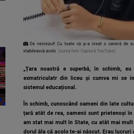
De necrezut! Cu toate că și-a creat o carieră de s
stabilească acolo
(sursa foto: Captură YouTube)
„Țara noastră e superbă, în schimb, eu
exmatriculatr din liceu și cumva mi se in
sistemul educațional.
În schimb, cunoscând oameni din late cultu
țară atât de rea, oamenii sunt prietenoși în
am stat mai mult în State, cu atât mai mult
dorul ăla că acolo te-ai născut. Erau lucruri