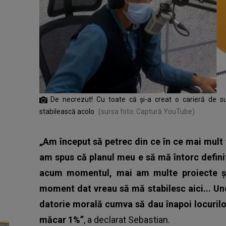
De necrezut! Cu toate că și-a creat o carieră de s
stabilească acolo
(sursa foto: Captură YouTube)
„Am început să petrec din ce în ce mai mult
am spus că planul meu e să mă întorc defini
acum momentul, mai am multe proiecte și l
moment dat vreau să mă stabilesc aici... Unel
datorie morală cumva să dau înapoi locurilor
măcar 1%”
, a declarat Sebastian.