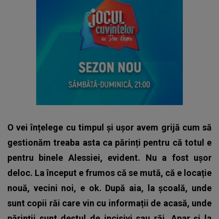
O vei înțelege cu timpul și ușor avem grijă cum să
gestionăm treaba asta ca părinți pentru că totul e
pentru binele Alessiei, evident.
Nu a fost ușor
deloc. La început e frumos că se mută, că e locație
nouă, vecini noi, e ok. După aia, la școală, unde
sunt copii răi care vin cu informații de acasă, unde
părinții sunt destul de incisivi sau răi. Apar și la