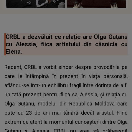
CRBL a dezvăluit ce relație are Olga Guțanu
cu Alessia, fiica artistului din căsnicia cu
Elena.
Recent, CRBL a vorbit sincer despre provocările pe
care le întâmpină în prezent în viața personală,
aflându-se într-un echilibru fragil între dorința de a fi
un tată prezent pentru fiica sa, Alessia, și relația cu
Olga Guțanu, modelul din Republica Moldova care
este cu 23 de ani mai tânără decât artistul. Fiind
extrem de atent la momentul cunoașterii dintre Olga
Guțanu și Alessia, CRBL nu vrea să grăbească