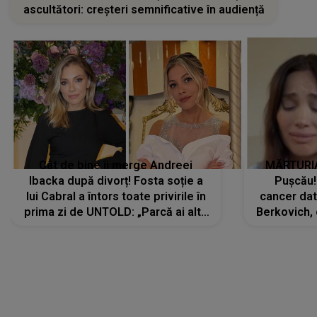
ascultători: creșteri semnificative în audiență
Cât de bine îi merge Andreei
MĂRTURIA
Ibacka după divorț! Fosta soție a
Pușcău!
lui Cabral a întors toate privirile în
cancer dato
prima zi de UNTOLD: „Parcă ai altă
Berkovich, 
strălucire, emani putere,
accident ru
încredere, siguranță...”
Dacă nu 