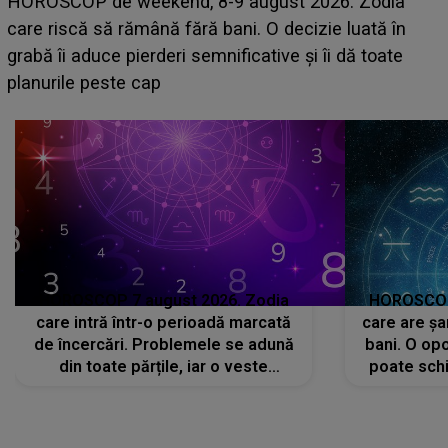
Emanuel a ținut ACEST DETALIU ASCUNS până
acum! În fața Alexandrei, concurentul din Casa Iubirii
face o MĂRTURISIRE NEAȘTEPTATĂ despre mama
sa: "I-am spus și ei în față, eu nu te iubesc pentru
că..."
HOROSCOP 7 august 2026. Zodia
HOROSCOP 
care intră într-o perioadă marcată
care are șa
de încercări. Problemele se adună
bani. O opo
din toate părțile, iar o veste
poate schi
neașteptată îi dă planurile peste
la
cap