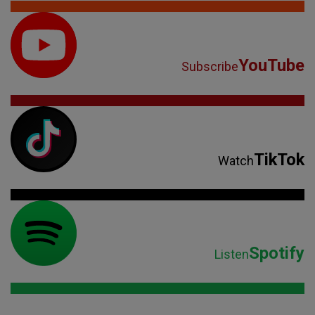
YouTube
Subscribe
TikTok
Watch
Spotify
Listen