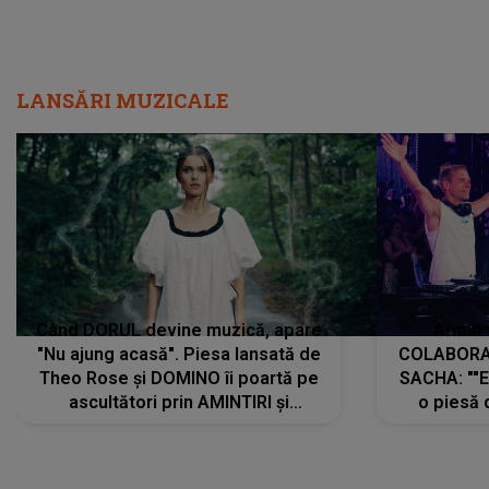
LANSĂRI MUZICALE
Când DORUL devine muzică, apare
Armin 
"Nu ajung acasă". Piesa lansată de
COLABORAR
Theo Rose și DOMINO îi poartă pe
SACHA: ""E
ascultători prin AMINTIRI și
o piesă 
REGĂSIRI, iar drumul emoțiilor
imediat pre
trece prin sufletul publicului:
cu mine șt
"Pentru toți cei care au plecat
păstrăm do