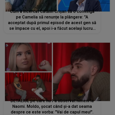
Cum a încercat Cătălin Crișan să o convingă
pe Camelia să renunțe la plângere: "A
acceptat după primul episod de acest gen să
se împace cu el, apoi i-a făcut același lucru".
Cântărețul a apelat la o împăcare strategică
DETALIUL pe care nu l-a observat nimeni la
Naomi. Moldo, șocat când și-a dat seama
despre ce este vorba: "Vai de capul meu!".