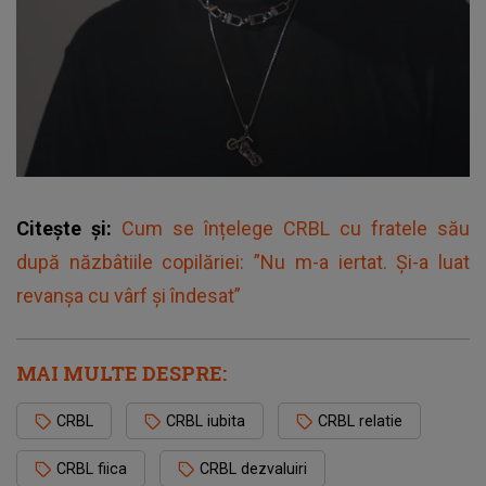
Citește și:
Cum se înțelege CRBL cu fratele său
după năzbâtiile copilăriei: ”Nu m-a iertat. Și-a luat
revanșa cu vârf și îndesat”
MAI MULTE DESPRE:
CRBL
CRBL iubita
CRBL relatie
CRBL fiica
CRBL dezvaluiri