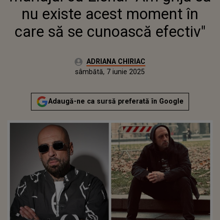
EFECTIV"
nu existe acest moment în
care să se cunoască efectiv"
Autor:
ADRIANA CHIRIAC
Publicat:
sâmbătă, 7 iunie 2025
Actualizat:
sâmbătă, 7 iunie 2025
Adaugă-ne ca sursă preferată în Google