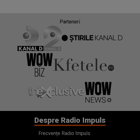
Parteneri:
Despre Radio Impuls
Frecvențe Radio Impuls