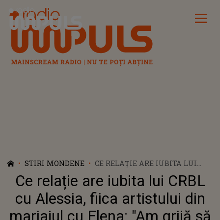
Radio Impuls
STIRI MONDENE
CE RELAȚIE ARE IUBITA LUI
CRBL CU ALESSIA, FIICA
Ce relație are iubita lui CRBL
ARTISTULUI DIN MARIAJUL CU
ELENA: "AM GRIJĂ SĂ NU
cu Alessia, fiica artistului din
EXISTE ACEST MOMENT ÎN
mariajul cu Elena: "Am grijă să
CARE SĂ SE CUNOASCĂ