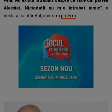
veni. Nu există întrebări despre ce face din partea
Alessiei. Niciodată nu m-a întrebat nimic"
, a
declarat cântărețul, conform
protv.ro
.