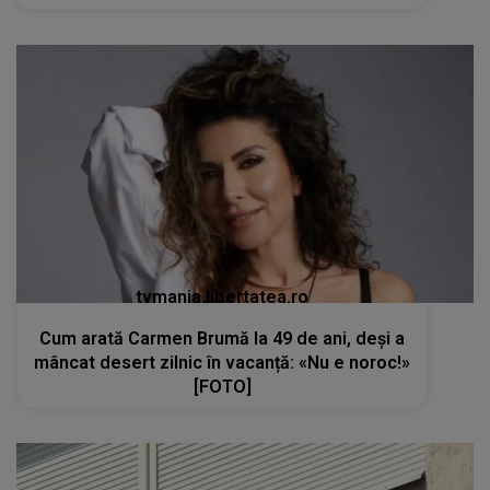
tvmania.libertatea.ro
Cum arată Carmen Brumă la 49 de ani, deși a
mâncat desert zilnic în vacanță: «Nu e noroc!»
[FOTO]