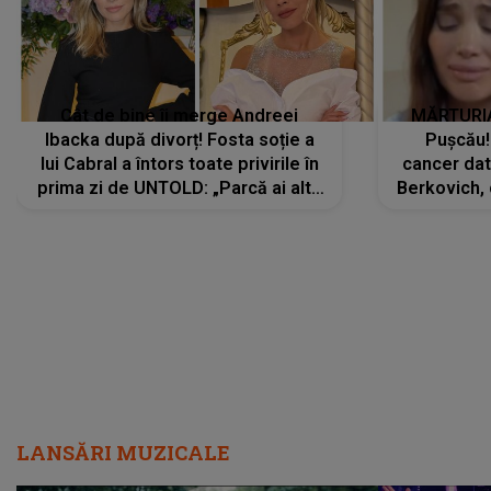
Cât de bine îi merge Andreei
MĂRTURIA
Ibacka după divorț! Fosta soție a
Pușcău!
lui Cabral a întors toate privirile în
cancer dato
prima zi de UNTOLD: „Parcă ai altă
Berkovich, 
strălucire, emani putere,
accident ru
încredere, siguranță...”
Dacă nu 
LANSĂRI MUZICALE