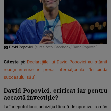
David Popovici
(sursa foto: Facebook/ David Popovici)
Citește și:
Declarațiile lui David Popovici au stârnit
reacții intense în presa internaţională: "În ciuda
succesului său"
David Popovici, criricat iar pentru
această investiție?
La începutul lunii, achiziția făcută de sportivul român