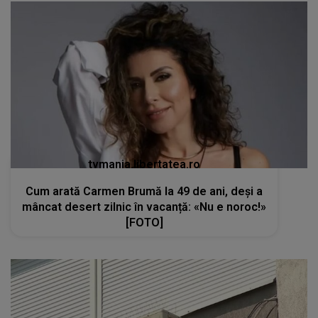
tvmania.libertatea.ro
Cum arată Carmen Brumă la 49 de ani, deși a
mâncat desert zilnic în vacanță: «Nu e noroc!»
[FOTO]