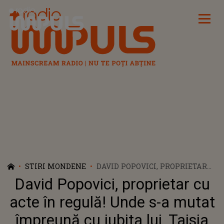
Radio Impuls
STIRI MONDENE
DAVID POPOVICI, PROPRIETAR
CU ACTE ÎN REGULĂ! UNDE S-A
David Popovici, proprietar cu
MUTAT ÎMPREUNĂ CU IUBITA
LUI, TAISIA
acte în regulă! Unde s-a mutat
împreună cu iubita lui, Taisia