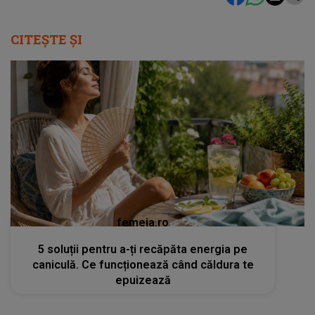
CITEȘTE ȘI
femeia.ro
5 soluții pentru a-ți recăpăta energia pe
caniculă. Ce funcționează când căldura te
epuizează