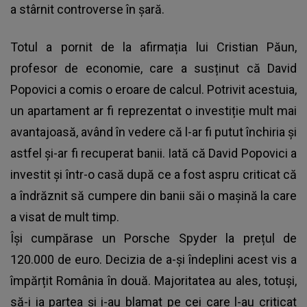
a stârnit controverse în șară.
Totul a pornit de la afirmația lui Cristian Păun,
profesor de economie, care a susținut că
David
Popovici
a comis o eroare de calcul. Potrivit acestuia,
un apartament ar fi reprezentat o investiție mult mai
avantajoasă, având în vedere că l-ar fi putut închiria și
astfel și-ar fi recuperat banii. Iată că David Popovici a
investit și într-o casă după ce a fost aspru criticat că
a îndrăznit să cumpere din banii săi o mașină la care
a visat de mult timp.
Își cumpărase un Porsche Spyder la prețul de
120.000 de euro. Decizia de a-și îndeplini acest vis a
împărțit România în două. Majoritatea au ales, totuși,
să-i ia partea și i-au blamat pe cei care l-au criticat