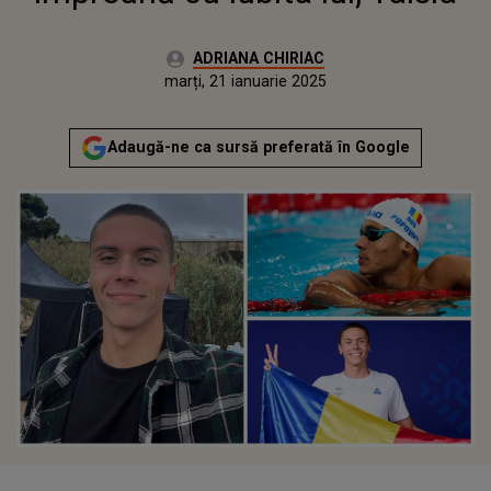
Autor:
ADRIANA CHIRIAC
Publicat:
marți, 21 ianuarie 2025
Actualizat:
marți, 21 ianuarie 2025
Adaugă-ne ca sursă preferată în Google