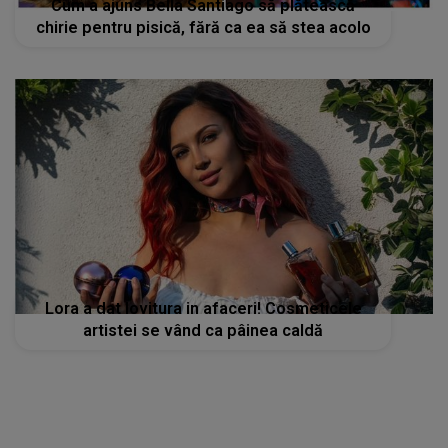
Cum a ajuns Bella Santiago să plătească
chirie pentru pisică, fără ca ea să stea acolo
Lora a dat lovitura in afaceri! Cosmeticele
artistei se vând ca pâinea caldă