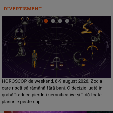
DIVERTISMENT
Emanuel a ținut ACEST DETALIU ASCUNS până
acum! În fața Alexandrei, concurentul din Casa Iubirii
face o MĂRTURISIRE NEAȘTEPTATĂ despre mama
sa: "I-am spus și ei în față, eu nu te iubesc pentru
că..."