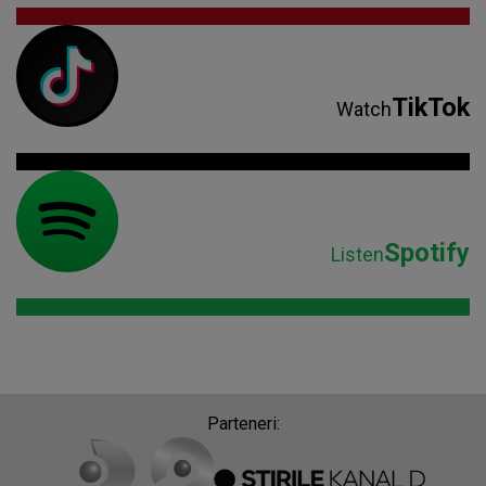
TikTok
Watch
Spotify
Listen
Parteneri: