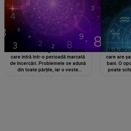
HOROSCOP 7 august 2026. Zodia
HOROSCOP 
care intră într-o perioadă marcată
care are șa
de încercări. Problemele se adună
bani. O opo
din toate părțile, iar o veste
poate schi
neașteptată îi dă planurile peste
la
cap