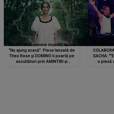
Când DORUL devine muzică, apare
Armin 
"Nu ajung acasă". Piesa lansată de
COLABORAR
Theo Rose și DOMINO îi poartă pe
SACHA: ""E
ascultători prin AMINTIRI și
o piesă 
REGĂSIRI, iar drumul emoțiilor
imediat pre
trece prin sufletul publicului:
cu mine șt
"Pentru toți cei care au plecat
păstrăm do
departe ca să le fie mai bine"