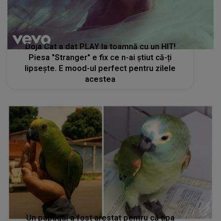
Doja Cat a dat PLAY la toamnă cu un HIT!
Piesa "Stranger" e fix ce n-ai știut că-ți
lipsește. E mood-ul perfect pentru zilele
acestea
Un papagal a fost arestat pentru că țipa