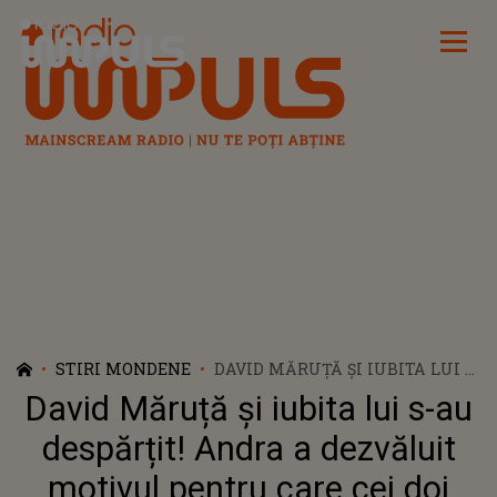
Radio Impuls
STIRI MONDENE
DAVID MĂRUȚĂ ȘI IUBITA LUI S-
AU DESPĂRȚIT! ANDRA A
David Măruță și iubita lui s-au
DEZVĂLUIT MOTIVUL PENTRU
CARE CEI DOI ADOLESCENȚI ȘI-
despărțit! Andra a dezvăluit
AU SPUS ADIO, LA TREI LUNI
motivul pentru care cei doi
DUPĂ CE ȘI-AU OFICIALIZAT