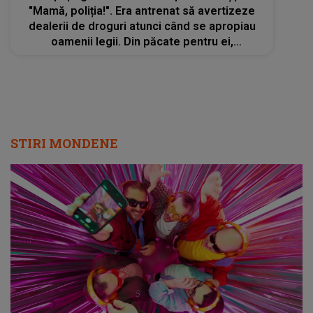
"Mamă, poliția!". Era antrenat să avertizeze
dealerii de droguri atunci când se apropiau
oamenii legii. Din păcate pentru ei,
"colaboratorul" cu pene nu i-a mai putut salva
de data aceasta
STIRI MONDENE