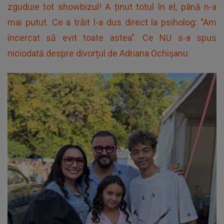
zguduie tot showbizul! A ținut totul în el, până n-a
mai putut. Ce a trăit l-a dus direct la psiholog: "Am
încercat să evit toate astea". Ce NU s-a spus
niciodată despre divorțul de Adriana Ochișanu