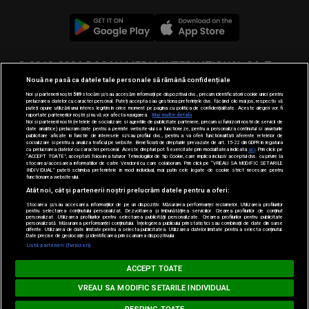
© 2019-2026 DOGAN MEDIA INTERNATIONAL SA, Toate
Nouă ne pasă ca datele tale personale să rămână confidențiale
drepturile rezervate.
Noi și partenerii noștri
589
stocăm și/sau accesăm informații pe dispozitivul dvs., precum identificatorii cookie unici pentru
prelucrarea datelor cu caracter personal. Puteți accepta sau gestiona preferințele dvs. făcând clic mai jos, respectiv vă
puteți opune utilizării unui interes legitim în orice moment pe pagina cu politica de confidențialitate. Aceste alegeri vor fi
raportate partenerilor noștri și nu vă vor afecta navigarea.
Mai multe detalii
Noi si partenerii nostri (retelele de socializare si agentiile de publicitate partenere, precum si furnizorii nostri de servicii de
date analitice) prelucram date pentru a permite website-ului sa functioneze, pentru a personaliza continutul si anunturile
publicitare afisate in functie de interesele si/sau profilul dvs., pentru a va oferi functionalitati aferente retelelor de
socializare si pentru a analiza traficul pe website. Beneficiati de drepturile prevazute de art. 15-22 din GDPR in legatura
cu prelucrarea datelor cu caracter personal. Aceste drepturi pot fi exercitate prin modalitatea indicata
aici
. Prin click pe
“ACCEPT TOATE”, acceptati folosirea tuturor Tehnologiilor de tip Cookie, care implica inclusiv acceptul dvs. cu privire la
stocarea/accesarea informatiilor de catre Vendor-ii cu care colaboram. Prin click pe “VREAU SA MODIFIC SETARILE
INDIVIDUAL” puteti schimba preferintele in mod individual, mai putin cele legate de cookie strict necesare pentru
functionarea website-ului.
Atât noi, cât și partenerii noștri prelucrăm datele pentru a oferi:
Stocarea și/sau accesarea informațiilor de pe un dispozitiv. Măsurarea performanței reclamelor. Utilizarea profilurilor
pentru selectarea conținutului personalizat. Dezvoltarea și îmbunătățirea serviciilor. Crearea profilurilor de conținut
personalizat. Utilizarea profilurilor pentru selectarea publicității personalizate. Crearea profilurilor pentru publicitate
personalizată. Măsurarea performanței conținutului. Înțelegerea publicului prin statistici sau combinații de date din surse
diferite. Utilizarea de date limitate pentru a selecta publicitatea. Utilizarea datelor limitate pentru a selecta conținutul.
Date precise de geolocație și identificarea prin scanarea dispozitivului.
Listă parteneri (furnizori)
Loading...
BARĂ LA BARĂ
ACCEPT TOATE
FAITHLESS - Insomnia
VREAU SA MODIFIC SETARILE INDIVIDUAL