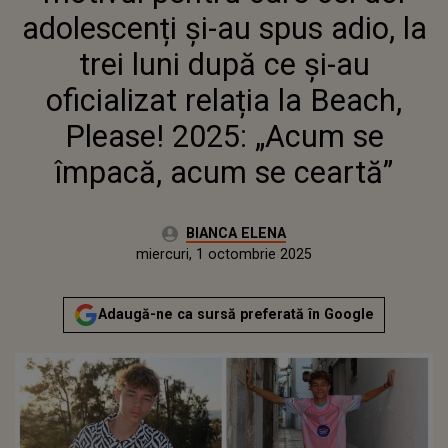
RELAȚIA LA BEACH, PLEASE!
adolescenți și-au spus adio, la
2025: „ACUM SE ÎMPACĂ, ACUM
SE CEARTĂ”
trei luni după ce și-au
oficializat relația la Beach,
Please! 2025: „Acum se
împacă, acum se ceartă”
Autor:
BIANCA ELENA
Publicat:
miercuri, 1 octombrie 2025
Adaugă-ne ca sursă preferată în Google