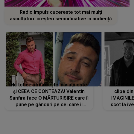
Radio Impuls cucerește tot mai mulți
ascultători: creșteri semnificative în audiență
Nu tot ce strălucește în viață este
CE S-A Î
și CEEA CE CONTEAZĂ! Valentin
clipe din
Sanfira face O MĂRTURISIRE care îi
IMAGINIL
pune pe gânduri pe cei care îl
scot la ive
urmăresc în ONLINE. Mesajul
despre 
artistului este despre ceva ce
uităm cu toții, uneori: "La final, nu
vom..."