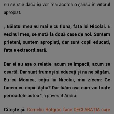
nu se știe dacă își vor mai acorda o șansă în viitorul
apropiat.
„
Băiatul meu nu mai e cu Ilona, fata lui Nicolai. E
vecinul meu, se mută la două case de noi. Suntem
prieteni, suntem apropiați, dar sunt copii educați,
fata e extraordinară.
Dar ei au așa o relație: acum se împacă, acum se
ceartă. Dar sunt frumoși și educați și nu ne băgăm.
Eu cu Monica, soția lui Nicolai, mai zicem: Ce
facem cu copiii ăștia? Dar luăm așa cum vin toate
perioadele astea
”, a povestit Andra.
Citește și:
Corneliu Botgros face DECLARAȚIA care