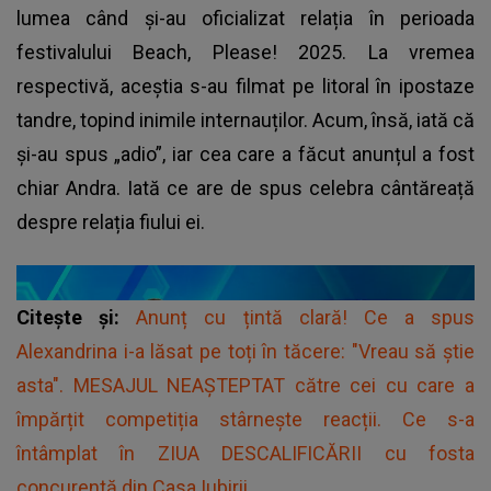
lumea când și-au oficializat relația în perioada
festivalului Beach, Please! 2025. La vremea
respectivă, aceștia s-au filmat pe litoral în ipostaze
tandre, topind inimile internauților. Acum, însă, iată că
și-au spus „adio”, iar cea care a făcut anunțul a fost
chiar Andra. Iată ce are de spus celebra cântăreață
despre relația fiului ei.
Citește și:
Anunț cu țintă clară! Ce a spus
Alexandrina i-a lăsat pe toți în tăcere: "Vreau să știe
asta". MESAJUL NEAȘTEPTAT către cei cu care a
împărțit competiția stârnește reacții. Ce s-a
întâmplat în ZIUA DESCALIFICĂRII cu fosta
concurentă din Casa Iubirii