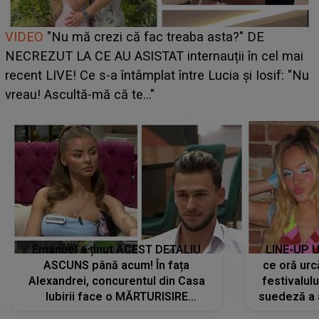
Cine este Bianca, tânăra clujeancă luată pe scenă la
UNTOLD ONE de Zara Larsson? Aceasta a dezvăluit
ce i-a spus artista suedeză în culise: „Nu am fost
pregătită...”
Emanuel a ținut ACEST DETALIU
LINE-UP U
ASCUNS până acum! În fața
ce oră urc
Alexandrei, concurentul din Casa
festivalul
Iubirii face o MĂRTURISIRE
suedeză a a
NEAȘTEPTATĂ despre mama sa:
s-a film