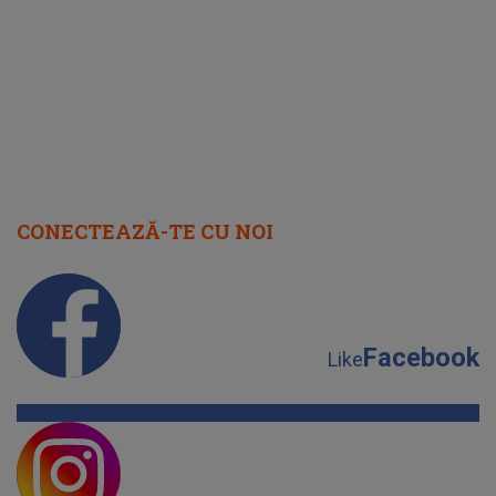
"I-am spus și ei în față, eu nu te
iubesc pentru că..."
CONECTEAZĂ-TE CU NOI
Facebook
Like